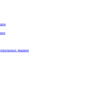
ашин
шин
стиральных машин