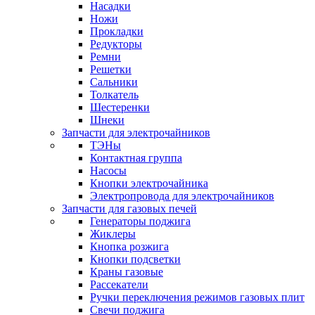
Насадки
Ножи
Прокладки
Редукторы
Ремни
Решетки
Сальники
Толкатель
Шестеренки
Шнеки
Запчасти для электрочайников
ТЭНы
Контактная группа
Насосы
Кнопки электрочайника
Электропровода для электрочайников
Запчасти для газовых печей
Генераторы поджига
Жиклеры
Кнопка розжига
Кнопки подсветки
Краны газовые
Рассекатели
Ручки переключения режимов газовых плит
Свечи поджига