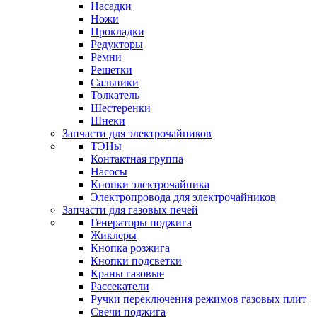
Насадки
Ножи
Прокладки
Редукторы
Ремни
Решетки
Сальники
Толкатель
Шестеренки
Шнеки
Запчасти для электрочайников
ТЭНы
Контактная группа
Насосы
Кнопки электрочайника
Электропровода для электрочайников
Запчасти для газовых печей
Генераторы поджига
Жиклеры
Кнопка розжига
Кнопки подсветки
Краны газовые
Рассекатели
Ручки переключения режимов газовых плит
Свечи поджига