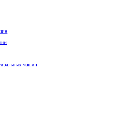
ашин
шин
стиральных машин