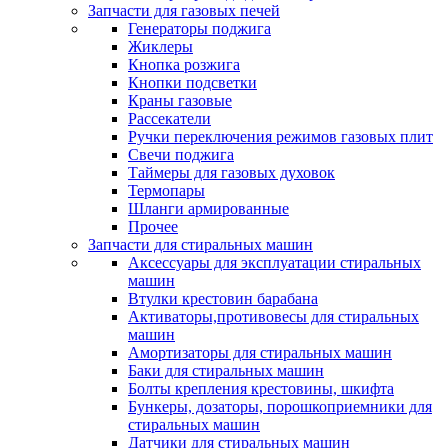
Запчасти для газовых печей
Генераторы поджига
Жиклеры
Кнопка розжига
Кнопки подсветки
Краны газовые
Рассекатели
Ручки переключения режимов газовых плит
Свечи поджига
Таймеры для газовых духовок
Термопары
Шланги армированные
Прочее
Запчасти для стиральных машин
Аксессуары для эксплуатации стиральных
машин
Втулки крестовин барабана
Активаторы,противовесы для стиральных
машин
Амортизаторы для стиральных машин
Баки для стиральных машин
Болты крепления крестовины, шкифта
Бункеры, дозаторы, порошкоприемники для
стиральных машин
Датчики для стиральных машин