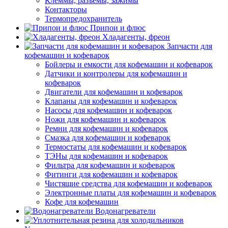
Клеммы, разъемы, зажимы
Контакторы
Термопредохранитель
Припои и флюс
Хладагенты, фреон
Запчасти для
кофемашин и кофеварок
Бойлеры и емкости для кофемашин и кофеварок
Датчики и контролеры для кофемашин и
кофеварок
Двигатели для кофемашин и кофеварок
Клапаны для кофемашин и кофеварок
Насосы для кофемашин и кофеварок
Ножи для кофемашин и кофеварок
Ремни для кофемашин и кофеварок
Смазка для кофемашин и кофеварок
Термостаты для кофемашин и кофеварок
ТЭНы для кофемашин и кофеварок
Фильтра для кофемашин и кофеварок
Фитинги для кофемашин и кофеварок
Чистящие средства для кофемашин и кофеварок
Электронные платы для кофемашин и кофеварок
Кофе для кофемашин
Водонагреватели