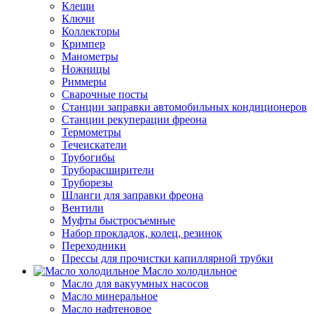
Клещи
Ключи
Коллекторы
Кримпер
Манометры
Ножницы
Риммеры
Сварочные посты
Станции заправки автомобильных кондиционеров
Станции рекуперации фреона
Термометры
Течеискатели
Трубогибы
Труборасширители
Труборезы
Шланги для заправки фреона
Вентили
Муфты быстросъемные
Набор прокладок, колец, резинок
Переходники
Прессы для прочистки капиллярной трубки
Масло холодильное
Масло для вакуумных насосов
Масло минеральное
Масло нафтеновое