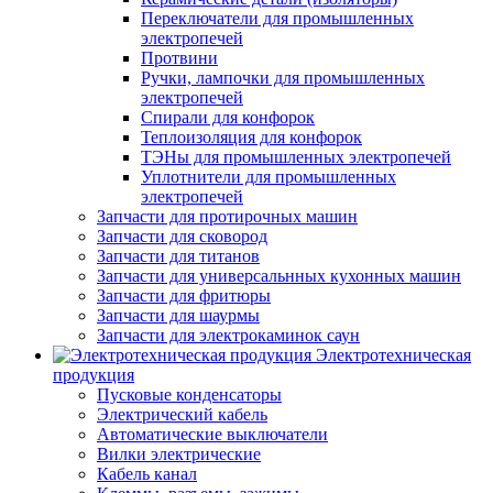
Переключатели для промышленных
электропечей
Протвини
Ручки, лампочки для промышленных
электропечей
Спирали для конфорок
Теплоизоляция для конфорок
ТЭНы для промышленных электропечей
Уплотнители для промышленных
электропечей
Запчасти для протирочных машин
Запчасти для сковород
Запчасти для титанов
Запчасти для универсальнных кухонных машин
Запчасти для фритюры
Запчасти для шаурмы
Запчасти для электрокаминок саун
Электротехническая
продукция
Пусковые конденсаторы
Электрический кабель
Автоматические выключатели
Вилки электрические
Кабель канал