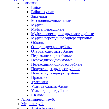
Фитинги
Гайки
Гайки глухие
Заглушки
Маслоподъемные петли
Муфты
Муфты переходные
Муфты переходные двухрастррубные
Муфты переходные однораструбные
Обводы
Отводы двухраструбные
Отводы однораструбные
Переходники резьбовые
Переходники дюймовые
Переходники однораструбные
Полуотводы двухраструбные
Полуотводы однораструбные
Прокладки
Тройники
Углы двухраструбные
Углы однораструбные
Шайбы
Алюминиевая труба
Медная труба
Труба бухтами