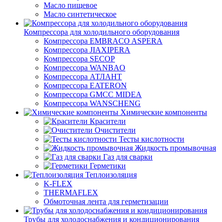
Масло пищевое
Масло синтетическое
Компрессора для холодильного оборудования
Компрессора EMBRACO ASPERA
Компрессора JIAXIPERA
Компрессора SECOP
Компрессора WANBAO
Компрессора АТЛАНТ
Компрессора EATERON
Компрессора GMCC MIDEA
Компрессора WANSCHENG
Химические компоненты
Красители
Очистители
Тесты кислотности
Жидкость промывочная
Газ для сварки
Герметики
Теплоизоляция
K-FLEX
THERMAFLEX
Обмоточная лента для герметизации
Трубы для холодоснабжения и кондиционирования