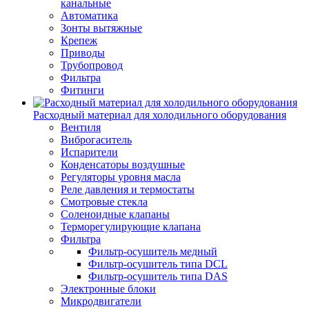
канальные
Автоматика
Зонты вытяжные
Крепеж
Приводы
Трубопровод
Фильтра
Фитинги
Расходный материал для холодильного оборудования
Вентиля
Виброгаситель
Испарители
Конденсаторы воздушные
Регуляторы уровня масла
Реле давления и термостаты
Смотровые стекла
Соленоидные клапаны
Терморегулирующие клапана
Фильтра
Фильтр-осушитель медный
Фильтр-осушитель типа DCL
Фильтр-осушитель типа DAS
Электронные блоки
Микродвигатели