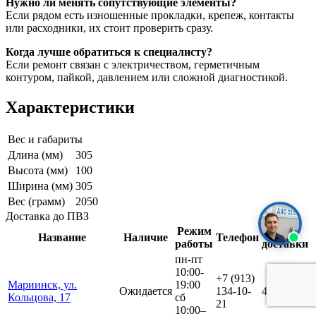
Нужно ли менять сопутствующие элементы?
Если рядом есть изношенные прокладки, крепеж, контакты
или расходники, их стоит проверить сразу.
Когда лучше обратиться к специалисту?
Если ремонт связан с электричеством, герметичным
контуром, пайкой, давлением или сложной диагностикой.
Характеристики
Вес и габариты
Длина (мм)
305
Высота (мм)
100
Ширина (мм)
305
Вес (грамм)
2050
Доставка до ПВЗ
Режим
Срок
Название
Наличие
Телефон
работы
доставки
пн-пт
10:00-
+7 (913)
Мариинск, ул.
19:00
Ожидается
134-10-
4 дня
Кольцова, 17
сб
21
10:00–