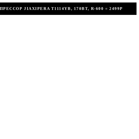
ВТ, R-600 = 2499Р
КОНДИЦИОНЕР + УСТАНОВК