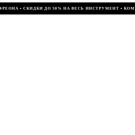
СЬ ИНСТРУМЕНТ • КОМПРЕССОР JIAXIPERA T1114YB, 170