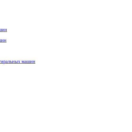
ашин
шин
стиральных машин