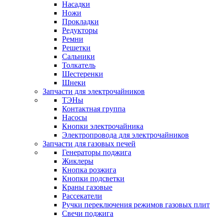
Насадки
Ножи
Прокладки
Редукторы
Ремни
Решетки
Сальники
Толкатель
Шестеренки
Шнеки
Запчасти для электрочайников
ТЭНы
Контактная группа
Насосы
Кнопки электрочайника
Электропровода для электрочайников
Запчасти для газовых печей
Генераторы поджига
Жиклеры
Кнопка розжига
Кнопки подсветки
Краны газовые
Рассекатели
Ручки переключения режимов газовых плит
Свечи поджига