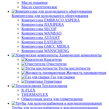
Масло пищевое
Масло синтетическое
Компрессора для холодильного оборудования
Компрессора EMBRACO ASPERA
Компрессора JIAXIPERA
Компрессора SECOP
Компрессора WANBAO
Компрессора АТЛАНТ
Компрессора EATERON
Компрессора GMCC MIDEA
Компрессора WANSCHENG
Химические компоненты
Красители
Очистители
Тесты кислотности
Жидкость промывочная
Газ для сварки
Герметики
Теплоизоляция
K-FLEX
THERMAFLEX
Обмоточная лента для герметизации
Трубы для холодоснабжения и кондиционирования