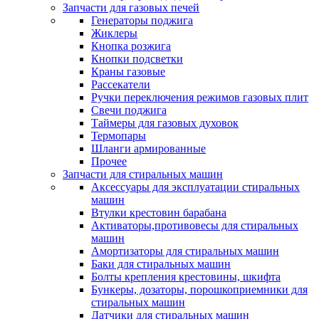
Запчасти для газовых печей
Генераторы поджига
Жиклеры
Кнопка розжига
Кнопки подсветки
Краны газовые
Рассекатели
Ручки переключения режимов газовых плит
Свечи поджига
Таймеры для газовых духовок
Термопары
Шланги армированные
Прочее
Запчасти для стиральных машин
Аксессуары для эксплуатации стиральных
машин
Втулки крестовин барабана
Активаторы,противовесы для стиральных
машин
Амортизаторы для стиральных машин
Баки для стиральных машин
Болты крепления крестовины, шкифта
Бункеры, дозаторы, порошкоприемники для
стиральных машин
Датчики для стиральных машин