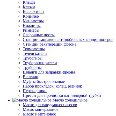
Клещи
Ключи
Коллекторы
Кримпер
Манометры
Ножницы
Риммеры
Сварочные посты
Станции заправки автомобильных кондиционеров
Станции рекуперации фреона
Термометры
Течеискатели
Трубогибы
Труборасширители
Труборезы
Шланги для заправки фреона
Вентили
Муфты быстросъемные
Набор прокладок, колец, резинок
Переходники
Прессы для прочистки капиллярной трубки
Масло холодильное
Масло для вакуумных насосов
Масло минеральное
Масло нафтеновое