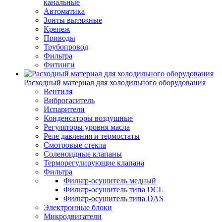
канальные
Автоматика
Зонты вытяжные
Крепеж
Приводы
Трубопровод
Фильтра
Фитинги
Расходный материал для холодильного оборудования
Вентиля
Виброгаситель
Испарители
Конденсаторы воздушные
Регуляторы уровня масла
Реле давления и термостаты
Смотровые стекла
Соленоидные клапаны
Терморегулирующие клапана
Фильтра
Фильтр-осушитель медный
Фильтр-осушитель типа DCL
Фильтр-осушитель типа DAS
Электронные блоки
Микродвигатели