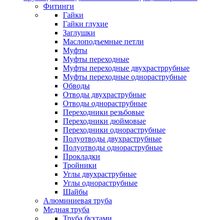
Фитинги
Гайки
Гайки глухие
Заглушки
Маслоподъемные петли
Муфты
Муфты переходные
Муфты переходные двухрастррубные
Муфты переходные однораструбные
Обводы
Отводы двухраструбные
Отводы однораструбные
Переходники резьбовые
Переходники дюймовые
Переходники однораструбные
Полуотводы двухраструбные
Полуотводы однораструбные
Прокладки
Тройники
Углы двухраструбные
Углы однораструбные
Шайбы
Алюминиевая труба
Медная труба
Труба бухтами