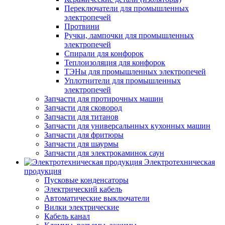
Переключатели для промышленных
электропечей
Протвини
Ручки, лампочки для промышленных
электропечей
Спирали для конфорок
Теплоизоляция для конфорок
ТЭНы для промышленных электропечей
Уплотнители для промышленных
электропечей
Запчасти для протирочных машин
Запчасти для сковород
Запчасти для титанов
Запчасти для универсальнных кухонных машин
Запчасти для фритюры
Запчасти для шаурмы
Запчасти для электрокаминок саун
Электротехническая
продукция
Пусковые конденсаторы
Электрический кабель
Автоматические выключатели
Вилки электрические
Кабель канал