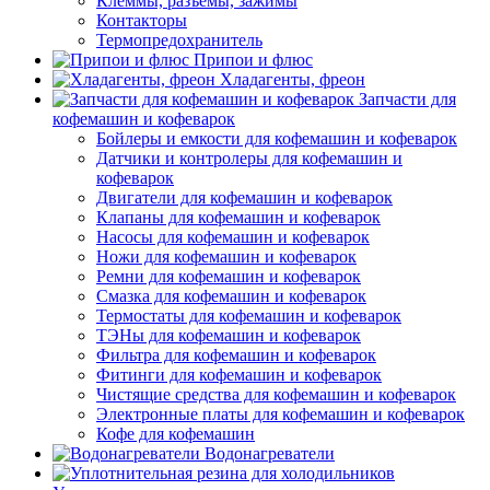
Клеммы, разъемы, зажимы
Контакторы
Термопредохранитель
Припои и флюс
Хладагенты, фреон
Запчасти для
кофемашин и кофеварок
Бойлеры и емкости для кофемашин и кофеварок
Датчики и контролеры для кофемашин и
кофеварок
Двигатели для кофемашин и кофеварок
Клапаны для кофемашин и кофеварок
Насосы для кофемашин и кофеварок
Ножи для кофемашин и кофеварок
Ремни для кофемашин и кофеварок
Смазка для кофемашин и кофеварок
Термостаты для кофемашин и кофеварок
ТЭНы для кофемашин и кофеварок
Фильтра для кофемашин и кофеварок
Фитинги для кофемашин и кофеварок
Чистящие средства для кофемашин и кофеварок
Электронные платы для кофемашин и кофеварок
Кофе для кофемашин
Водонагреватели