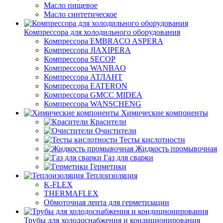
Масло пищевое
Масло синтетическое
Компрессора для холодильного оборудования
Компрессора EMBRACO ASPERA
Компрессора JIAXIPERA
Компрессора SECOP
Компрессора WANBAO
Компрессора АТЛАНТ
Компрессора EATERON
Компрессора GMCC MIDEA
Компрессора WANSCHENG
Химические компоненты
Красители
Очистители
Тесты кислотности
Жидкость промывочная
Газ для сварки
Герметики
Теплоизоляция
K-FLEX
THERMAFLEX
Обмоточная лента для герметизации
Трубы для холодоснабжения и кондиционирования