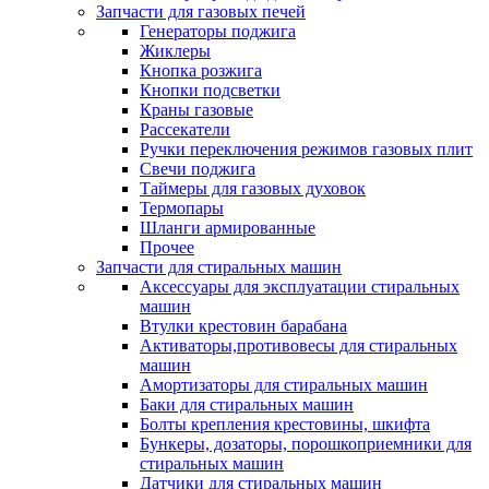
Запчасти для газовых печей
Генераторы поджига
Жиклеры
Кнопка розжига
Кнопки подсветки
Краны газовые
Рассекатели
Ручки переключения режимов газовых плит
Свечи поджига
Таймеры для газовых духовок
Термопары
Шланги армированные
Прочее
Запчасти для стиральных машин
Аксессуары для эксплуатации стиральных
машин
Втулки крестовин барабана
Активаторы,противовесы для стиральных
машин
Амортизаторы для стиральных машин
Баки для стиральных машин
Болты крепления крестовины, шкифта
Бункеры, дозаторы, порошкоприемники для
стиральных машин
Датчики для стиральных машин