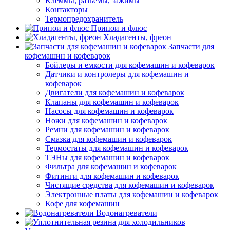
Клеммы, разъемы, зажимы
Контакторы
Термопредохранитель
Припои и флюс
Хладагенты, фреон
Запчасти для
кофемашин и кофеварок
Бойлеры и емкости для кофемашин и кофеварок
Датчики и контролеры для кофемашин и
кофеварок
Двигатели для кофемашин и кофеварок
Клапаны для кофемашин и кофеварок
Насосы для кофемашин и кофеварок
Ножи для кофемашин и кофеварок
Ремни для кофемашин и кофеварок
Смазка для кофемашин и кофеварок
Термостаты для кофемашин и кофеварок
ТЭНы для кофемашин и кофеварок
Фильтра для кофемашин и кофеварок
Фитинги для кофемашин и кофеварок
Чистящие средства для кофемашин и кофеварок
Электронные платы для кофемашин и кофеварок
Кофе для кофемашин
Водонагреватели