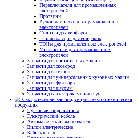
Переключатели для промышленных
электропечей
Протвини
Ручки, лампочки для промышленных
электропечей
Спирали для конфорок
Теплоизоляция для конфорок
ТЭНы для промышленных электропечей
Уплотнители для промышленных
электропечей
Запчасти для протирочных машин
Запчасти для сковород
Запчасти для титанов
Запчасти для универсальнных кухонных машин
Запчасти для фритюры
Запчасти для шаурмы
Запчасти для электрокаминок саун
Электротехническая
продукция
Пусковые конденсаторы
Электрический кабель
Автоматические выключатели
Вилки электрические
Кабель канал