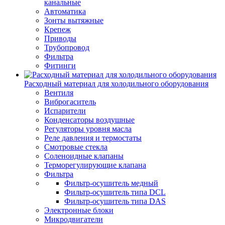
канальные
Автоматика
Зонты вытяжные
Крепеж
Приводы
Трубопровод
Фильтра
Фитинги
Расходный материал для холодильного оборудования
Вентиля
Виброгаситель
Испарители
Конденсаторы воздушные
Регуляторы уровня масла
Реле давления и термостаты
Смотровые стекла
Соленоидные клапаны
Терморегулирующие клапана
Фильтра
Фильтр-осушитель медный
Фильтр-осушитель типа DCL
Фильтр-осушитель типа DAS
Электронные блоки
Микродвигатели