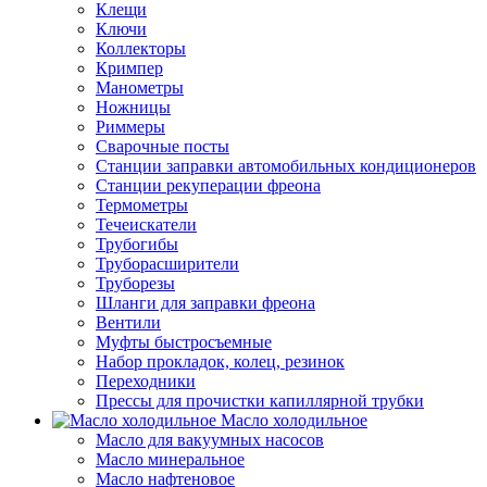
Клещи
Ключи
Коллекторы
Кримпер
Манометры
Ножницы
Риммеры
Сварочные посты
Станции заправки автомобильных кондиционеров
Станции рекуперации фреона
Термометры
Течеискатели
Трубогибы
Труборасширители
Труборезы
Шланги для заправки фреона
Вентили
Муфты быстросъемные
Набор прокладок, колец, резинок
Переходники
Прессы для прочистки капиллярной трубки
Масло холодильное
Масло для вакуумных насосов
Масло минеральное
Масло нафтеновое