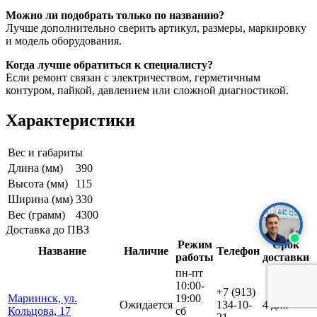
Можно ли подобрать только по названию?
Лучше дополнительно сверить артикул, размеры, маркировку
и модель оборудования.
Когда лучше обратиться к специалисту?
Если ремонт связан с электричеством, герметичным
контуром, пайкой, давлением или сложной диагностикой.
Характеристики
Вес и габариты
Длина (мм)
390
Высота (мм)
115
Ширина (мм)
330
Вес (грамм)
4300
Доставка до ПВЗ
Режим
Срок
Название
Наличие
Телефон
работы
доставки
пн-пт
10:00-
+7 (913)
Мариинск, ул.
19:00
Ожидается
134-10-
4 дня
Кольцова, 17
сб