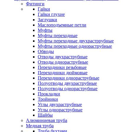
Фитинги
Гайки
Гайки глухие
Заглушки
Маслоподъемные петли
Муфты
Муфты переходные
Муфты переходные двухрастррубные
Муфты переходные однораструбные
Обводы
Отводы двухраструбные
Отводы однораструбные
Переходники резьбовые
Переходники дюймовые
Переходники однораструбные
Полуотводы двухраструбные
Полуотводы однораструбные
Прокладки
Тройники
Углы двухраструбные
Углы однораструбные
Шайбы
Алюминиевая труба
Медная труба
Труба бухтами