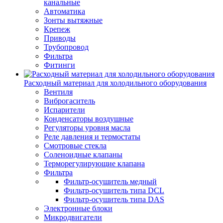
канальные
Автоматика
Зонты вытяжные
Крепеж
Приводы
Трубопровод
Фильтра
Фитинги
Расходный материал для холодильного оборудования
Вентиля
Виброгаситель
Испарители
Конденсаторы воздушные
Регуляторы уровня масла
Реле давления и термостаты
Смотровые стекла
Соленоидные клапаны
Терморегулирующие клапана
Фильтра
Фильтр-осушитель медный
Фильтр-осушитель типа DCL
Фильтр-осушитель типа DAS
Электронные блоки
Микродвигатели