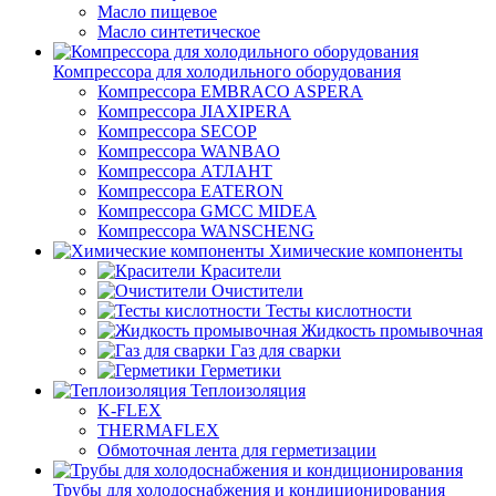
Масло пищевое
Масло синтетическое
Компрессора для холодильного оборудования
Компрессора EMBRACO ASPERA
Компрессора JIAXIPERA
Компрессора SECOP
Компрессора WANBAO
Компрессора АТЛАНТ
Компрессора EATERON
Компрессора GMCC MIDEA
Компрессора WANSCHENG
Химические компоненты
Красители
Очистители
Тесты кислотности
Жидкость промывочная
Газ для сварки
Герметики
Теплоизоляция
K-FLEX
THERMAFLEX
Обмоточная лента для герметизации
Трубы для холодоснабжения и кондиционирования