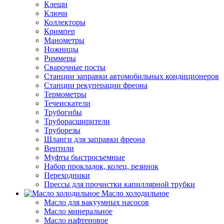
Клещи
Ключи
Коллекторы
Кримпер
Манометры
Ножницы
Риммеры
Сварочные посты
Станции заправки автомобильных кондиционеров
Станции рекуперации фреона
Термометры
Течеискатели
Трубогибы
Труборасширители
Труборезы
Шланги для заправки фреона
Вентили
Муфты быстросъемные
Набор прокладок, колец, резинок
Переходники
Прессы для прочистки капиллярной трубки
Масло холодильное
Масло для вакуумных насосов
Масло минеральное
Масло нафтеновое