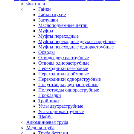
Фитинги
Гайки
Гайки глухие
Заглушки
Маслоподъемные петли
Муфты
Муфты переходные
Муфты переходные двухрастррубные
Муфты переходные однораструбные
Обводы
Отводы двухраструбные
Отводы однораструбные
Переходники резьбовые
Переходники дюймовые
Переходники однораструбные
Полуотводы двухраструбные
Полуотводы однораструбные
Прокладки
Тройники
Углы двухраструбные
Углы однораструбные
Шайбы
Алюминиевая труба
Медная труба
Труба бухтами