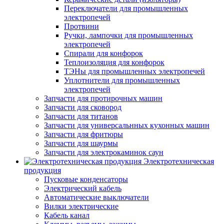
Переключатели для промышленных
электропечей
Протвини
Ручки, лампочки для промышленных
электропечей
Спирали для конфорок
Теплоизоляция для конфорок
ТЭНы для промышленных электропечей
Уплотнители для промышленных
электропечей
Запчасти для протирочных машин
Запчасти для сковород
Запчасти для титанов
Запчасти для универсальнных кухонных машин
Запчасти для фритюры
Запчасти для шаурмы
Запчасти для электрокаминок саун
Электротехническая
продукция
Пусковые конденсаторы
Электрический кабель
Автоматические выключатели
Вилки электрические
Кабель канал