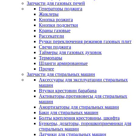
Запчасти для газовых печей
Генераторы поджига
Жиклеры
Кнопка розжига
Кнопки подсветки
Краны газовые
Рассекатели
Ручки переключения режимов газовых плит
Свечи поджига
Таймеры для газовых духовок
Термопары
Шланги армированные
Прочее
Запчасти для стиральных машин
Аксессуары для эксплуатации стиральных
машин
Втулки крестовин барабана
Активаторы,противовесы для стиральных
машин
Амортизаторы для стиральных машин
Баки для стиральных машин
Болты крепления крестовины, шкифта
Бункеры, дозаторы, порошкоприемники для
стиральных машин
Датчики для стиральных машин