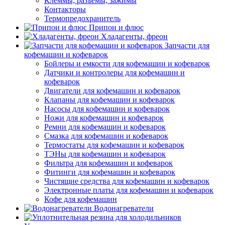
Клеммы, разъемы, зажимы
Контакторы
Термопредохранитель
Припои и флюс
Хладагенты, фреон
Запчасти для
кофемашин и кофеварок
Бойлеры и емкости для кофемашин и кофеварок
Датчики и контролеры для кофемашин и
кофеварок
Двигатели для кофемашин и кофеварок
Клапаны для кофемашин и кофеварок
Насосы для кофемашин и кофеварок
Ножи для кофемашин и кофеварок
Ремни для кофемашин и кофеварок
Смазка для кофемашин и кофеварок
Термостаты для кофемашин и кофеварок
ТЭНы для кофемашин и кофеварок
Фильтра для кофемашин и кофеварок
Фитинги для кофемашин и кофеварок
Чистящие средства для кофемашин и кофеварок
Электронные платы для кофемашин и кофеварок
Кофе для кофемашин
Водонагреватели