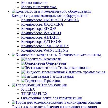
Масло пищевое
Масло синтетическое
Компрессора для холодильного оборудования
Компрессора EMBRACO ASPERA
Компрессора JIAXIPERA
Компрессора SECOP
Компрессора WANBAO
Компрессора АТЛАНТ
Компрессора EATERON
Компрессора GMCC MIDEA
Компрессора WANSCHENG
Химические компоненты
Красители
Очистители
Тесты кислотности
Жидкость промывочная
Газ для сварки
Герметики
Теплоизоляция
K-FLEX
THERMAFLEX
Обмоточная лента для герметизации
Трубы для холодоснабжения и кондиционирования