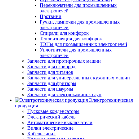
Переключатели для промышленных
электропечей
Протвини
Ручки, лампочки для промышленных
электропечей
Спирали для конфорок
Теплоизоляция для конфорок
ТЭНы для промышленных электропечей
Уплотнители для промышленных
электропечей
Запчасти для протирочных машин
Запчасти для сковород
Запчасти для титанов
Запчасти для универсальнных кухонных машин
Запчасти для фритюры
Запчасти для шаурмы
Запчасти для электрокаминок саун
Электротехническая
продукция
Пусковые конденсаторы
Электрический кабель
Автоматические выключатели
Вилки электрические
Кабель канал