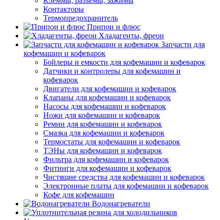
Клеммы, разъемы, зажимы
Контакторы
Термопредохранитель
Припои и флюс
Хладагенты, фреон
Запчасти для
кофемашин и кофеварок
Бойлеры и емкости для кофемашин и кофеварок
Датчики и контролеры для кофемашин и
кофеварок
Двигатели для кофемашин и кофеварок
Клапаны для кофемашин и кофеварок
Насосы для кофемашин и кофеварок
Ножи для кофемашин и кофеварок
Ремни для кофемашин и кофеварок
Смазка для кофемашин и кофеварок
Термостаты для кофемашин и кофеварок
ТЭНы для кофемашин и кофеварок
Фильтра для кофемашин и кофеварок
Фитинги для кофемашин и кофеварок
Чистящие средства для кофемашин и кофеварок
Электронные платы для кофемашин и кофеварок
Кофе для кофемашин
Водонагреватели