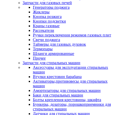
Запчасти для газовых печей
Генераторы поджига
Жиклеры
Кнопка розжига
Кнопки подсветки
Краны газовые
Рассекатели
Ручки переключения режимов газовых плит
Свечи поджига
Таймеры для газовых духовок
Термопары
Шланги армированные
Прочее
Запчасти для стиральных машин
Аксессуары для эксплуатации стиральных
машин
Втулки крестовин барабана
Активаторы,противовесы для стиральных
машин
Амортизаторы для стиральных машин
Баки для стиральных машин
Болты крепления крестовины, шкифта
Бункеры, дозаторы, порошкоприемники для
стиральных машин
Датчики для стиральных машин