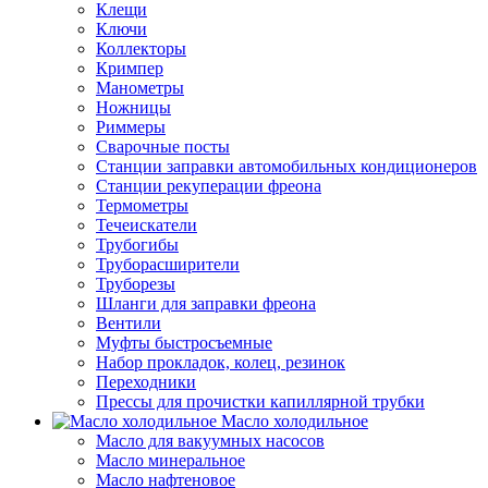
Клещи
Ключи
Коллекторы
Кримпер
Манометры
Ножницы
Риммеры
Сварочные посты
Станции заправки автомобильных кондиционеров
Станции рекуперации фреона
Термометры
Течеискатели
Трубогибы
Труборасширители
Труборезы
Шланги для заправки фреона
Вентили
Муфты быстросъемные
Набор прокладок, колец, резинок
Переходники
Прессы для прочистки капиллярной трубки
Масло холодильное
Масло для вакуумных насосов
Масло минеральное
Масло нафтеновое