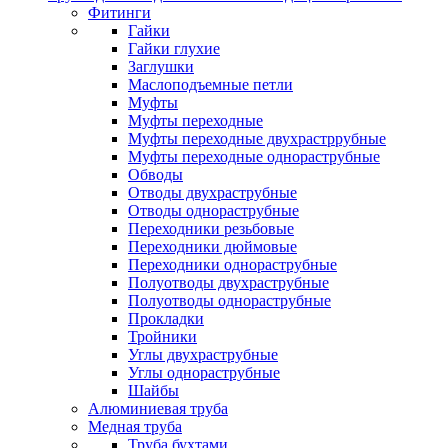
Фитинги
Гайки
Гайки глухие
Заглушки
Маслоподъемные петли
Муфты
Муфты переходные
Муфты переходные двухрастррубные
Муфты переходные однораструбные
Обводы
Отводы двухраструбные
Отводы однораструбные
Переходники резьбовые
Переходники дюймовые
Переходники однораструбные
Полуотводы двухраструбные
Полуотводы однораструбные
Прокладки
Тройники
Углы двухраструбные
Углы однораструбные
Шайбы
Алюминиевая труба
Медная труба
Труба бухтами