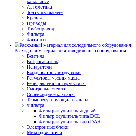
канальные
Автоматика
Зонты вытяжные
Крепеж
Приводы
Трубопровод
Фильтра
Фитинги
Расходный материал для холодильного оборудования
Вентиля
Виброгаситель
Испарители
Конденсаторы воздушные
Регуляторы уровня масла
Реле давления и термостаты
Смотровые стекла
Соленоидные клапаны
Терморегулирующие клапана
Фильтра
Фильтр-осушитель медный
Фильтр-осушитель типа DCL
Фильтр-осушитель типа DAS
Электронные блоки
Микродвигатели