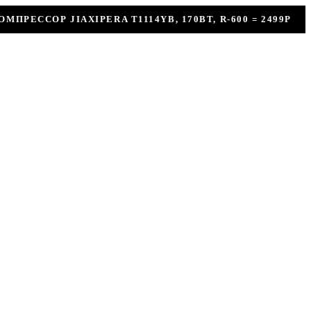
114YB, 170ВТ, R-600 = 2499Р
КОНДИЦИОНЕР +