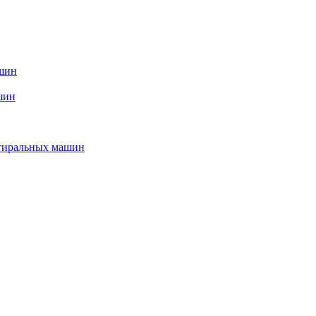
ашин
шин
стиральных машин