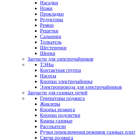
Насадки
Ножи
Прокладки
Редукторы
Ремни
Решетки
Сальники
Толкатель
Шестеренки
Шнеки
Запчасти для электрочайников
ТЭНы
Контактная группа
Насосы
Кнопки электрочайника
Электропровода для электрочайников
Запчасти для газовых печей
Генераторы поджига
Жиклеры
Кнопка розжига
Кнопки подсветки
Краны газовые
Рассекатели
Ручки переключения режимов газовых плит
Свечи поджига