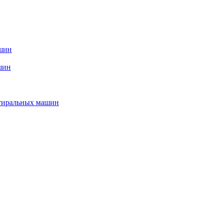
ашин
шин
стиральных машин