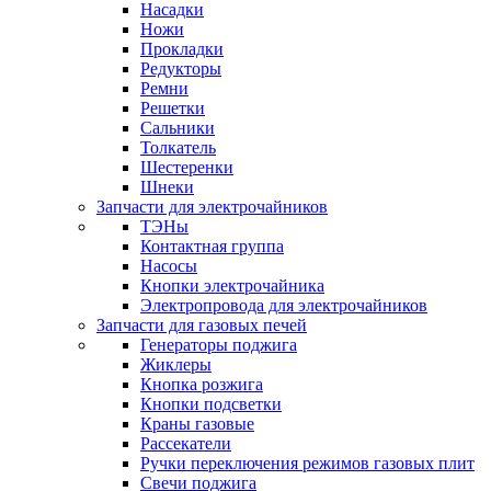
Насадки
Ножи
Прокладки
Редукторы
Ремни
Решетки
Сальники
Толкатель
Шестеренки
Шнеки
Запчасти для электрочайников
ТЭНы
Контактная группа
Насосы
Кнопки электрочайника
Электропровода для электрочайников
Запчасти для газовых печей
Генераторы поджига
Жиклеры
Кнопка розжига
Кнопки подсветки
Краны газовые
Рассекатели
Ручки переключения режимов газовых плит
Свечи поджига