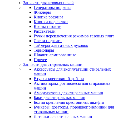
Запчасти для газовых печей
Генераторы поджига
Жиклеры
Кнопка розжига
Кнопки подсветки
Краны газовые
Рассекатели
Ручки переключения режимов газовых плит
Свечи поджига
Таймеры для газовых духовок
Термопары
Шланги армированные
Прочее
Запчасти для стиральных машин
Аксессуары для эксплуатации стиральных
машин
Втулки крестовин барабана
Активаторы,противовесы для стиральных
машин
Амортизаторы для стиральных машин
Баки для стиральных машин
Болты крепления крестовины, шкифта
Бункеры, дозаторы, порошкоприемники для
стиральных машин
Датчики для стиральных машин