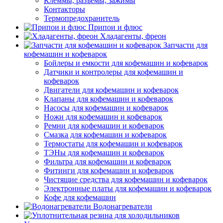
Клеммы, разъемы, зажимы
Контакторы
Термопредохранитель
Припои и флюс
Хладагенты, фреон
Запчасти для
кофемашин и кофеварок
Бойлеры и емкости для кофемашин и кофеварок
Датчики и контролеры для кофемашин и
кофеварок
Двигатели для кофемашин и кофеварок
Клапаны для кофемашин и кофеварок
Насосы для кофемашин и кофеварок
Ножи для кофемашин и кофеварок
Ремни для кофемашин и кофеварок
Смазка для кофемашин и кофеварок
Термостаты для кофемашин и кофеварок
ТЭНы для кофемашин и кофеварок
Фильтра для кофемашин и кофеварок
Фитинги для кофемашин и кофеварок
Чистящие средства для кофемашин и кофеварок
Электронные платы для кофемашин и кофеварок
Кофе для кофемашин
Водонагреватели