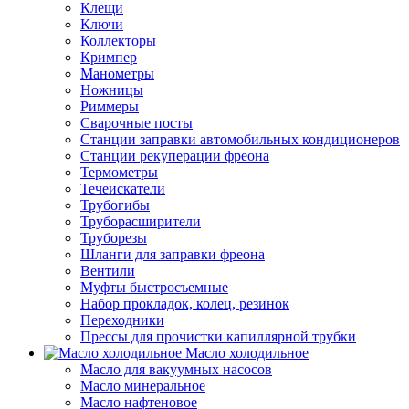
Клещи
Ключи
Коллекторы
Кримпер
Манометры
Ножницы
Риммеры
Сварочные посты
Станции заправки автомобильных кондиционеров
Станции рекуперации фреона
Термометры
Течеискатели
Трубогибы
Труборасширители
Труборезы
Шланги для заправки фреона
Вентили
Муфты быстросъемные
Набор прокладок, колец, резинок
Переходники
Прессы для прочистки капиллярной трубки
Масло холодильное
Масло для вакуумных насосов
Масло минеральное
Масло нафтеновое