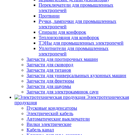
Переключатели для промышленных
электропечей
Протвини
Ручки, лампочки для промышленных
электропечей
Спирали для конфорок
Теплоизоляция для конфорок
ТЭНы для промышленных электропечей
Уплотнители для промышленных
электропечей
Запчасти для протирочных машин
Запчасти для сковород
Запчасти для титанов
Запчасти для универсальнных кухонных машин
Запчасти для фритюры
Запчасти для шаурмы
Запчасти для электрокаминок саун
Электротехническая
продукция
Пусковые конденсаторы
Электрический кабель
Автоматические выключатели
Вилки электрические
Кабель канал