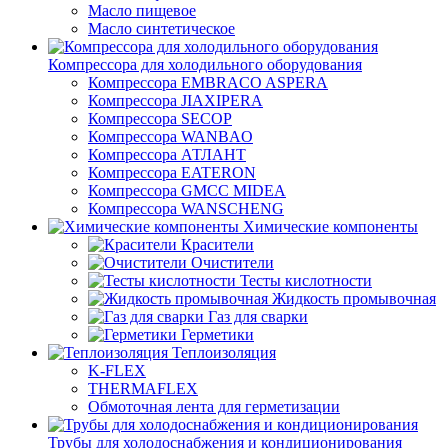
Масло пищевое
Масло синтетическое
Компрессора для холодильного оборудования
Компрессора EMBRACO ASPERA
Компрессора JIAXIPERA
Компрессора SECOP
Компрессора WANBAO
Компрессора АТЛАНТ
Компрессора EATERON
Компрессора GMCC MIDEA
Компрессора WANSCHENG
Химические компоненты
Красители
Очистители
Тесты кислотности
Жидкость промывочная
Газ для сварки
Герметики
Теплоизоляция
K-FLEX
THERMAFLEX
Обмоточная лента для герметизации
Трубы для холодоснабжения и кондиционирования