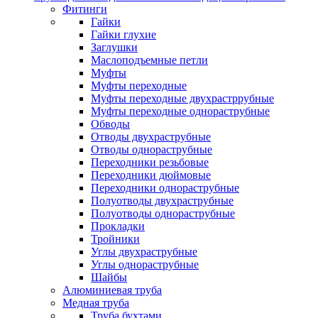
Фитинги
Гайки
Гайки глухие
Заглушки
Маслоподъемные петли
Муфты
Муфты переходные
Муфты переходные двухрастррубные
Муфты переходные однораструбные
Обводы
Отводы двухраструбные
Отводы однораструбные
Переходники резьбовые
Переходники дюймовые
Переходники однораструбные
Полуотводы двухраструбные
Полуотводы однораструбные
Прокладки
Тройники
Углы двухраструбные
Углы однораструбные
Шайбы
Алюминиевая труба
Медная труба
Труба бухтами