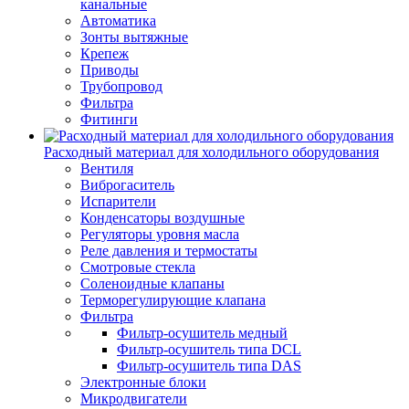
канальные
Автоматика
Зонты вытяжные
Крепеж
Приводы
Трубопровод
Фильтра
Фитинги
Расходный материал для холодильного оборудования
Вентиля
Виброгаситель
Испарители
Конденсаторы воздушные
Регуляторы уровня масла
Реле давления и термостаты
Смотровые стекла
Соленоидные клапаны
Терморегулирующие клапана
Фильтра
Фильтр-осушитель медный
Фильтр-осушитель типа DCL
Фильтр-осушитель типа DAS
Электронные блоки
Микродвигатели