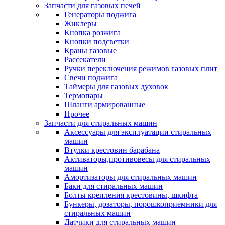
Запчасти для газовых печей
Генераторы поджига
Жиклеры
Кнопка розжига
Кнопки подсветки
Краны газовые
Рассекатели
Ручки переключения режимов газовых плит
Свечи поджига
Таймеры для газовых духовок
Термопары
Шланги армированные
Прочее
Запчасти для стиральных машин
Аксессуары для эксплуатации стиральных
машин
Втулки крестовин барабана
Активаторы,противовесы для стиральных
машин
Амортизаторы для стиральных машин
Баки для стиральных машин
Болты крепления крестовины, шкифта
Бункеры, дозаторы, порошкоприемники для
стиральных машин
Датчики для стиральных машин