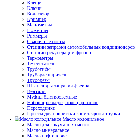
Клещи
Ключи
Коллекторы
Кримпер
Манометры
Ножницы
Риммеры
Сварочные посты
Станции заправки автомобильных кондиционеров
Станции рекуперации фреона
Термометры
Течеискатели
Трубогибы
Труборасширители
Труборезы
Шланги для заправки фреона
Вентили
Муфты быстросъемные
Набор прокладок, колец, резинок
Переходники
Прессы для прочистки капиллярной трубки
Масло холодильное
Масло для вакуумных насосов
Масло минеральное
Масло нафтеновое