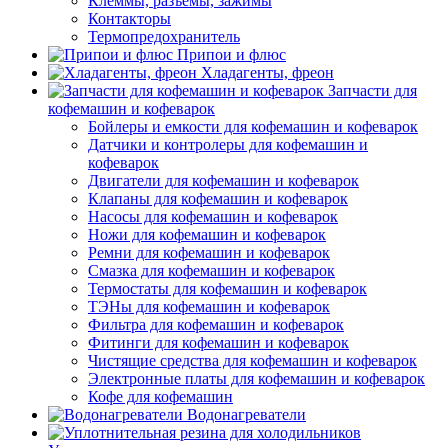
Клеммы, разъемы, зажимы
Контакторы
Термопредохранитель
Припои и флюс
Хладагенты, фреон
Запчасти для
кофемашин и кофеварок
Бойлеры и емкости для кофемашин и кофеварок
Датчики и контролеры для кофемашин и
кофеварок
Двигатели для кофемашин и кофеварок
Клапаны для кофемашин и кофеварок
Насосы для кофемашин и кофеварок
Ножи для кофемашин и кофеварок
Ремни для кофемашин и кофеварок
Смазка для кофемашин и кофеварок
Термостаты для кофемашин и кофеварок
ТЭНы для кофемашин и кофеварок
Фильтра для кофемашин и кофеварок
Фитинги для кофемашин и кофеварок
Чистящие средства для кофемашин и кофеварок
Электронные платы для кофемашин и кофеварок
Кофе для кофемашин
Водонагреватели