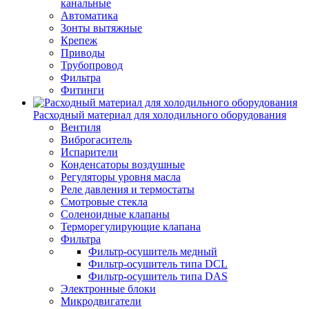
канальные
Автоматика
Зонты вытяжные
Крепеж
Приводы
Трубопровод
Фильтра
Фитинги
Расходный материал для холодильного оборудования
Вентиля
Виброгаситель
Испарители
Конденсаторы воздушные
Регуляторы уровня масла
Реле давления и термостаты
Смотровые стекла
Соленоидные клапаны
Терморегулирующие клапана
Фильтра
Фильтр-осушитель медный
Фильтр-осушитель типа DCL
Фильтр-осушитель типа DAS
Электронные блоки
Микродвигатели