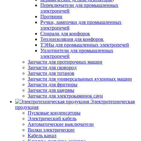
Переключатели для промышленных
электропечей
Протвини
Ручки, лампочки для промышленных
электропечей
Спирали для конфорок
Теплоизоляция для конфорок
ТЭНы для промышленных электропечей
Уплотнители для промышленных
электропечей
Запчасти для протирочных машин
Запчасти для сковород
Запчасти для титанов
Запчасти для универсальнных кухонных машин
Запчасти для фритюры
Запчасти для шаурмы
Запчасти для электрокаминок саун
Электротехническая
продукция
Пусковые конденсаторы
Электрический кабель
Автоматические выключатели
Вилки электрические
Кабель канал