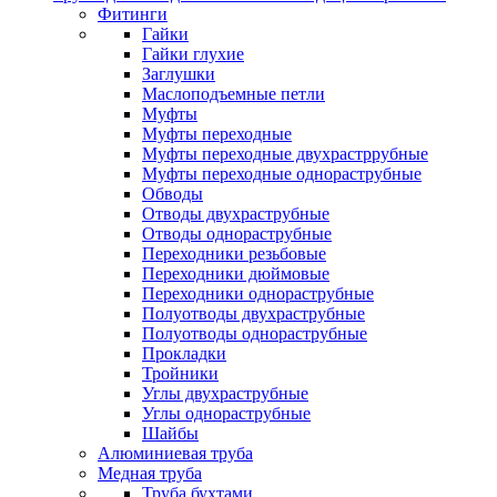
Фитинги
Гайки
Гайки глухие
Заглушки
Маслоподъемные петли
Муфты
Муфты переходные
Муфты переходные двухрастррубные
Муфты переходные однораструбные
Обводы
Отводы двухраструбные
Отводы однораструбные
Переходники резьбовые
Переходники дюймовые
Переходники однораструбные
Полуотводы двухраструбные
Полуотводы однораструбные
Прокладки
Тройники
Углы двухраструбные
Углы однораструбные
Шайбы
Алюминиевая труба
Медная труба
Труба бухтами