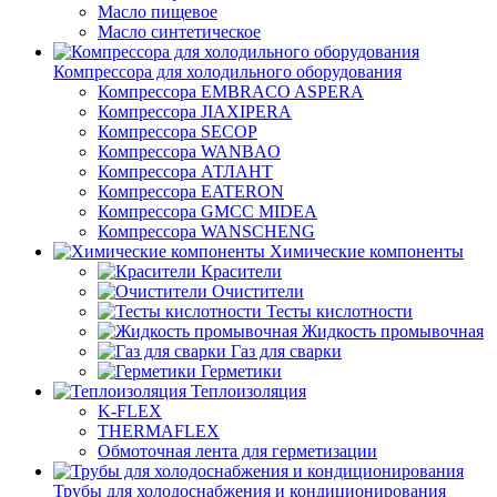
Масло пищевое
Масло синтетическое
Компрессора для холодильного оборудования
Компрессора EMBRACO ASPERA
Компрессора JIAXIPERA
Компрессора SECOP
Компрессора WANBAO
Компрессора АТЛАНТ
Компрессора EATERON
Компрессора GMCC MIDEA
Компрессора WANSCHENG
Химические компоненты
Красители
Очистители
Тесты кислотности
Жидкость промывочная
Газ для сварки
Герметики
Теплоизоляция
K-FLEX
THERMAFLEX
Обмоточная лента для герметизации
Трубы для холодоснабжения и кондиционирования