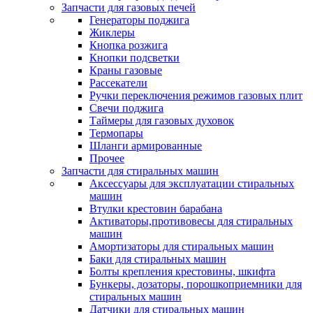
Запчасти для газовых печей
Генераторы поджига
Жиклеры
Кнопка розжига
Кнопки подсветки
Краны газовые
Рассекатели
Ручки переключения режимов газовых плит
Свечи поджига
Таймеры для газовых духовок
Термопары
Шланги армированные
Прочее
Запчасти для стиральных машин
Аксессуары для эксплуатации стиральных
машин
Втулки крестовин барабана
Активаторы,противовесы для стиральных
машин
Амортизаторы для стиральных машин
Баки для стиральных машин
Болты крепления крестовины, шкифта
Бункеры, дозаторы, порошкоприемники для
стиральных машин
Датчики для стиральных машин