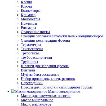
Клещи
Ключи
Коллекторы
Кримпер
Манометры
Ножницы
Риммеры
Сварочные посты
Станции заправки автомобильных кондиционеров
Станции рекуперации фреона
Термометры
Течеискатели
Трубогибы
Труборасширители
Труборезы
Шланги для заправки фреона
Вентили
Муфты быстросъемные
Набор прокладок, колец, резинок
Переходники
Прессы для прочистки капиллярной трубки
Масло холодильное
Масло для вакуумных насосов
Масло минеральное
Масло нафтеновое