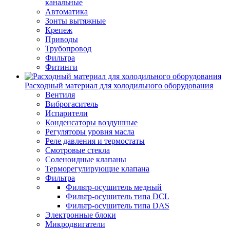
канальные
Автоматика
Зонты вытяжные
Крепеж
Приводы
Трубопровод
Фильтра
Фитинги
Расходный материал для холодильного оборудования
Вентиля
Виброгаситель
Испарители
Конденсаторы воздушные
Регуляторы уровня масла
Реле давления и термостаты
Смотровые стекла
Соленоидные клапаны
Терморегулирующие клапана
Фильтра
Фильтр-осушитель медный
Фильтр-осушитель типа DCL
Фильтр-осушитель типа DAS
Электронные блоки
Микродвигатели