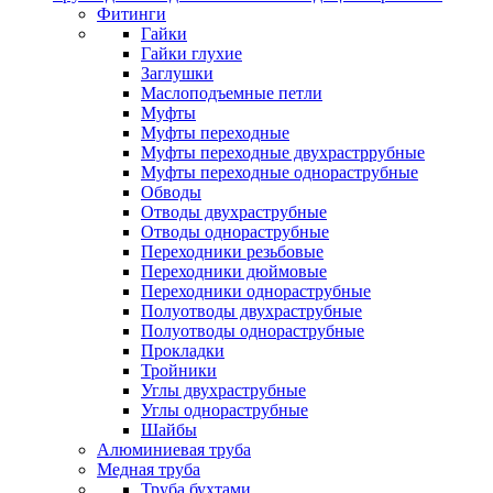
Фитинги
Гайки
Гайки глухие
Заглушки
Маслоподъемные петли
Муфты
Муфты переходные
Муфты переходные двухрастррубные
Муфты переходные однораструбные
Обводы
Отводы двухраструбные
Отводы однораструбные
Переходники резьбовые
Переходники дюймовые
Переходники однораструбные
Полуотводы двухраструбные
Полуотводы однораструбные
Прокладки
Тройники
Углы двухраструбные
Углы однораструбные
Шайбы
Алюминиевая труба
Медная труба
Труба бухтами