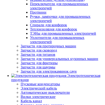
Переключатели для промышленных
электропечей
Протвини
Ручки, лампочки для промышленных
электропечей
Спирали для конфорок
Теплоизоляция для конфорок
ТЭНы для промышленных электропечей
Уплотнители для промышленных
электропечей
Запчасти для протирочных машин
Запчасти для сковород
Запчасти для титанов
Запчасти для универсальнных кухонных машин
Запчасти для фритюры
Запчасти для шаурмы
Запчасти для электрокаминок саун
Электротехническая
продукция
Пусковые конденсаторы
Электрический кабель
Автоматические выключатели
Вилки электрические
Кабель канал