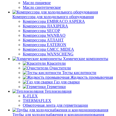
Масло пищевое
Масло синтетическое
Компрессора для холодильного оборудования
Компрессора EMBRACO ASPERA
Компрессора JIAXIPERA
Компрессора SECOP
Компрессора WANBAO
Компрессора АТЛАНТ
Компрессора EATERON
Компрессора GMCC MIDEA
Компрессора WANSCHENG
Химические компоненты
Красители
Очистители
Тесты кислотности
Жидкость промывочная
Газ для сварки
Герметики
Теплоизоляция
K-FLEX
THERMAFLEX
Обмоточная лента для герметизации
Трубы для холодоснабжения и кондиционирования