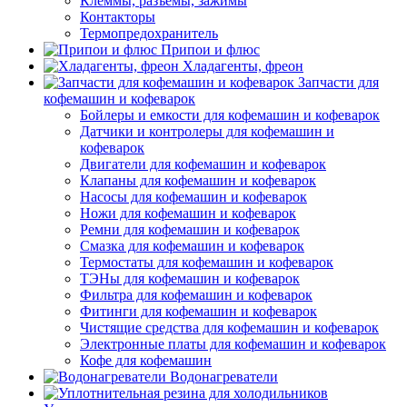
Клеммы, разъемы, зажимы
Контакторы
Термопредохранитель
Припои и флюс
Хладагенты, фреон
Запчасти для
кофемашин и кофеварок
Бойлеры и емкости для кофемашин и кофеварок
Датчики и контролеры для кофемашин и
кофеварок
Двигатели для кофемашин и кофеварок
Клапаны для кофемашин и кофеварок
Насосы для кофемашин и кофеварок
Ножи для кофемашин и кофеварок
Ремни для кофемашин и кофеварок
Смазка для кофемашин и кофеварок
Термостаты для кофемашин и кофеварок
ТЭНы для кофемашин и кофеварок
Фильтра для кофемашин и кофеварок
Фитинги для кофемашин и кофеварок
Чистящие средства для кофемашин и кофеварок
Электронные платы для кофемашин и кофеварок
Кофе для кофемашин
Водонагреватели