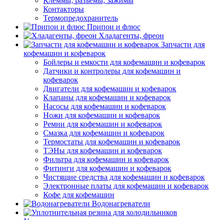
Клеммы, разъемы, зажимы
Контакторы
Термопредохранитель
Припои и флюс
Хладагенты, фреон
Запчасти для
кофемашин и кофеварок
Бойлеры и емкости для кофемашин и кофеварок
Датчики и контролеры для кофемашин и
кофеварок
Двигатели для кофемашин и кофеварок
Клапаны для кофемашин и кофеварок
Насосы для кофемашин и кофеварок
Ножи для кофемашин и кофеварок
Ремни для кофемашин и кофеварок
Смазка для кофемашин и кофеварок
Термостаты для кофемашин и кофеварок
ТЭНы для кофемашин и кофеварок
Фильтра для кофемашин и кофеварок
Фитинги для кофемашин и кофеварок
Чистящие средства для кофемашин и кофеварок
Электронные платы для кофемашин и кофеварок
Кофе для кофемашин
Водонагреватели