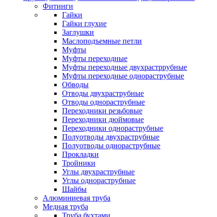
Фитинги
Гайки
Гайки глухие
Заглушки
Маслоподъемные петли
Муфты
Муфты переходные
Муфты переходные двухрастррубные
Муфты переходные однораструбные
Обводы
Отводы двухраструбные
Отводы однораструбные
Переходники резьбовые
Переходники дюймовые
Переходники однораструбные
Полуотводы двухраструбные
Полуотводы однораструбные
Прокладки
Тройники
Углы двухраструбные
Углы однораструбные
Шайбы
Алюминиевая труба
Медная труба
Труба бухтами