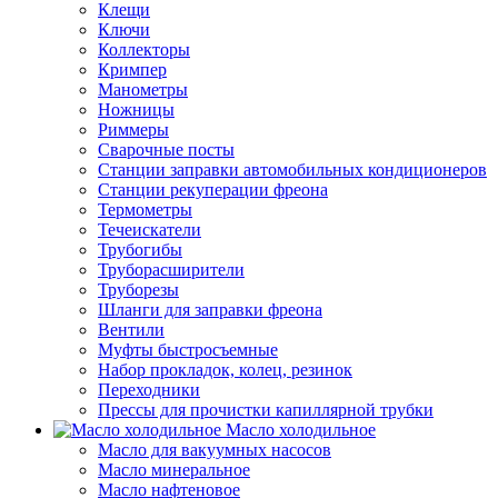
Клещи
Ключи
Коллекторы
Кримпер
Манометры
Ножницы
Риммеры
Сварочные посты
Станции заправки автомобильных кондиционеров
Станции рекуперации фреона
Термометры
Течеискатели
Трубогибы
Труборасширители
Труборезы
Шланги для заправки фреона
Вентили
Муфты быстросъемные
Набор прокладок, колец, резинок
Переходники
Прессы для прочистки капиллярной трубки
Масло холодильное
Масло для вакуумных насосов
Масло минеральное
Масло нафтеновое