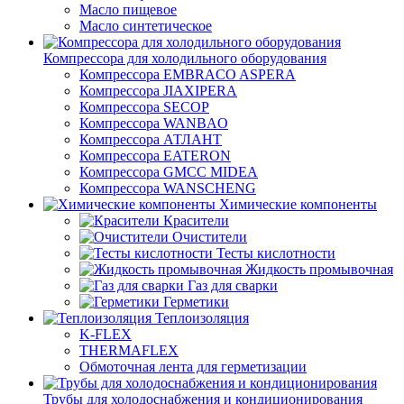
Масло пищевое
Масло синтетическое
Компрессора для холодильного оборудования
Компрессора EMBRACO ASPERA
Компрессора JIAXIPERA
Компрессора SECOP
Компрессора WANBAO
Компрессора АТЛАНТ
Компрессора EATERON
Компрессора GMCC MIDEA
Компрессора WANSCHENG
Химические компоненты
Красители
Очистители
Тесты кислотности
Жидкость промывочная
Газ для сварки
Герметики
Теплоизоляция
K-FLEX
THERMAFLEX
Обмоточная лента для герметизации
Трубы для холодоснабжения и кондиционирования