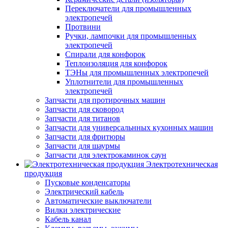
Переключатели для промышленных
электропечей
Протвини
Ручки, лампочки для промышленных
электропечей
Спирали для конфорок
Теплоизоляция для конфорок
ТЭНы для промышленных электропечей
Уплотнители для промышленных
электропечей
Запчасти для протирочных машин
Запчасти для сковород
Запчасти для титанов
Запчасти для универсальнных кухонных машин
Запчасти для фритюры
Запчасти для шаурмы
Запчасти для электрокаминок саун
Электротехническая
продукция
Пусковые конденсаторы
Электрический кабель
Автоматические выключатели
Вилки электрические
Кабель канал