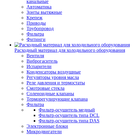
канальные
Автоматика
Зонты вытяжные
Крепеж
Приводы
Трубопровод
Фильтра
Фитинги
Расходный материал для холодильного оборудования
Вентиля
Виброгаситель
Испарители
Конденсаторы воздушные
Регуляторы уровня масла
Реле давления и термостаты
Смотровые стекла
Соленоидные клапаны
Терморегулирующие клапана
Фильтра
Фильтр-осушитель медный
Фильтр-осушитель типа DCL
Фильтр-осушитель типа DAS
Электронные блоки
Микродвигатели