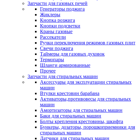
Запчасти для газовых печей
Генераторы поджига
Жиклеры
Кнопка розжига
Кнопки подсветки
Краны газовые
Рассекатели
Ручки переключения режимов газовых плит
Свечи поджига
Таймеры для газовых духовок
Термопары
Шланги армированные
Прочее
Запчасти для стиральных машин
Аксессуары для эксплуатации стиральных
машин
Втулки крестовин барабана
Активаторы,противовесы для стиральных
машин
Амортизаторы для стиральных машин
Баки для стиральных машин
Болты крепления крестовины, шкифта
Бункеры, дозаторы, порошкоприемники для
стиральных машин
Датчики для стиральных машин