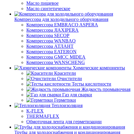
Масло пищевое
Масло синтетическое
Компрессора для холодильного оборудования
Компрессора EMBRACO ASPERA
Компрессора JIAXIPERA
Компрессора SECOP
Компрессора WANBAO
Компрессора АТЛАНТ
Компрессора EATERON
Компрессора GMCC MIDEA
Компрессора WANSCHENG
Химические компоненты
Красители
Очистители
Тесты кислотности
Жидкость промывочная
Газ для сварки
Герметики
Теплоизоляция
K-FLEX
THERMAFLEX
Обмоточная лента для герметизации
Трубы для холодоснабжения и кондиционирования