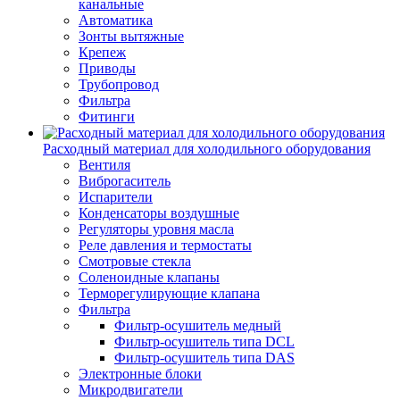
канальные
Автоматика
Зонты вытяжные
Крепеж
Приводы
Трубопровод
Фильтра
Фитинги
Расходный материал для холодильного оборудования
Вентиля
Виброгаситель
Испарители
Конденсаторы воздушные
Регуляторы уровня масла
Реле давления и термостаты
Смотровые стекла
Соленоидные клапаны
Терморегулирующие клапана
Фильтра
Фильтр-осушитель медный
Фильтр-осушитель типа DCL
Фильтр-осушитель типа DAS
Электронные блоки
Микродвигатели