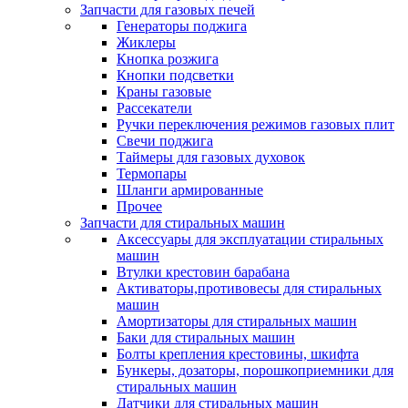
Запчасти для газовых печей
Генераторы поджига
Жиклеры
Кнопка розжига
Кнопки подсветки
Краны газовые
Рассекатели
Ручки переключения режимов газовых плит
Свечи поджига
Таймеры для газовых духовок
Термопары
Шланги армированные
Прочее
Запчасти для стиральных машин
Аксессуары для эксплуатации стиральных
машин
Втулки крестовин барабана
Активаторы,противовесы для стиральных
машин
Амортизаторы для стиральных машин
Баки для стиральных машин
Болты крепления крестовины, шкифта
Бункеры, дозаторы, порошкоприемники для
стиральных машин
Датчики для стиральных машин