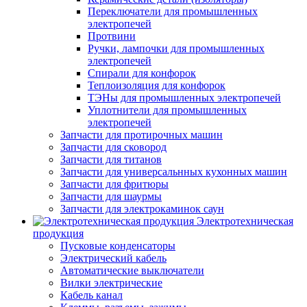
Переключатели для промышленных
электропечей
Протвини
Ручки, лампочки для промышленных
электропечей
Спирали для конфорок
Теплоизоляция для конфорок
ТЭНы для промышленных электропечей
Уплотнители для промышленных
электропечей
Запчасти для протирочных машин
Запчасти для сковород
Запчасти для титанов
Запчасти для универсальнных кухонных машин
Запчасти для фритюры
Запчасти для шаурмы
Запчасти для электрокаминок саун
Электротехническая
продукция
Пусковые конденсаторы
Электрический кабель
Автоматические выключатели
Вилки электрические
Кабель канал