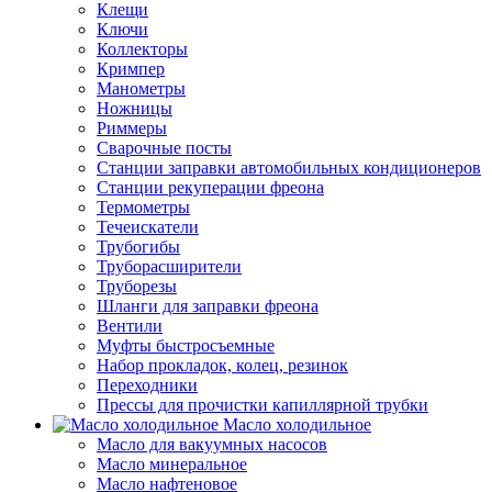
Клещи
Ключи
Коллекторы
Кримпер
Манометры
Ножницы
Риммеры
Сварочные посты
Станции заправки автомобильных кондиционеров
Станции рекуперации фреона
Термометры
Течеискатели
Трубогибы
Труборасширители
Труборезы
Шланги для заправки фреона
Вентили
Муфты быстросъемные
Набор прокладок, колец, резинок
Переходники
Прессы для прочистки капиллярной трубки
Масло холодильное
Масло для вакуумных насосов
Масло минеральное
Масло нафтеновое