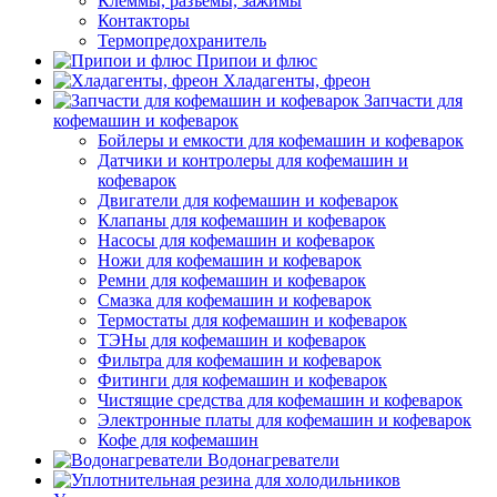
Клеммы, разъемы, зажимы
Контакторы
Термопредохранитель
Припои и флюс
Хладагенты, фреон
Запчасти для
кофемашин и кофеварок
Бойлеры и емкости для кофемашин и кофеварок
Датчики и контролеры для кофемашин и
кофеварок
Двигатели для кофемашин и кофеварок
Клапаны для кофемашин и кофеварок
Насосы для кофемашин и кофеварок
Ножи для кофемашин и кофеварок
Ремни для кофемашин и кофеварок
Смазка для кофемашин и кофеварок
Термостаты для кофемашин и кофеварок
ТЭНы для кофемашин и кофеварок
Фильтра для кофемашин и кофеварок
Фитинги для кофемашин и кофеварок
Чистящие средства для кофемашин и кофеварок
Электронные платы для кофемашин и кофеварок
Кофе для кофемашин
Водонагреватели