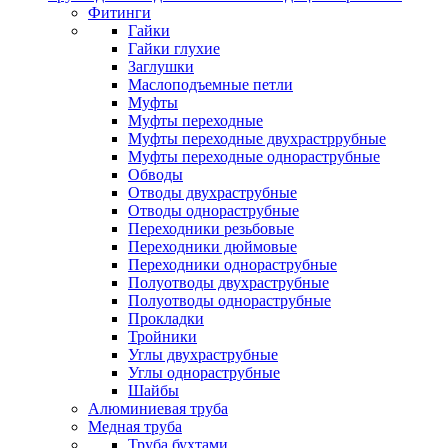
Фитинги
Гайки
Гайки глухие
Заглушки
Маслоподъемные петли
Муфты
Муфты переходные
Муфты переходные двухрастррубные
Муфты переходные однораструбные
Обводы
Отводы двухраструбные
Отводы однораструбные
Переходники резьбовые
Переходники дюймовые
Переходники однораструбные
Полуотводы двухраструбные
Полуотводы однораструбные
Прокладки
Тройники
Углы двухраструбные
Углы однораструбные
Шайбы
Алюминиевая труба
Медная труба
Труба бухтами