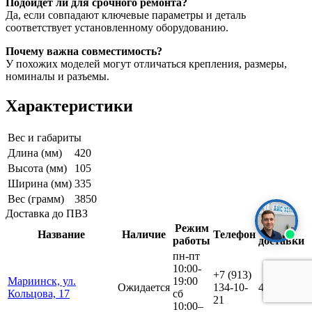
Подойдет ли для срочного ремонта?
Да, если совпадают ключевые параметры и деталь
соответствует установленному оборудованию.
Почему важна совместимость?
У похожих моделей могут отличаться крепления, размеры,
номиналы и разъемы.
Характеристики
Вес и габариты
Длина (мм)
420
Высота (мм)
105
Ширина (мм)
335
Вес (грамм)
3850
Доставка до ПВЗ
Режим
Срок
Название
Наличие
Телефон
работы
доставки
пн-пт
10:00-
+7 (913)
Мариинск, ул.
19:00
Ожидается
134-10-
4 дня
Кольцова, 17
сб
21
10:00–