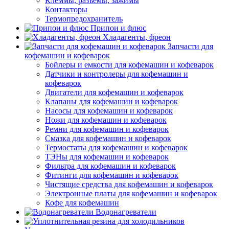
Клеммы, разъемы, зажимы
Контакторы
Термопредохранитель
Припои и флюс
Хладагенты, фреон
Запчасти для
кофемашин и кофеварок
Бойлеры и емкости для кофемашин и кофеварок
Датчики и контролеры для кофемашин и
кофеварок
Двигатели для кофемашин и кофеварок
Клапаны для кофемашин и кофеварок
Насосы для кофемашин и кофеварок
Ножи для кофемашин и кофеварок
Ремни для кофемашин и кофеварок
Смазка для кофемашин и кофеварок
Термостаты для кофемашин и кофеварок
ТЭНы для кофемашин и кофеварок
Фильтра для кофемашин и кофеварок
Фитинги для кофемашин и кофеварок
Чистящие средства для кофемашин и кофеварок
Электронные платы для кофемашин и кофеварок
Кофе для кофемашин
Водонагреватели