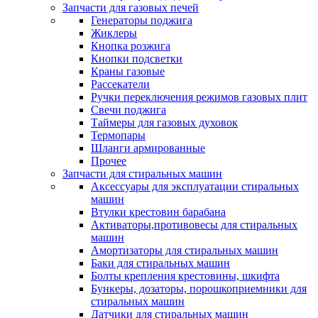
Запчасти для газовых печей
Генераторы поджига
Жиклеры
Кнопка розжига
Кнопки подсветки
Краны газовые
Рассекатели
Ручки переключения режимов газовых плит
Свечи поджига
Таймеры для газовых духовок
Термопары
Шланги армированные
Прочее
Запчасти для стиральных машин
Аксессуары для эксплуатации стиральных
машин
Втулки крестовин барабана
Активаторы,противовесы для стиральных
машин
Амортизаторы для стиральных машин
Баки для стиральных машин
Болты крепления крестовины, шкифта
Бункеры, дозаторы, порошкоприемники для
стиральных машин
Датчики для стиральных машин