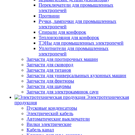
Переключатели для промышленных
электропечей
Протвини
Ручки, лампочки для промышленных
электропечей
Спирали для конфорок
Теплоизоляция для конфорок
ТЭНы для промышленных электропечей
Уплотнители для промышленных
электропечей
Запчасти для протирочных машин
Запчасти для сковород
Запчасти для титанов
Запчасти для универсальнных кухонных машин
Запчасти для фритюры
Запчасти для шаурмы
Запчасти для электрокаминок саун
Электротехническая
продукция
Пусковые конденсаторы
Электрический кабель
Автоматические выключатели
Вилки электрические
Кабель канал