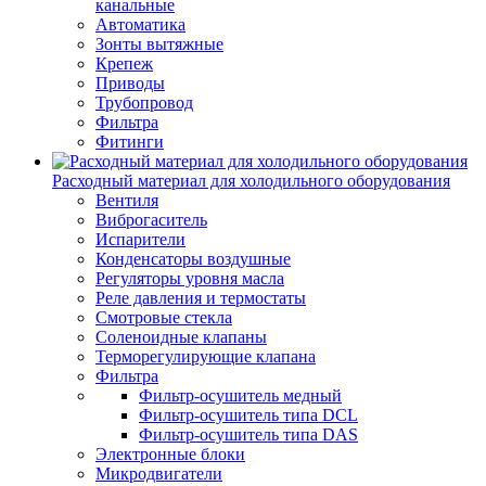
канальные
Автоматика
Зонты вытяжные
Крепеж
Приводы
Трубопровод
Фильтра
Фитинги
Расходный материал для холодильного оборудования
Вентиля
Виброгаситель
Испарители
Конденсаторы воздушные
Регуляторы уровня масла
Реле давления и термостаты
Смотровые стекла
Соленоидные клапаны
Терморегулирующие клапана
Фильтра
Фильтр-осушитель медный
Фильтр-осушитель типа DCL
Фильтр-осушитель типа DAS
Электронные блоки
Микродвигатели