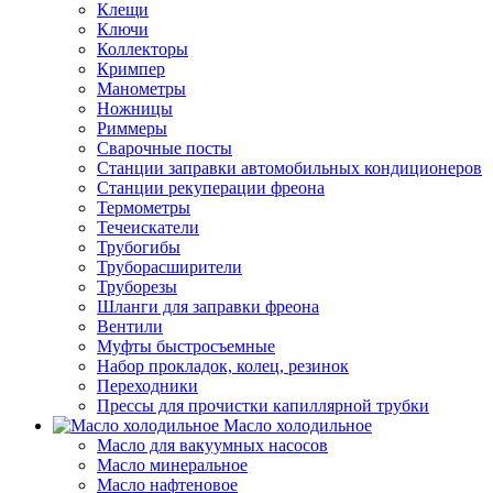
Клещи
Ключи
Коллекторы
Кримпер
Манометры
Ножницы
Риммеры
Сварочные посты
Станции заправки автомобильных кондиционеров
Станции рекуперации фреона
Термометры
Течеискатели
Трубогибы
Труборасширители
Труборезы
Шланги для заправки фреона
Вентили
Муфты быстросъемные
Набор прокладок, колец, резинок
Переходники
Прессы для прочистки капиллярной трубки
Масло холодильное
Масло для вакуумных насосов
Масло минеральное
Масло нафтеновое