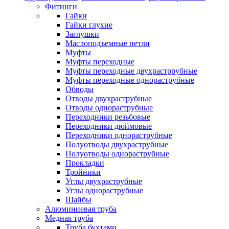
Фитинги
Гайки
Гайки глухие
Заглушки
Маслоподъемные петли
Муфты
Муфты переходные
Муфты переходные двухрастррубные
Муфты переходные однораструбные
Обводы
Отводы двухраструбные
Отводы однораструбные
Переходники резьбовые
Переходники дюймовые
Переходники однораструбные
Полуотводы двухраструбные
Полуотводы однораструбные
Прокладки
Тройники
Углы двухраструбные
Углы однораструбные
Шайбы
Алюминиевая труба
Медная труба
Труба бухтами