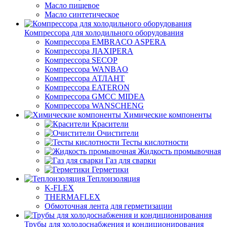
Масло пищевое
Масло синтетическое
Компрессора для холодильного оборудования
Компрессора EMBRACO ASPERA
Компрессора JIAXIPERA
Компрессора SECOP
Компрессора WANBAO
Компрессора АТЛАНТ
Компрессора EATERON
Компрессора GMCC MIDEA
Компрессора WANSCHENG
Химические компоненты
Красители
Очистители
Тесты кислотности
Жидкость промывочная
Газ для сварки
Герметики
Теплоизоляция
K-FLEX
THERMAFLEX
Обмоточная лента для герметизации
Трубы для холодоснабжения и кондиционирования