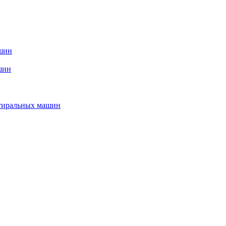
ашин
шин
стиральных машин