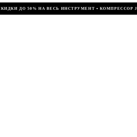
 ИНСТРУМЕНТ • КОМПРЕССОР JIAXIPERA T1114YB, 170В