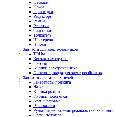
Насадки
Ножи
Прокладки
Редукторы
Ремни
Решетки
Сальники
Толкатель
Шестеренки
Шнеки
Запчасти для электрочайников
ТЭНы
Контактная группа
Насосы
Кнопки электрочайника
Электропровода для электрочайников
Запчасти для газовых печей
Генераторы поджига
Жиклеры
Кнопка розжига
Кнопки подсветки
Краны газовые
Рассекатели
Ручки переключения режимов газовых плит
Свечи поджига