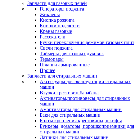
Запчасти для газовых печей
Генераторы поджига
Жиклеры
Кнопка розжига
Кнопки подсветки
Краны газовые
Рассекатели
Ручки переключения режимов газовых плит
Свечи поджига
Таймеры для газовых духовок
Термопары
Шланги армированные
Прочее
Запчасти для стиральных машин
Аксессуары для эксплуатации стиральных
машин
Втулки крестовин барабана
Активаторы,противовесы для стиральных
машин
Амортизаторы для стиральных машин
Баки для стиральных машин
Болты крепления крестовины, шкифта
Бункеры, дозаторы, порошкоприемники для
стиральных машин
Датчики для стиральных машин