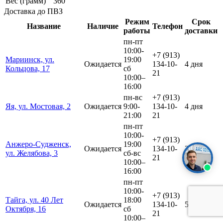
Вес (грамм)
360
Доставка до ПВЗ
Режим
Срок
Название
Наличие
Телефон
работы
доставки
пн-пт
10:00-
+7 (913)
Мариинск, ул.
19:00
Ожидается
134-10-
4 дня
Кольцова, 17
сб
21
10:00–
16:00
пн-вс
+7 (913)
Яя, ул. Мостовая, 2
Ожидается
9:00-
134-10-
4 дня
21:00
21
пн-пт
10:00-
+7 (913)
Анжеро-Судженск,
19:00
Ожидается
134-10-
3 дня
ул. Желябова, 3
сб-вс
21
10:00–
16:00
пн-пт
10:00-
+7 (913)
Тайга, ул. 40 Лет
18:00
Ожидается
134-10-
5 дней
Октября, 16
сб
21
10:00–