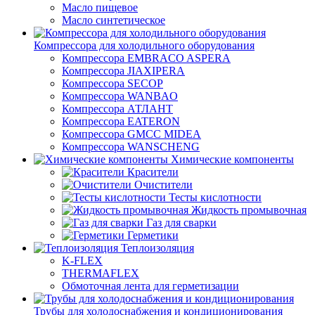
Масло пищевое
Масло синтетическое
Компрессора для холодильного оборудования
Компрессора EMBRACO ASPERA
Компрессора JIAXIPERA
Компрессора SECOP
Компрессора WANBAO
Компрессора АТЛАНТ
Компрессора EATERON
Компрессора GMCC MIDEA
Компрессора WANSCHENG
Химические компоненты
Красители
Очистители
Тесты кислотности
Жидкость промывочная
Газ для сварки
Герметики
Теплоизоляция
K-FLEX
THERMAFLEX
Обмоточная лента для герметизации
Трубы для холодоснабжения и кондиционирования