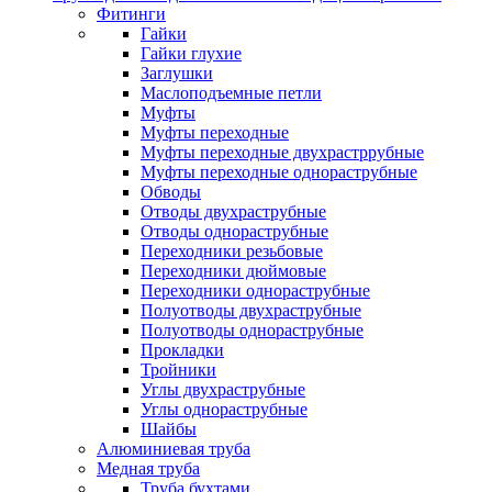
Фитинги
Гайки
Гайки глухие
Заглушки
Маслоподъемные петли
Муфты
Муфты переходные
Муфты переходные двухрастррубные
Муфты переходные однораструбные
Обводы
Отводы двухраструбные
Отводы однораструбные
Переходники резьбовые
Переходники дюймовые
Переходники однораструбные
Полуотводы двухраструбные
Полуотводы однораструбные
Прокладки
Тройники
Углы двухраструбные
Углы однораструбные
Шайбы
Алюминиевая труба
Медная труба
Труба бухтами