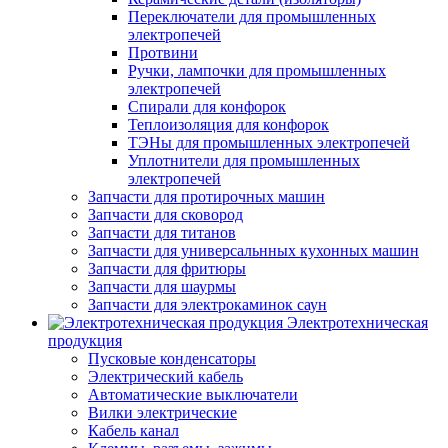
Переключатели для промышленных
электропечей
Протвини
Ручки, лампочки для промышленных
электропечей
Спирали для конфорок
Теплоизоляция для конфорок
ТЭНы для промышленных электропечей
Уплотнители для промышленных
электропечей
Запчасти для протирочных машин
Запчасти для сковород
Запчасти для титанов
Запчасти для универсальнных кухонных машин
Запчасти для фритюры
Запчасти для шаурмы
Запчасти для электрокаминок саун
Электротехническая
продукция
Пусковые конденсаторы
Электрический кабель
Автоматические выключатели
Вилки электрические
Кабель канал