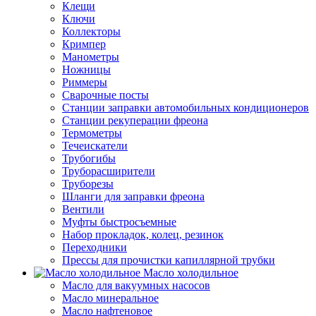
Клещи
Ключи
Коллекторы
Кримпер
Манометры
Ножницы
Риммеры
Сварочные посты
Станции заправки автомобильных кондиционеров
Станции рекуперации фреона
Термометры
Течеискатели
Трубогибы
Труборасширители
Труборезы
Шланги для заправки фреона
Вентили
Муфты быстросъемные
Набор прокладок, колец, резинок
Переходники
Прессы для прочистки капиллярной трубки
Масло холодильное
Масло для вакуумных насосов
Масло минеральное
Масло нафтеновое