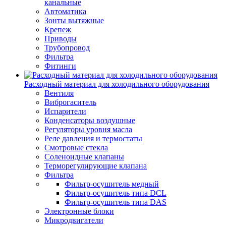
канальные
Автоматика
Зонты вытяжные
Крепеж
Приводы
Трубопровод
Фильтра
Фитинги
Расходный материал для холодильного оборудования
Вентиля
Виброгаситель
Испарители
Конденсаторы воздушные
Регуляторы уровня масла
Реле давления и термостаты
Смотровые стекла
Соленоидные клапаны
Терморегулирующие клапана
Фильтра
Фильтр-осушитель медный
Фильтр-осушитель типа DCL
Фильтр-осушитель типа DAS
Электронные блоки
Микродвигатели