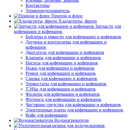
Клеммы, разъемы, зажимы
Контакторы
Термопредохранитель
Припои и флюс
Хладагенты, фреон
Запчасти для
кофемашин и кофеварок
Бойлеры и емкости для кофемашин и кофеварок
Датчики и контролеры для кофемашин и
кофеварок
Двигатели для кофемашин и кофеварок
Клапаны для кофемашин и кофеварок
Насосы для кофемашин и кофеварок
Ножи для кофемашин и кофеварок
Ремни для кофемашин и кофеварок
Смазка для кофемашин и кофеварок
Термостаты для кофемашин и кофеварок
ТЭНы для кофемашин и кофеварок
Фильтра для кофемашин и кофеварок
Фитинги для кофемашин и кофеварок
Чистящие средства для кофемашин и кофеварок
Электронные платы для кофемашин и кофеварок
Кофе для кофемашин
Водонагреватели