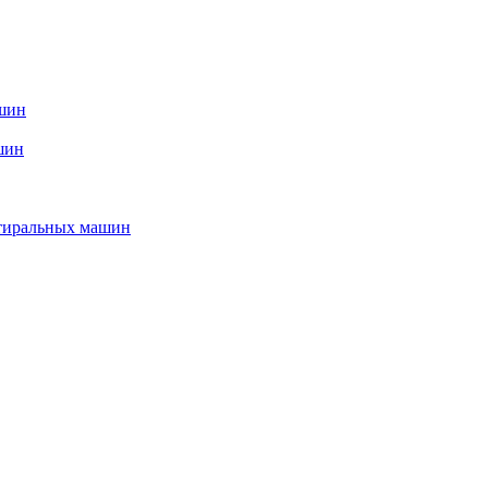
ашин
шин
стиральных машин