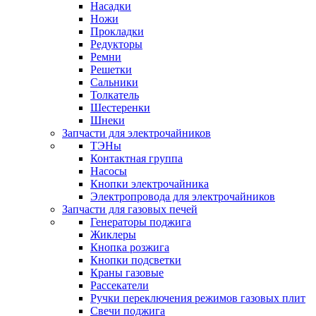
Насадки
Ножи
Прокладки
Редукторы
Ремни
Решетки
Сальники
Толкатель
Шестеренки
Шнеки
Запчасти для электрочайников
ТЭНы
Контактная группа
Насосы
Кнопки электрочайника
Электропровода для электрочайников
Запчасти для газовых печей
Генераторы поджига
Жиклеры
Кнопка розжига
Кнопки подсветки
Краны газовые
Рассекатели
Ручки переключения режимов газовых плит
Свечи поджига