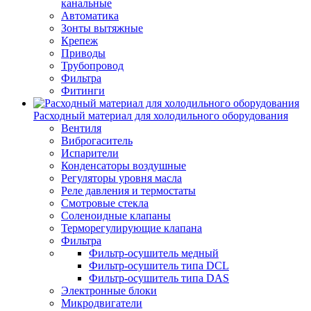
канальные
Автоматика
Зонты вытяжные
Крепеж
Приводы
Трубопровод
Фильтра
Фитинги
Расходный материал для холодильного оборудования
Вентиля
Виброгаситель
Испарители
Конденсаторы воздушные
Регуляторы уровня масла
Реле давления и термостаты
Смотровые стекла
Соленоидные клапаны
Терморегулирующие клапана
Фильтра
Фильтр-осушитель медный
Фильтр-осушитель типа DCL
Фильтр-осушитель типа DAS
Электронные блоки
Микродвигатели