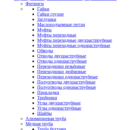
Фитинги
Гайки
Гайки глухие
Заглушки
Маслоподъемные петли
Муфты
Муфты переходные
Муфты переходные двухрастррубные
Муфты переходные однораструбные
Обводы
Отводы двухраструбные
Отводы однораструбные
Переходники резьбовые
Переходники дюймовые
Переходники однораструбные
Полуотводы двухраструбные
Полуотводы однораструбные
Прокладки
Тройники
Углы двухраструбные
Углы однораструбные
Шайбы
Алюминиевая труба
Медная труба
Труба бухтами