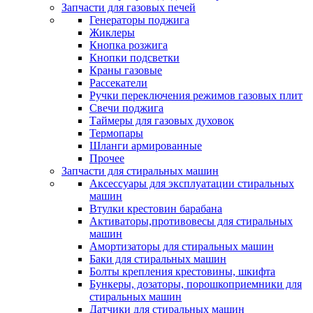
Запчасти для газовых печей
Генераторы поджига
Жиклеры
Кнопка розжига
Кнопки подсветки
Краны газовые
Рассекатели
Ручки переключения режимов газовых плит
Свечи поджига
Таймеры для газовых духовок
Термопары
Шланги армированные
Прочее
Запчасти для стиральных машин
Аксессуары для эксплуатации стиральных
машин
Втулки крестовин барабана
Активаторы,противовесы для стиральных
машин
Амортизаторы для стиральных машин
Баки для стиральных машин
Болты крепления крестовины, шкифта
Бункеры, дозаторы, порошкоприемники для
стиральных машин
Датчики для стиральных машин