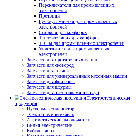
Переключатели для промышленных
электропечей
Протвини
Ручки, лампочки для промышленных
электропечей
Спирали для конфорок
Теплоизоляция для конфорок
ТЭНы для промышленных электропечей
Уплотнители для промышленных
электропечей
Запчасти для протирочных машин
Запчасти для сковород
Запчасти для титанов
Запчасти для универсальнных кухонных машин
Запчасти для фритюры
Запчасти для шаурмы
Запчасти для электрокаминок саун
Электротехническая
продукция
Пусковые конденсаторы
Электрический кабель
Автоматические выключатели
Вилки электрические
Кабель канал