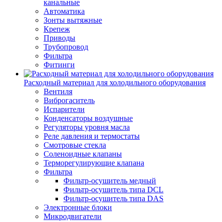
канальные
Автоматика
Зонты вытяжные
Крепеж
Приводы
Трубопровод
Фильтра
Фитинги
Расходный материал для холодильного оборудования
Вентиля
Виброгаситель
Испарители
Конденсаторы воздушные
Регуляторы уровня масла
Реле давления и термостаты
Смотровые стекла
Соленоидные клапаны
Терморегулирующие клапана
Фильтра
Фильтр-осушитель медный
Фильтр-осушитель типа DCL
Фильтр-осушитель типа DAS
Электронные блоки
Микродвигатели