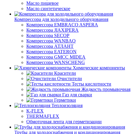
Масло пищевое
Масло синтетическое
Компрессора для холодильного оборудования
Компрессора EMBRACO ASPERA
Компрессора JIAXIPERA
Компрессора SECOP
Компрессора WANBAO
Компрессора АТЛАНТ
Компрессора EATERON
Компрессора GMCC MIDEA
Компрессора WANSCHENG
Химические компоненты
Красители
Очистители
Тесты кислотности
Жидкость промывочная
Газ для сварки
Герметики
Теплоизоляция
K-FLEX
THERMAFLEX
Обмоточная лента для герметизации
Трубы для холодоснабжения и кондиционирования