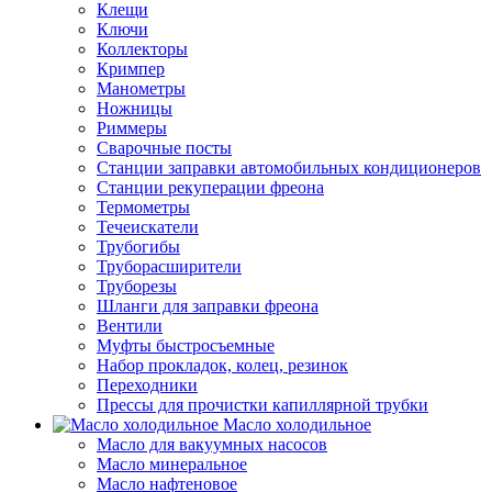
Клещи
Ключи
Коллекторы
Кримпер
Манометры
Ножницы
Риммеры
Сварочные посты
Станции заправки автомобильных кондиционеров
Станции рекуперации фреона
Термометры
Течеискатели
Трубогибы
Труборасширители
Труборезы
Шланги для заправки фреона
Вентили
Муфты быстросъемные
Набор прокладок, колец, резинок
Переходники
Прессы для прочистки капиллярной трубки
Масло холодильное
Масло для вакуумных насосов
Масло минеральное
Масло нафтеновое