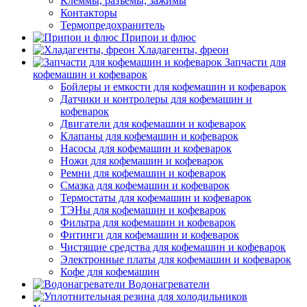
Клеммы, разъемы, зажимы
Контакторы
Термопредохранитель
Припои и флюс
Хладагенты, фреон
Запчасти для
кофемашин и кофеварок
Бойлеры и емкости для кофемашин и кофеварок
Датчики и контролеры для кофемашин и
кофеварок
Двигатели для кофемашин и кофеварок
Клапаны для кофемашин и кофеварок
Насосы для кофемашин и кофеварок
Ножи для кофемашин и кофеварок
Ремни для кофемашин и кофеварок
Смазка для кофемашин и кофеварок
Термостаты для кофемашин и кофеварок
ТЭНы для кофемашин и кофеварок
Фильтра для кофемашин и кофеварок
Фитинги для кофемашин и кофеварок
Чистящие средства для кофемашин и кофеварок
Электронные платы для кофемашин и кофеварок
Кофе для кофемашин
Водонагреватели