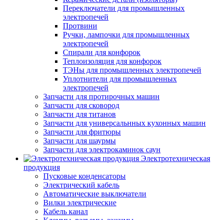
Переключатели для промышленных
электропечей
Протвини
Ручки, лампочки для промышленных
электропечей
Спирали для конфорок
Теплоизоляция для конфорок
ТЭНы для промышленных электропечей
Уплотнители для промышленных
электропечей
Запчасти для протирочных машин
Запчасти для сковород
Запчасти для титанов
Запчасти для универсальнных кухонных машин
Запчасти для фритюры
Запчасти для шаурмы
Запчасти для электрокаминок саун
Электротехническая
продукция
Пусковые конденсаторы
Электрический кабель
Автоматические выключатели
Вилки электрические
Кабель канал