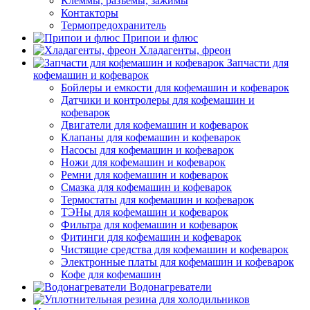
Клеммы, разъемы, зажимы
Контакторы
Термопредохранитель
Припои и флюс
Хладагенты, фреон
Запчасти для
кофемашин и кофеварок
Бойлеры и емкости для кофемашин и кофеварок
Датчики и контролеры для кофемашин и
кофеварок
Двигатели для кофемашин и кофеварок
Клапаны для кофемашин и кофеварок
Насосы для кофемашин и кофеварок
Ножи для кофемашин и кофеварок
Ремни для кофемашин и кофеварок
Смазка для кофемашин и кофеварок
Термостаты для кофемашин и кофеварок
ТЭНы для кофемашин и кофеварок
Фильтра для кофемашин и кофеварок
Фитинги для кофемашин и кофеварок
Чистящие средства для кофемашин и кофеварок
Электронные платы для кофемашин и кофеварок
Кофе для кофемашин
Водонагреватели