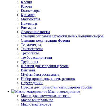
Клещи
Ключи
Коллекторы
Кримпер
Манометры
Ножницы
Риммеры
Сварочные посты
Станции заправки автомобильных кондиционеров
Станции рекуперации фреона
Термометры
Течеискатели
Трубогибы
Труборасширители
Труборезы
Шланги для заправки фреона
Вентили
Муфты быстросъемные
Набор прокладок, колец, резинок
Переходники
Прессы для прочистки капиллярной трубки
Масло холодильное
Масло для вакуумных насосов
Масло минеральное
Масло нафтеновое