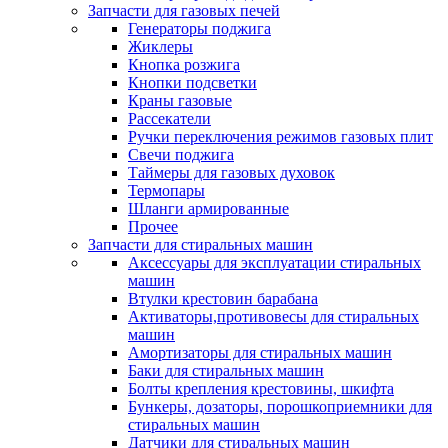
Запчасти для газовых печей
Генераторы поджига
Жиклеры
Кнопка розжига
Кнопки подсветки
Краны газовые
Рассекатели
Ручки переключения режимов газовых плит
Свечи поджига
Таймеры для газовых духовок
Термопары
Шланги армированные
Прочее
Запчасти для стиральных машин
Аксессуары для эксплуатации стиральных
машин
Втулки крестовин барабана
Активаторы,противовесы для стиральных
машин
Амортизаторы для стиральных машин
Баки для стиральных машин
Болты крепления крестовины, шкифта
Бункеры, дозаторы, порошкоприемники для
стиральных машин
Датчики для стиральных машин