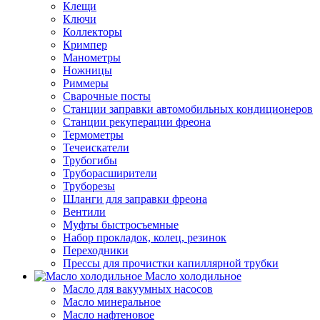
Клещи
Ключи
Коллекторы
Кримпер
Манометры
Ножницы
Риммеры
Сварочные посты
Станции заправки автомобильных кондиционеров
Станции рекуперации фреона
Термометры
Течеискатели
Трубогибы
Труборасширители
Труборезы
Шланги для заправки фреона
Вентили
Муфты быстросъемные
Набор прокладок, колец, резинок
Переходники
Прессы для прочистки капиллярной трубки
Масло холодильное
Масло для вакуумных насосов
Масло минеральное
Масло нафтеновое