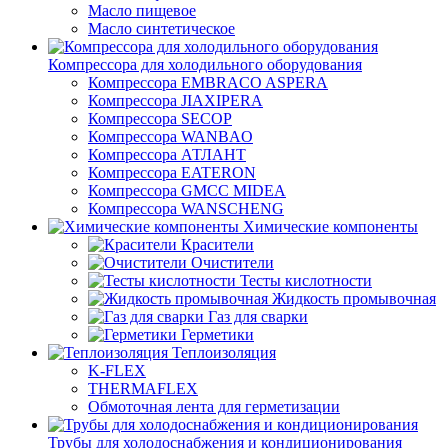
Масло пищевое
Масло синтетическое
Компрессора для холодильного оборудования
Компрессора EMBRACO ASPERA
Компрессора JIAXIPERA
Компрессора SECOP
Компрессора WANBAO
Компрессора АТЛАНТ
Компрессора EATERON
Компрессора GMCC MIDEA
Компрессора WANSCHENG
Химические компоненты
Красители
Очистители
Тесты кислотности
Жидкость промывочная
Газ для сварки
Герметики
Теплоизоляция
K-FLEX
THERMAFLEX
Обмоточная лента для герметизации
Трубы для холодоснабжения и кондиционирования