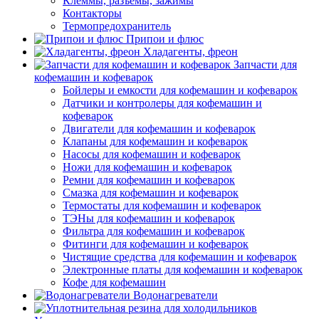
Клеммы, разъемы, зажимы
Контакторы
Термопредохранитель
Припои и флюс
Хладагенты, фреон
Запчасти для
кофемашин и кофеварок
Бойлеры и емкости для кофемашин и кофеварок
Датчики и контролеры для кофемашин и
кофеварок
Двигатели для кофемашин и кофеварок
Клапаны для кофемашин и кофеварок
Насосы для кофемашин и кофеварок
Ножи для кофемашин и кофеварок
Ремни для кофемашин и кофеварок
Смазка для кофемашин и кофеварок
Термостаты для кофемашин и кофеварок
ТЭНы для кофемашин и кофеварок
Фильтра для кофемашин и кофеварок
Фитинги для кофемашин и кофеварок
Чистящие средства для кофемашин и кофеварок
Электронные платы для кофемашин и кофеварок
Кофе для кофемашин
Водонагреватели