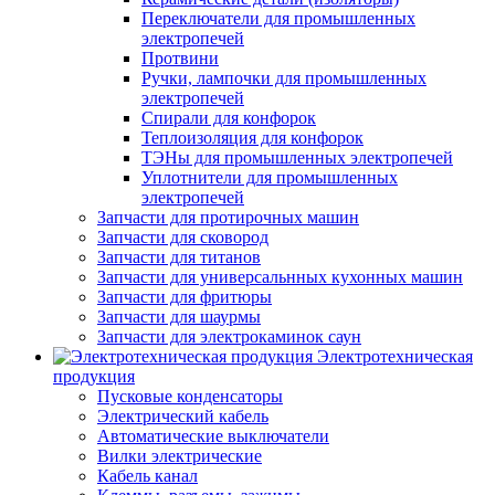
Переключатели для промышленных
электропечей
Протвини
Ручки, лампочки для промышленных
электропечей
Спирали для конфорок
Теплоизоляция для конфорок
ТЭНы для промышленных электропечей
Уплотнители для промышленных
электропечей
Запчасти для протирочных машин
Запчасти для сковород
Запчасти для титанов
Запчасти для универсальнных кухонных машин
Запчасти для фритюры
Запчасти для шаурмы
Запчасти для электрокаминок саун
Электротехническая
продукция
Пусковые конденсаторы
Электрический кабель
Автоматические выключатели
Вилки электрические
Кабель канал