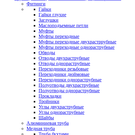
Фитинги
Гайки
Гайки глухие
Заглушки
Маслоподъемные петли
Муфты
Муфты переходные
Муфты переходные двухрастррубные
Муфты переходные однораструбные
Обводы
Отводы двухраструбные
Отводы однораструбные
Переходники резьбовые
Переходники дюймовые
Переходники однораструбные
Полуотводы двухраструбные
Полуотводы однораструбные
Прокладки
Тройники
Углы двухраструбные
Углы однораструбные
Шайбы
Алюминиевая труба
Медная труба
Труба бухтами