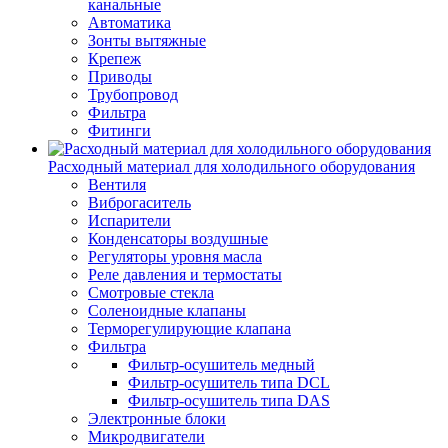
канальные
Автоматика
Зонты вытяжные
Крепеж
Приводы
Трубопровод
Фильтра
Фитинги
Расходный материал для холодильного оборудования
Вентиля
Виброгаситель
Испарители
Конденсаторы воздушные
Регуляторы уровня масла
Реле давления и термостаты
Смотровые стекла
Соленоидные клапаны
Терморегулирующие клапана
Фильтра
Фильтр-осушитель медный
Фильтр-осушитель типа DCL
Фильтр-осушитель типа DAS
Электронные блоки
Микродвигатели