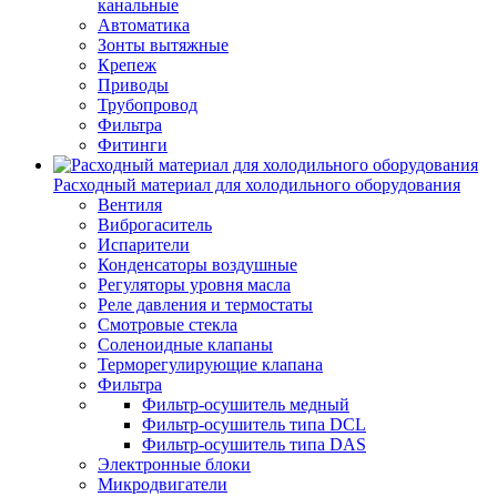
канальные
Автоматика
Зонты вытяжные
Крепеж
Приводы
Трубопровод
Фильтра
Фитинги
Расходный материал для холодильного оборудования
Вентиля
Виброгаситель
Испарители
Конденсаторы воздушные
Регуляторы уровня масла
Реле давления и термостаты
Смотровые стекла
Соленоидные клапаны
Терморегулирующие клапана
Фильтра
Фильтр-осушитель медный
Фильтр-осушитель типа DCL
Фильтр-осушитель типа DAS
Электронные блоки
Микродвигатели