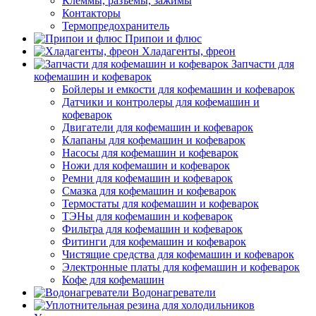
Клеммы, разъемы, зажимы
Контакторы
Термопредохранитель
Припои и флюс
Хладагенты, фреон
Запчасти для
кофемашин и кофеварок
Бойлеры и емкости для кофемашин и кофеварок
Датчики и контролеры для кофемашин и
кофеварок
Двигатели для кофемашин и кофеварок
Клапаны для кофемашин и кофеварок
Насосы для кофемашин и кофеварок
Ножи для кофемашин и кофеварок
Ремни для кофемашин и кофеварок
Смазка для кофемашин и кофеварок
Термостаты для кофемашин и кофеварок
ТЭНы для кофемашин и кофеварок
Фильтра для кофемашин и кофеварок
Фитинги для кофемашин и кофеварок
Чистящие средства для кофемашин и кофеварок
Электронные платы для кофемашин и кофеварок
Кофе для кофемашин
Водонагреватели