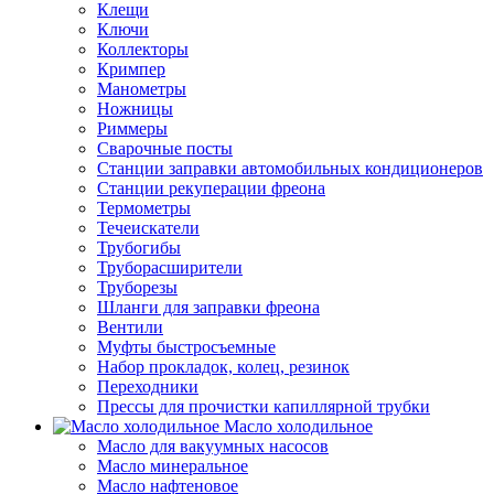
Клещи
Ключи
Коллекторы
Кримпер
Манометры
Ножницы
Риммеры
Сварочные посты
Станции заправки автомобильных кондиционеров
Станции рекуперации фреона
Термометры
Течеискатели
Трубогибы
Труборасширители
Труборезы
Шланги для заправки фреона
Вентили
Муфты быстросъемные
Набор прокладок, колец, резинок
Переходники
Прессы для прочистки капиллярной трубки
Масло холодильное
Масло для вакуумных насосов
Масло минеральное
Масло нафтеновое