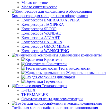
Масло пищевое
Масло синтетическое
Компрессора для холодильного оборудования
Компрессора EMBRACO ASPERA
Компрессора JIAXIPERA
Компрессора SECOP
Компрессора WANBAO
Компрессора АТЛАНТ
Компрессора EATERON
Компрессора GMCC MIDEA
Компрессора WANSCHENG
Химические компоненты
Красители
Очистители
Тесты кислотности
Жидкость промывочная
Газ для сварки
Герметики
Теплоизоляция
K-FLEX
THERMAFLEX
Обмоточная лента для герметизации
Трубы для холодоснабжения и кондиционирования