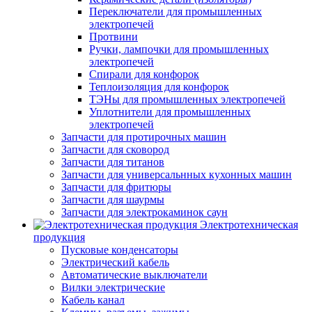
Переключатели для промышленных
электропечей
Протвини
Ручки, лампочки для промышленных
электропечей
Спирали для конфорок
Теплоизоляция для конфорок
ТЭНы для промышленных электропечей
Уплотнители для промышленных
электропечей
Запчасти для протирочных машин
Запчасти для сковород
Запчасти для титанов
Запчасти для универсальнных кухонных машин
Запчасти для фритюры
Запчасти для шаурмы
Запчасти для электрокаминок саун
Электротехническая
продукция
Пусковые конденсаторы
Электрический кабель
Автоматические выключатели
Вилки электрические
Кабель канал