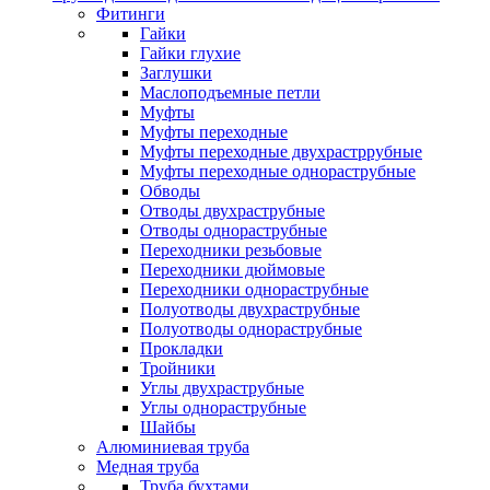
Фитинги
Гайки
Гайки глухие
Заглушки
Маслоподъемные петли
Муфты
Муфты переходные
Муфты переходные двухрастррубные
Муфты переходные однораструбные
Обводы
Отводы двухраструбные
Отводы однораструбные
Переходники резьбовые
Переходники дюймовые
Переходники однораструбные
Полуотводы двухраструбные
Полуотводы однораструбные
Прокладки
Тройники
Углы двухраструбные
Углы однораструбные
Шайбы
Алюминиевая труба
Медная труба
Труба бухтами