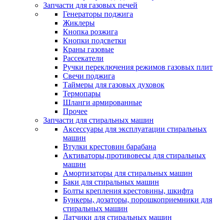
Запчасти для газовых печей
Генераторы поджига
Жиклеры
Кнопка розжига
Кнопки подсветки
Краны газовые
Рассекатели
Ручки переключения режимов газовых плит
Свечи поджига
Таймеры для газовых духовок
Термопары
Шланги армированные
Прочее
Запчасти для стиральных машин
Аксессуары для эксплуатации стиральных
машин
Втулки крестовин барабана
Активаторы,противовесы для стиральных
машин
Амортизаторы для стиральных машин
Баки для стиральных машин
Болты крепления крестовины, шкифта
Бункеры, дозаторы, порошкоприемники для
стиральных машин
Датчики для стиральных машин