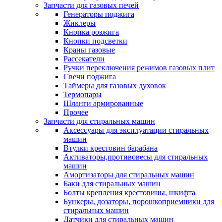
Запчасти для газовых печей
Генераторы поджига
Жиклеры
Кнопка розжига
Кнопки подсветки
Краны газовые
Рассекатели
Ручки переключения режимов газовых плит
Свечи поджига
Таймеры для газовых духовок
Термопары
Шланги армированные
Прочее
Запчасти для стиральных машин
Аксессуары для эксплуатации стиральных
машин
Втулки крестовин барабана
Активаторы,противовесы для стиральных
машин
Амортизаторы для стиральных машин
Баки для стиральных машин
Болты крепления крестовины, шкифта
Бункеры, дозаторы, порошкоприемники для
стиральных машин
Датчики для стиральных машин