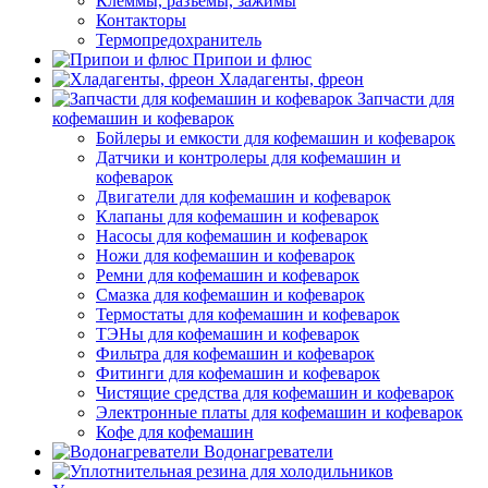
Клеммы, разъемы, зажимы
Контакторы
Термопредохранитель
Припои и флюс
Хладагенты, фреон
Запчасти для
кофемашин и кофеварок
Бойлеры и емкости для кофемашин и кофеварок
Датчики и контролеры для кофемашин и
кофеварок
Двигатели для кофемашин и кофеварок
Клапаны для кофемашин и кофеварок
Насосы для кофемашин и кофеварок
Ножи для кофемашин и кофеварок
Ремни для кофемашин и кофеварок
Смазка для кофемашин и кофеварок
Термостаты для кофемашин и кофеварок
ТЭНы для кофемашин и кофеварок
Фильтра для кофемашин и кофеварок
Фитинги для кофемашин и кофеварок
Чистящие средства для кофемашин и кофеварок
Электронные платы для кофемашин и кофеварок
Кофе для кофемашин
Водонагреватели