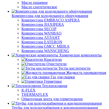
Масло пищевое
Масло синтетическое
Компрессора для холодильного оборудования
Компрессора EMBRACO ASPERA
Компрессора JIAXIPERA
Компрессора SECOP
Компрессора WANBAO
Компрессора АТЛАНТ
Компрессора EATERON
Компрессора GMCC MIDEA
Компрессора WANSCHENG
Химические компоненты
Красители
Очистители
Тесты кислотности
Жидкость промывочная
Газ для сварки
Герметики
Теплоизоляция
K-FLEX
THERMAFLEX
Обмоточная лента для герметизации
Трубы для холодоснабжения и кондиционирования