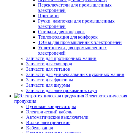
Переключатели для промышленных
электропечей
Протвини
Ручки, лампочки для промышленных
электропечей
Спирали для конфорок
Теплоизоляция для конфорок
ТЭНы для промышленных электропечей
Уплотнители для промышленных
электропечей
Запчасти для протирочных машин
Запчасти для сковород
Запчасти для титанов
Запчасти для универсальнных кухонных машин
Запчасти для фритюры
Запчасти для шаурмы
Запчасти для электрокаминок саун
Электротехническая
продукция
Пусковые конденсаторы
Электрический кабель
Автоматические выключатели
Вилки электрические
Кабель канал