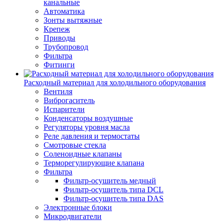
канальные
Автоматика
Зонты вытяжные
Крепеж
Приводы
Трубопровод
Фильтра
Фитинги
Расходный материал для холодильного оборудования
Вентиля
Виброгаситель
Испарители
Конденсаторы воздушные
Регуляторы уровня масла
Реле давления и термостаты
Смотровые стекла
Соленоидные клапаны
Терморегулирующие клапана
Фильтра
Фильтр-осушитель медный
Фильтр-осушитель типа DCL
Фильтр-осушитель типа DAS
Электронные блоки
Микродвигатели