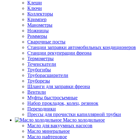
Клещи
Ключи
Коллекторы
Кримпер
Манометры
Ножницы
Риммеры
Сварочные посты
Станции заправки автомобильных кондиционеров
Станции рекуперации фреона
Термометры
Течеискатели
Трубогибы
Труборасширители
Труборезы
Шланги для заправки фреона
Вентили
Муфты быстросъемные
Набор прокладок, колец, резинок
Переходники
Прессы для прочистки капиллярной трубки
Масло холодильное
Масло для вакуумных насосов
Масло минеральное
Масло нафтеновое