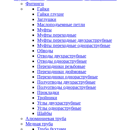
Фитинги
Гайки
Гайки глухие
Заглушки
Маслоподъемные петли
Муфты
Муфты переходные
Муфты переходные двухрастррубные
Муфты переходные однораструбные
Обводы
Отводы двухраструбные
Отводы однораструбные
Переходники резьбовые
Переходники дюймовые
Переходники однораструбные
Полуотводы двухраструбные
Полуотводы однораструбные
Прокладки
Тройники
Углы двухраструбные
Углы однораструбные
Шайбы
Алюминиевая труба
Медная труба
Труба бухтами