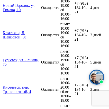
10:00-
+7 (913)
Новый Городок, ул.
19:00
Ожидается
134-10-
4 дня
Ермака, 10
сб
21
10:00–
16:00
пн-пт
10:00-
+7 (913)
Бачатский, Л.
19:00
Ожидается
134-10-
7 дней
Шевцовой, 58
сб
21
10:00–
16:00
пн-пт
10:00-
+7 (913)
Гурьевск, ул. Ленина,
19:00
Ожидается
134-10-
5 дней
76
сб
21
10:00–
16:00
пн-пт
10:00-
+7 (913)
Киселёвск, пер.
20:00
Ожидается
134-10-
2 дня
Транспортный, 4
сб-вс
21
10:00–
18:00
пн-пт