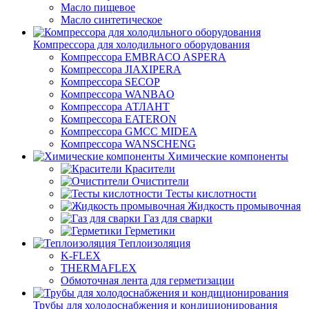
Масло пищевое
Масло синтетическое
Компрессора для холодильного оборудования
Компрессора EMBRACO ASPERA
Компрессора JIAXIPERA
Компрессора SECOP
Компрессора WANBAO
Компрессора АТЛАНТ
Компрессора EATERON
Компрессора GMCC MIDEA
Компрессора WANSCHENG
Химические компоненты
Красители
Очистители
Тесты кислотности
Жидкость промывочная
Газ для сварки
Герметики
Теплоизоляция
K-FLEX
THERMAFLEX
Обмоточная лента для герметизации
Трубы для холодоснабжения и кондиционирования