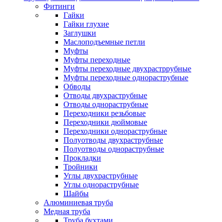
Фитинги
Гайки
Гайки глухие
Заглушки
Маслоподъемные петли
Муфты
Муфты переходные
Муфты переходные двухрастррубные
Муфты переходные однораструбные
Обводы
Отводы двухраструбные
Отводы однораструбные
Переходники резьбовые
Переходники дюймовые
Переходники однораструбные
Полуотводы двухраструбные
Полуотводы однораструбные
Прокладки
Тройники
Углы двухраструбные
Углы однораструбные
Шайбы
Алюминиевая труба
Медная труба
Труба бухтами