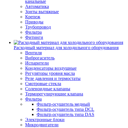
канальные
Автоматика
Зонты вытяжные
Крепеж
Приводы
Трубопровод
Фильтра
Фитинги
Расходный материал для холодильного оборудования
Вентиля
Виброгаситель
Испарители
Конденсаторы воздушные
Регуляторы уровня масла
Реле давления и термостаты
Смотровые стекла
Соленоидные клапаны
Терморегулирующие клапана
Фильтра
Фильтр-осушитель медный
Фильтр-осушитель типа DCL
Фильтр-осушитель типа DAS
Электронные блоки
Микродвигатели