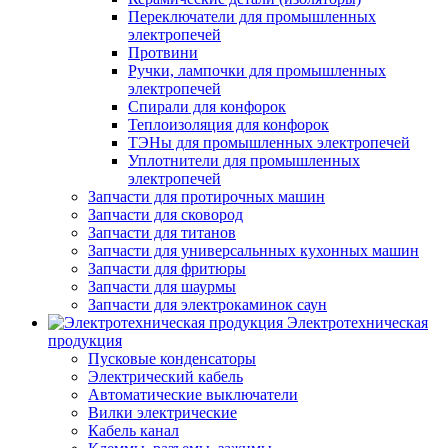
Переключатели для промышленных
электропечей
Протвини
Ручки, лампочки для промышленных
электропечей
Спирали для конфорок
Теплоизоляция для конфорок
ТЭНы для промышленных электропечей
Уплотнители для промышленных
электропечей
Запчасти для протирочных машин
Запчасти для сковород
Запчасти для титанов
Запчасти для универсальнных кухонных машин
Запчасти для фритюры
Запчасти для шаурмы
Запчасти для электрокаминок саун
Электротехническая
продукция
Пусковые конденсаторы
Электрический кабель
Автоматические выключатели
Вилки электрические
Кабель канал