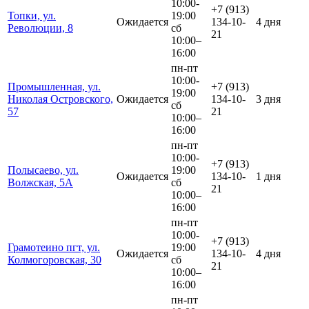
10:00-
+7 (913)
Топки, ул.
19:00
Ожидается
134-10-
4 дня
Революции, 8
сб
21
10:00–
16:00
пн-пт
10:00-
Промышленная, ул.
+7 (913)
19:00
Николая Островского,
Ожидается
134-10-
3 дня
сб
57
21
10:00–
16:00
пн-пт
10:00-
+7 (913)
Полысаево, ул.
19:00
Ожидается
134-10-
1 дня
Волжская, 5А
сб
21
10:00–
16:00
пн-пт
10:00-
+7 (913)
Грамотеино пгт, ул.
19:00
Ожидается
134-10-
4 дня
Колмогоровская, 30
сб
21
10:00–
16:00
пн-пт