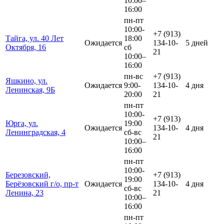
10:00–
16:00
пн-пт
10:00-
+7 (913)
Тайга, ул. 40 Лет
18:00
Ожидается
134-10-
5 дней
Октября, 16
сб
21
10:00–
16:00
пн-вс
+7 (913)
Яшкино, ул.
Ожидается
9:00-
134-10-
4 дня
Ленинская, 9Б
20:00
21
пн-пт
10:00-
+7 (913)
Юрга, ул.
19:00
Ожидается
134-10-
4 дня
Ленинградская, 4
сб-вс
21
10:00–
16:00
пн-пт
10:00-
Березовский,
+7 (913)
19:00
Берёзовский г/о, пр-т
Ожидается
134-10-
4 дня
сб-вс
Ленина, 23
21
10:00–
16:00
пн-пт