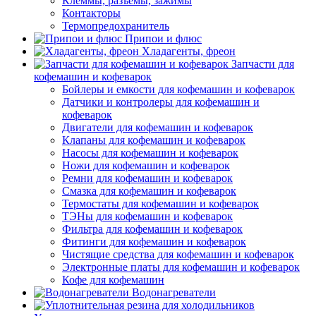
Клеммы, разъемы, зажимы
Контакторы
Термопредохранитель
Припои и флюс
Хладагенты, фреон
Запчасти для
кофемашин и кофеварок
Бойлеры и емкости для кофемашин и кофеварок
Датчики и контролеры для кофемашин и
кофеварок
Двигатели для кофемашин и кофеварок
Клапаны для кофемашин и кофеварок
Насосы для кофемашин и кофеварок
Ножи для кофемашин и кофеварок
Ремни для кофемашин и кофеварок
Смазка для кофемашин и кофеварок
Термостаты для кофемашин и кофеварок
ТЭНы для кофемашин и кофеварок
Фильтра для кофемашин и кофеварок
Фитинги для кофемашин и кофеварок
Чистящие средства для кофемашин и кофеварок
Электронные платы для кофемашин и кофеварок
Кофе для кофемашин
Водонагреватели