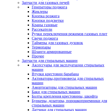
Запчасти для газовых печей
Генераторы поджига
Жиклеры
Кнопка розжига
Кнопки подсветки
Краны газовые
Рассекатели
Ручки переключения режимов газовых плит
Свечи поджига
Таймеры для газовых духовок
Термопары
Шланги армированные
Прочее
Запчасти для стиральных машин
Аксессуары для эксплуатации стиральных
машин
Втулки крестовин барабана
Активаторы,противовесы для стиральных
машин
Амортизаторы для стиральных машин
Баки для стиральных машин
Болты крепления крестовины, шкифта
Бункеры, дозаторы, порошкоприемники для
стиральных машин
Датчики для стиральных машин