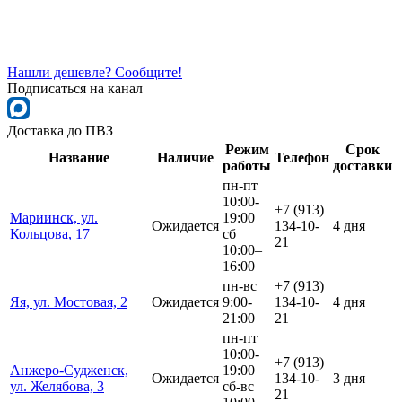
Нашли дешевле? Сообщите!
Подписаться на канал
Доставка до ПВЗ
Режим
Срок
Название
Наличие
Телефон
работы
доставки
пн-пт
10:00-
+7 (913)
Мариинск, ул.
19:00
Ожидается
134-10-
4 дня
Кольцова, 17
сб
21
10:00–
16:00
пн-вс
+7 (913)
Яя, ул. Мостовая, 2
Ожидается
9:00-
134-10-
4 дня
21:00
21
пн-пт
10:00-
+7 (913)
Анжеро-Судженск,
19:00
Ожидается
134-10-
3 дня
ул. Желябова, 3
сб-вс
21