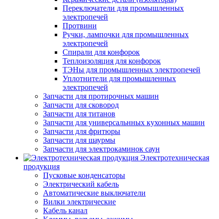
Переключатели для промышленных
электропечей
Протвини
Ручки, лампочки для промышленных
электропечей
Спирали для конфорок
Теплоизоляция для конфорок
ТЭНы для промышленных электропечей
Уплотнители для промышленных
электропечей
Запчасти для протирочных машин
Запчасти для сковород
Запчасти для титанов
Запчасти для универсальнных кухонных машин
Запчасти для фритюры
Запчасти для шаурмы
Запчасти для электрокаминок саун
Электротехническая
продукция
Пусковые конденсаторы
Электрический кабель
Автоматические выключатели
Вилки электрические
Кабель канал