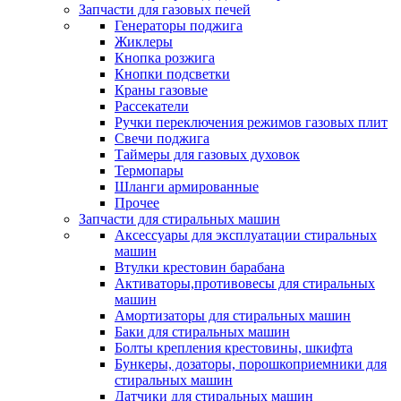
Запчасти для газовых печей
Генераторы поджига
Жиклеры
Кнопка розжига
Кнопки подсветки
Краны газовые
Рассекатели
Ручки переключения режимов газовых плит
Свечи поджига
Таймеры для газовых духовок
Термопары
Шланги армированные
Прочее
Запчасти для стиральных машин
Аксессуары для эксплуатации стиральных
машин
Втулки крестовин барабана
Активаторы,противовесы для стиральных
машин
Амортизаторы для стиральных машин
Баки для стиральных машин
Болты крепления крестовины, шкифта
Бункеры, дозаторы, порошкоприемники для
стиральных машин
Датчики для стиральных машин