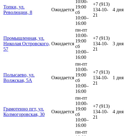
10:00-
+7 (913)
Топки, ул.
19:00
Ожидается
134-10-
4 дня
Революции, 8
сб
21
10:00–
16:00
пн-пт
10:00-
Промышленная, ул.
+7 (913)
19:00
Николая Островского,
Ожидается
134-10-
3 дня
сб
57
21
10:00–
16:00
пн-пт
10:00-
+7 (913)
Полысаево, ул.
19:00
Ожидается
134-10-
1 дня
Волжская, 5А
сб
21
10:00–
16:00
пн-пт
10:00-
+7 (913)
Грамотеино пгт, ул.
19:00
Ожидается
134-10-
4 дня
Колмогоровская, 30
сб
21
10:00–
16:00
пн-пт