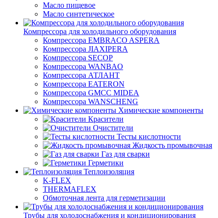
Масло пищевое
Масло синтетическое
Компрессора для холодильного оборудования
Компрессора EMBRACO ASPERA
Компрессора JIAXIPERA
Компрессора SECOP
Компрессора WANBAO
Компрессора АТЛАНТ
Компрессора EATERON
Компрессора GMCC MIDEA
Компрессора WANSCHENG
Химические компоненты
Красители
Очистители
Тесты кислотности
Жидкость промывочная
Газ для сварки
Герметики
Теплоизоляция
K-FLEX
THERMAFLEX
Обмоточная лента для герметизации
Трубы для холодоснабжения и кондиционирования