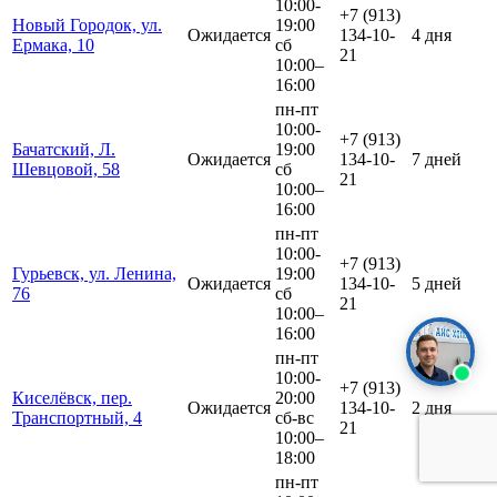
10:00-
+7 (913)
Новый Городок, ул.
19:00
Ожидается
134-10-
4 дня
Ермака, 10
сб
21
10:00–
16:00
пн-пт
10:00-
+7 (913)
Бачатский, Л.
19:00
Ожидается
134-10-
7 дней
Шевцовой, 58
сб
21
10:00–
16:00
пн-пт
10:00-
+7 (913)
Гурьевск, ул. Ленина,
19:00
Ожидается
134-10-
5 дней
76
сб
21
10:00–
16:00
пн-пт
10:00-
+7 (913)
Киселёвск, пер.
20:00
Ожидается
134-10-
2 дня
Транспортный, 4
сб-вс
21
10:00–
18:00
пн-пт