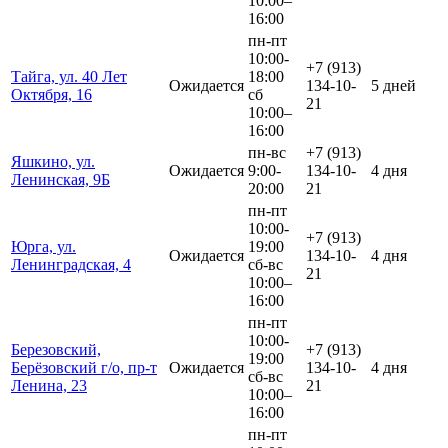
10:00–
16:00
пн-пт
10:00-
+7 (913)
Тайга, ул. 40 Лет
18:00
Ожидается
134-10-
5 дней
Октября, 16
сб
21
10:00–
16:00
пн-вс
+7 (913)
Яшкино, ул.
Ожидается
9:00-
134-10-
4 дня
Ленинская, 9Б
20:00
21
пн-пт
10:00-
+7 (913)
Юрга, ул.
19:00
Ожидается
134-10-
4 дня
Ленинградская, 4
сб-вс
21
10:00–
16:00
пн-пт
10:00-
Березовский,
+7 (913)
19:00
Берёзовский г/о, пр-т
Ожидается
134-10-
4 дня
сб-вс
Ленина, 23
21
10:00–
16:00
пн-пт