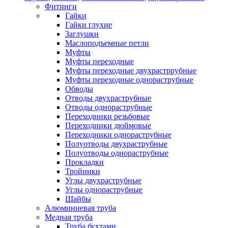
Фитинги
Гайки
Гайки глухие
Заглушки
Маслоподъемные петли
Муфты
Муфты переходные
Муфты переходные двухрастррубные
Муфты переходные однораструбные
Обводы
Отводы двухраструбные
Отводы однораструбные
Переходники резьбовые
Переходники дюймовые
Переходники однораструбные
Полуотводы двухраструбные
Полуотводы однораструбные
Прокладки
Тройники
Углы двухраструбные
Углы однораструбные
Шайбы
Алюминиевая труба
Медная труба
Труба бухтами