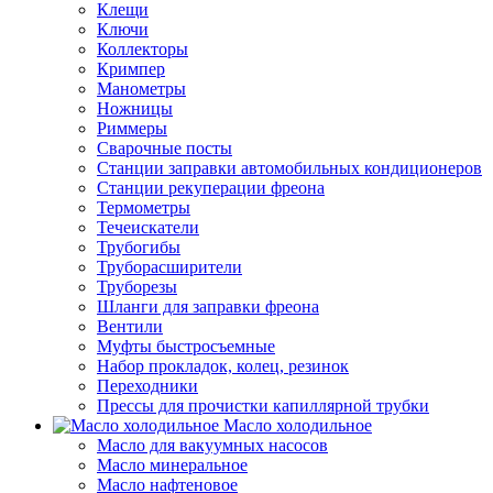
Клещи
Ключи
Коллекторы
Кримпер
Манометры
Ножницы
Риммеры
Сварочные посты
Станции заправки автомобильных кондиционеров
Станции рекуперации фреона
Термометры
Течеискатели
Трубогибы
Труборасширители
Труборезы
Шланги для заправки фреона
Вентили
Муфты быстросъемные
Набор прокладок, колец, резинок
Переходники
Прессы для прочистки капиллярной трубки
Масло холодильное
Масло для вакуумных насосов
Масло минеральное
Масло нафтеновое