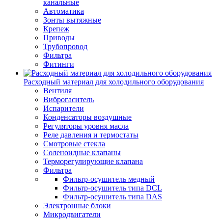
канальные
Автоматика
Зонты вытяжные
Крепеж
Приводы
Трубопровод
Фильтра
Фитинги
Расходный материал для холодильного оборудования
Вентиля
Виброгаситель
Испарители
Конденсаторы воздушные
Регуляторы уровня масла
Реле давления и термостаты
Смотровые стекла
Соленоидные клапаны
Терморегулирующие клапана
Фильтра
Фильтр-осушитель медный
Фильтр-осушитель типа DCL
Фильтр-осушитель типа DAS
Электронные блоки
Микродвигатели