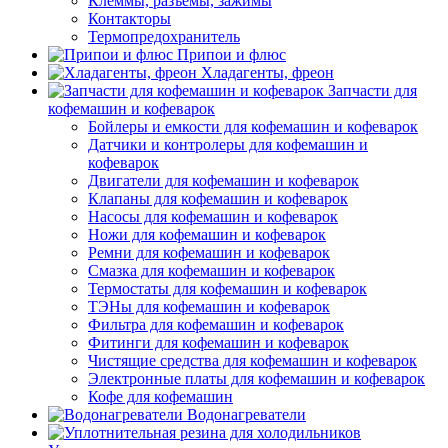
Клеммы, разъемы, зажимы
Контакторы
Термопредохранитель
Припои и флюс
Хладагенты, фреон
Запчасти для
кофемашин и кофеварок
Бойлеры и емкости для кофемашин и кофеварок
Датчики и контролеры для кофемашин и
кофеварок
Двигатели для кофемашин и кофеварок
Клапаны для кофемашин и кофеварок
Насосы для кофемашин и кофеварок
Ножи для кофемашин и кофеварок
Ремни для кофемашин и кофеварок
Смазка для кофемашин и кофеварок
Термостаты для кофемашин и кофеварок
ТЭНы для кофемашин и кофеварок
Фильтра для кофемашин и кофеварок
Фитинги для кофемашин и кофеварок
Чистящие средства для кофемашин и кофеварок
Электронные платы для кофемашин и кофеварок
Кофе для кофемашин
Водонагреватели