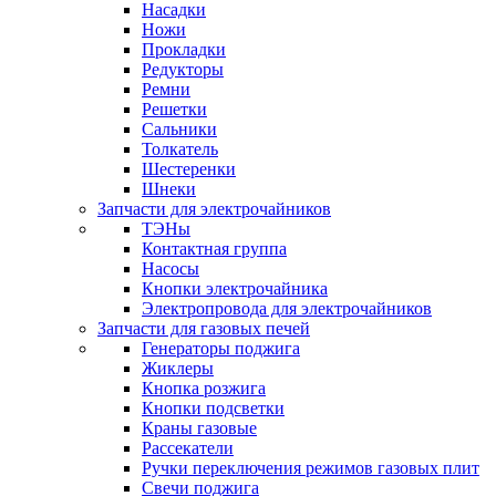
Насадки
Ножи
Прокладки
Редукторы
Ремни
Решетки
Сальники
Толкатель
Шестеренки
Шнеки
Запчасти для электрочайников
ТЭНы
Контактная группа
Насосы
Кнопки электрочайника
Электропровода для электрочайников
Запчасти для газовых печей
Генераторы поджига
Жиклеры
Кнопка розжига
Кнопки подсветки
Краны газовые
Рассекатели
Ручки переключения режимов газовых плит
Свечи поджига