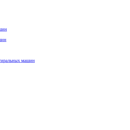
ашин
шин
стиральных машин