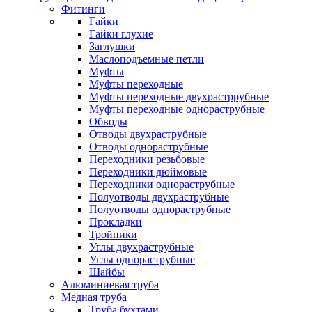
Фитинги
Гайки
Гайки глухие
Заглушки
Маслоподъемные петли
Муфты
Муфты переходные
Муфты переходные двухрастррубные
Муфты переходные однораструбные
Обводы
Отводы двухраструбные
Отводы однораструбные
Переходники резьбовые
Переходники дюймовые
Переходники однораструбные
Полуотводы двухраструбные
Полуотводы однораструбные
Прокладки
Тройники
Углы двухраструбные
Углы однораструбные
Шайбы
Алюминиевая труба
Медная труба
Труба бухтами