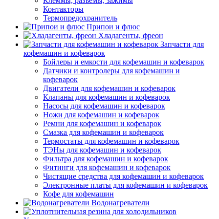
Клеммы, разъемы, зажимы
Контакторы
Термопредохранитель
Припои и флюс
Хладагенты, фреон
Запчасти для
кофемашин и кофеварок
Бойлеры и емкости для кофемашин и кофеварок
Датчики и контролеры для кофемашин и
кофеварок
Двигатели для кофемашин и кофеварок
Клапаны для кофемашин и кофеварок
Насосы для кофемашин и кофеварок
Ножи для кофемашин и кофеварок
Ремни для кофемашин и кофеварок
Смазка для кофемашин и кофеварок
Термостаты для кофемашин и кофеварок
ТЭНы для кофемашин и кофеварок
Фильтра для кофемашин и кофеварок
Фитинги для кофемашин и кофеварок
Чистящие средства для кофемашин и кофеварок
Электронные платы для кофемашин и кофеварок
Кофе для кофемашин
Водонагреватели