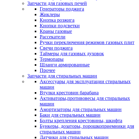
Запчасти для газовых печей
Генераторы поджига
Жиклеры
Кнопка розжига
Кнопки подсветки
Краны газовые
Рассекатели
Ручки переключения режимов газовых плит
Свечи поджига
Таймеры для газовых духовок
Термопары
Шланги армированные
Прочее
Запчасти для стиральных машин
Аксессуары для эксплуатации стиральных
машин
Втулки крестовин барабана
Активаторы,противовесы для стиральных
машин
Амортизаторы для стиральных машин
Баки для стиральных машин
Болты крепления крестовины, шкифта
Бункеры, дозаторы, порошкоприемники для
стиральных машин
Датчики для стиральных машин