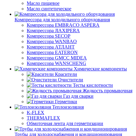
Масло пищевое
Масло синтетическое
Компрессора для холодильного оборудования
Компрессора EMBRACO ASPERA
Компрессора JIAXIPERA
Компрессора SECOP
Компрессора WANBAO
Компрессора АТЛАНТ
Компрессора EATERON
Компрессора GMCC MIDEA
Компрессора WANSCHENG
Химические компоненты
Красители
Очистители
Тесты кислотности
Жидкость промывочная
Газ для сварки
Герметики
Теплоизоляция
K-FLEX
THERMAFLEX
Обмоточная лента для герметизации
Трубы для холодоснабжения и кондиционирования