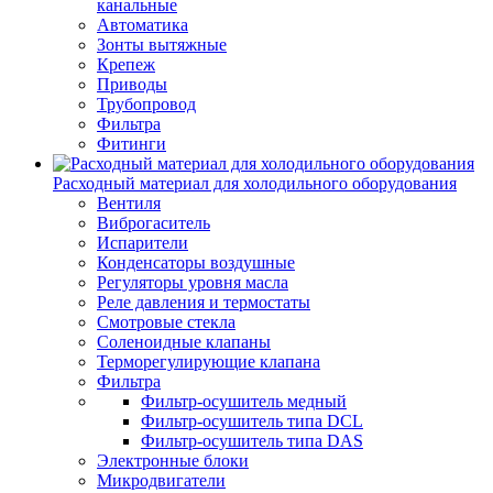
канальные
Автоматика
Зонты вытяжные
Крепеж
Приводы
Трубопровод
Фильтра
Фитинги
Расходный материал для холодильного оборудования
Вентиля
Виброгаситель
Испарители
Конденсаторы воздушные
Регуляторы уровня масла
Реле давления и термостаты
Смотровые стекла
Соленоидные клапаны
Терморегулирующие клапана
Фильтра
Фильтр-осушитель медный
Фильтр-осушитель типа DCL
Фильтр-осушитель типа DAS
Электронные блоки
Микродвигатели