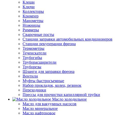
Клещи
Ключи
Коллекторы
Кримпер
Манометры
Ножницы
Риммеры
Сварочные посты
Станции заправки автомобильных кондиционеров
Станции рекуперации фреона
Термометры
Течеискатели
Трубогибы
Труборасширители
Труборезы
Шланги для заправки фреона
Вентили
Муфты быстросъемные
Набор прокладок, колец, резинок
Переходники
Прессы для прочистки капиллярной трубки
Масло холодильное
Масло для вакуумных насосов
Масло минеральное
Масло нафтеновое