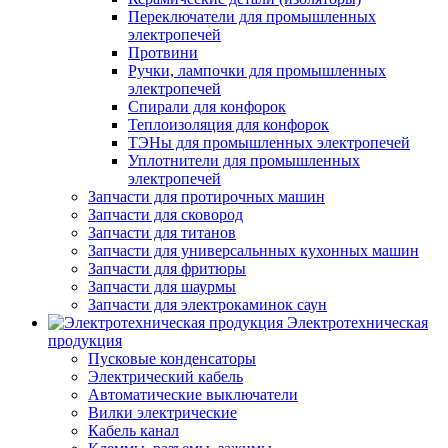
Переключатели для промышленных
электропечей
Протвини
Ручки, лампочки для промышленных
электропечей
Спирали для конфорок
Теплоизоляция для конфорок
ТЭНы для промышленных электропечей
Уплотнители для промышленных
электропечей
Запчасти для протирочных машин
Запчасти для сковород
Запчасти для титанов
Запчасти для универсальнных кухонных машин
Запчасти для фритюры
Запчасти для шаурмы
Запчасти для электрокаминок саун
Электротехническая
продукция
Пусковые конденсаторы
Электрический кабель
Автоматические выключатели
Вилки электрические
Кабель канал