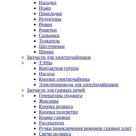
Насадки
Ножи
Прокладки
Редукторы
Ремни
Решетки
Сальники
Толкатель
Шестеренки
Шнеки
Запчасти для электрочайников
ТЭНы
Контактная группа
Насосы
Кнопки электрочайника
Электропровода для электрочайников
Запчасти для газовых печей
Генераторы поджига
Жиклеры
Кнопка розжига
Кнопки подсветки
Краны газовые
Рассекатели
Ручки переключения режимов газовых плит
Свечи поджига