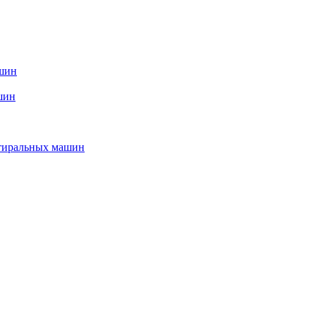
ашин
шин
стиральных машин