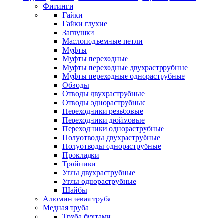
Фитинги
Гайки
Гайки глухие
Заглушки
Маслоподъемные петли
Муфты
Муфты переходные
Муфты переходные двухрастррубные
Муфты переходные однораструбные
Обводы
Отводы двухраструбные
Отводы однораструбные
Переходники резьбовые
Переходники дюймовые
Переходники однораструбные
Полуотводы двухраструбные
Полуотводы однораструбные
Прокладки
Тройники
Углы двухраструбные
Углы однораструбные
Шайбы
Алюминиевая труба
Медная труба
Труба бухтами