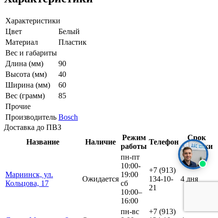
Характеристики
Цвет
Белый
Материал
Пластик
Вес и габариты
Длина (мм)
90
Высота (мм)
40
Ширина (мм)
60
Вес (грамм)
85
Прочие
Производитель
Bosch
Доставка до ПВЗ
Режим
Срок
Название
Наличие
Телефон
работы
доставки
пн-пт
10:00-
+7 (913)
Мариинск, ул.
19:00
Ожидается
134-10-
4 дня
Кольцова, 17
сб
21
10:00–
16:00
пн-вс
+7 (913)