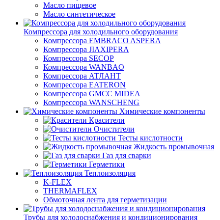
Масло пищевое
Масло синтетическое
Компрессора для холодильного оборудования
Компрессора EMBRACO ASPERA
Компрессора JIAXIPERA
Компрессора SECOP
Компрессора WANBAO
Компрессора АТЛАНТ
Компрессора EATERON
Компрессора GMCC MIDEA
Компрессора WANSCHENG
Химические компоненты
Красители
Очистители
Тесты кислотности
Жидкость промывочная
Газ для сварки
Герметики
Теплоизоляция
K-FLEX
THERMAFLEX
Обмоточная лента для герметизации
Трубы для холодоснабжения и кондиционирования