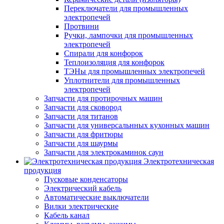
Переключатели для промышленных
электропечей
Протвини
Ручки, лампочки для промышленных
электропечей
Спирали для конфорок
Теплоизоляция для конфорок
ТЭНы для промышленных электропечей
Уплотнители для промышленных
электропечей
Запчасти для протирочных машин
Запчасти для сковород
Запчасти для титанов
Запчасти для универсальнных кухонных машин
Запчасти для фритюры
Запчасти для шаурмы
Запчасти для электрокаминок саун
Электротехническая
продукция
Пусковые конденсаторы
Электрический кабель
Автоматические выключатели
Вилки электрические
Кабель канал