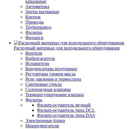
канальные
Автоматика
Зонты вытяжные
Крепеж
Приводы
Трубопровод
Фильтра
Фитинги
Расходный материал для холодильного оборудования
Вентиля
Виброгаситель
Испарители
Конденсаторы воздушные
Регуляторы уровня масла
Реле давления и термостаты
Смотровые стекла
Соленоидные клапаны
Терморегулирующие клапана
Фильтра
Фильтр-осушитель медный
Фильтр-осушитель типа DCL
Фильтр-осушитель типа DAS
Электронные блоки
Микродвигатели