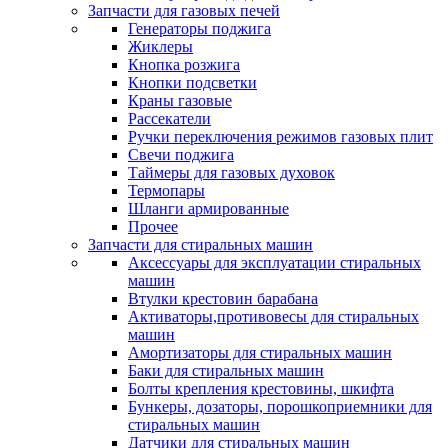
Запчасти для газовых печей
Генераторы поджига
Жиклеры
Кнопка розжига
Кнопки подсветки
Краны газовые
Рассекатели
Ручки переключения режимов газовых плит
Свечи поджига
Таймеры для газовых духовок
Термопары
Шланги армированные
Прочее
Запчасти для стиральных машин
Аксессуары для эксплуатации стиральных
машин
Втулки крестовин барабана
Активаторы,противовесы для стиральных
машин
Амортизаторы для стиральных машин
Баки для стиральных машин
Болты крепления крестовины, шкифта
Бункеры, дозаторы, порошкоприемники для
стиральных машин
Датчики для стиральных машин