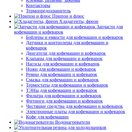
Клеммы, разъемы, зажимы
Контакторы
Термопредохранитель
Припои и флюс
Хладагенты, фреон
Запчасти для
кофемашин и кофеварок
Бойлеры и емкости для кофемашин и кофеварок
Датчики и контролеры для кофемашин и
кофеварок
Двигатели для кофемашин и кофеварок
Клапаны для кофемашин и кофеварок
Насосы для кофемашин и кофеварок
Ножи для кофемашин и кофеварок
Ремни для кофемашин и кофеварок
Смазка для кофемашин и кофеварок
Термостаты для кофемашин и кофеварок
ТЭНы для кофемашин и кофеварок
Фильтра для кофемашин и кофеварок
Фитинги для кофемашин и кофеварок
Чистящие средства для кофемашин и кофеварок
Электронные платы для кофемашин и кофеварок
Кофе для кофемашин
Водонагреватели