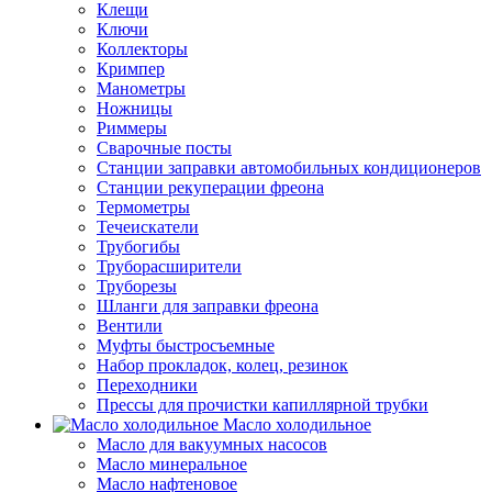
Клещи
Ключи
Коллекторы
Кримпер
Манометры
Ножницы
Риммеры
Сварочные посты
Станции заправки автомобильных кондиционеров
Станции рекуперации фреона
Термометры
Течеискатели
Трубогибы
Труборасширители
Труборезы
Шланги для заправки фреона
Вентили
Муфты быстросъемные
Набор прокладок, колец, резинок
Переходники
Прессы для прочистки капиллярной трубки
Масло холодильное
Масло для вакуумных насосов
Масло минеральное
Масло нафтеновое