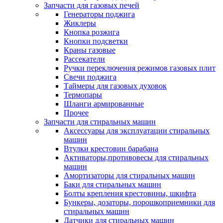
Запчасти для газовых печей
Генераторы поджига
Жиклеры
Кнопка розжига
Кнопки подсветки
Краны газовые
Рассекатели
Ручки переключения режимов газовых плит
Свечи поджига
Таймеры для газовых духовок
Термопары
Шланги армированные
Прочее
Запчасти для стиральных машин
Аксессуары для эксплуатации стиральных
машин
Втулки крестовин барабана
Активаторы,противовесы для стиральных
машин
Амортизаторы для стиральных машин
Баки для стиральных машин
Болты крепления крестовины, шкифта
Бункеры, дозаторы, порошкоприемники для
стиральных машин
Датчики для стиральных машин