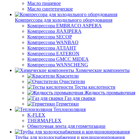
Масло пищевое
Масло синтетическое
Компрессора для холодильного оборудования
Компрессора EMBRACO ASPERA
Компрессора JIAXIPERA
Компрессора SECOP
Компрессора WANBAO
Компрессора АТЛАНТ
Компрессора EATERON
Компрессора GMCC MIDEA
Компрессора WANSCHENG
Химические компоненты
Красители
Очистители
Тесты кислотности
Жидкость промывочная
Газ для сварки
Герметики
Теплоизоляция
K-FLEX
THERMAFLEX
Обмоточная лента для герметизации
Трубы для холодоснабжения и кондиционирования