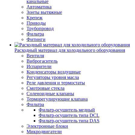
канальные
Автоматика
Зонты вытяжные
Крепеж
Приводы
Трубопровод
Фильтра
Фитинги
Расходный материал для холодильного оборудования
Вентиля
Виброгаситель
Испарители
Конденсаторы воздушные
Регуляторы уровня масла
Реле давления и термостаты
Смотровые стекла
Соленоидные клапаны
Терморегулирующие клапана
Фильтра
Фильтр-осушитель медный
Фильтр-осушитель типа DCL
Фильтр-осушитель типа DAS
Электронные блоки
Микродвигатели