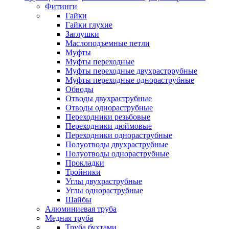
Фитинги
Гайки
Гайки глухие
Заглушки
Маслоподъемные петли
Муфты
Муфты переходные
Муфты переходные двухрастррубные
Муфты переходные однораструбные
Обводы
Отводы двухраструбные
Отводы однораструбные
Переходники резьбовые
Переходники дюймовые
Переходники однораструбные
Полуотводы двухраструбные
Полуотводы однораструбные
Прокладки
Тройники
Углы двухраструбные
Углы однораструбные
Шайбы
Алюминиевая труба
Медная труба
Труба бухтами