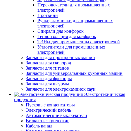
Переключатели для промышленных
электропечей
Протвини
Ручки, лампочки для промышленных
электропечей
Спирали для конфорок
Теплоизоляция для конфорок
ТЭНы для промышленных электропечей
Уплотнители для промышленных
электропечей
Запчасти для протирочных машин
Запчасти для сковород
Запчасти для титанов
Запчасти для универсальнных кухонных машин
Запчасти для фритюры
Запчасти для шаурмы
Запчасти для электрокаминок саун
Электротехническая
продукция
Пусковые конденсаторы
Электрический кабель
Автоматические выключатели
Вилки электрические
Кабель канал