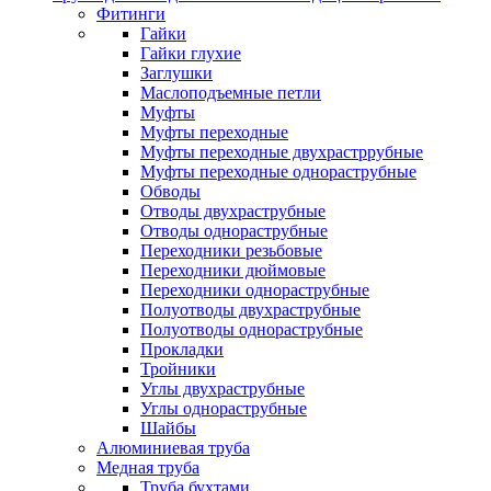
Фитинги
Гайки
Гайки глухие
Заглушки
Маслоподъемные петли
Муфты
Муфты переходные
Муфты переходные двухрастррубные
Муфты переходные однораструбные
Обводы
Отводы двухраструбные
Отводы однораструбные
Переходники резьбовые
Переходники дюймовые
Переходники однораструбные
Полуотводы двухраструбные
Полуотводы однораструбные
Прокладки
Тройники
Углы двухраструбные
Углы однораструбные
Шайбы
Алюминиевая труба
Медная труба
Труба бухтами