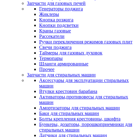
Запчасти для газовых печей
Генераторы поджига
Жиклеры
Кнопка розжига
Кнопки подсветки
Краны газовые
Рассекатели
Ручки переключения режимов газовых плит
Свечи поджига
Таймеры для газовых духовок
Термопары
Шланги армированные
Прочее
Запчасти для стиральных машин
Аксессуары для эксплуатации стиральных
машин
Втулки крестовин барабана
Активаторы,противовесы для стиральных
машин
Амортизаторы для стиральных машин
Баки для стиральных машин
Болты крепления крестовины, шкифта
Бункеры, дозаторы, порошкоприемники для
стиральных машин
Датчики для стиральных машин