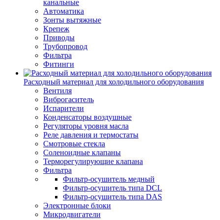
канальные
Автоматика
Зонты вытяжные
Крепеж
Приводы
Трубопровод
Фильтра
Фитинги
Расходный материал для холодильного оборудования
Вентиля
Виброгаситель
Испарители
Конденсаторы воздушные
Регуляторы уровня масла
Реле давления и термостаты
Смотровые стекла
Соленоидные клапаны
Терморегулирующие клапана
Фильтра
Фильтр-осушитель медный
Фильтр-осушитель типа DCL
Фильтр-осушитель типа DAS
Электронные блоки
Микродвигатели