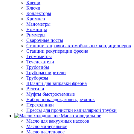
Клещи
Ключи
Коллекторы
Кримпер
Манометры
Ножницы
Риммеры
Сварочные посты
Станции заправки автомобильных кондиционеров
Станции рекуперации фреона
Термометры
Течеискатели
Трубогибы
Труборасширители
Труборезы
Шланги для заправки фреона
Вентили
Муфты быстросъемные
Набор прокладок, колец, резинок
Переходники
Прессы для прочистки капиллярной трубки
Масло холодильное
Масло для вакуумных насосов
Масло минеральное
Масло нафтеновое