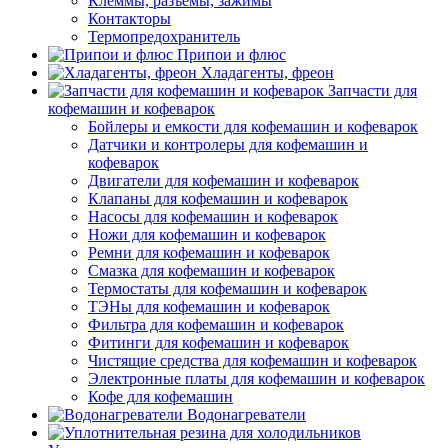
Клеммы, разъемы, зажимы
Контакторы
Термопредохранитель
Припои и флюс
Хладагенты, фреон
Запчасти для
кофемашин и кофеварок
Бойлеры и емкости для кофемашин и кофеварок
Датчики и контролеры для кофемашин и
кофеварок
Двигатели для кофемашин и кофеварок
Клапаны для кофемашин и кофеварок
Насосы для кофемашин и кофеварок
Ножи для кофемашин и кофеварок
Ремни для кофемашин и кофеварок
Смазка для кофемашин и кофеварок
Термостаты для кофемашин и кофеварок
ТЭНы для кофемашин и кофеварок
Фильтра для кофемашин и кофеварок
Фитинги для кофемашин и кофеварок
Чистящие средства для кофемашин и кофеварок
Электронные платы для кофемашин и кофеварок
Кофе для кофемашин
Водонагреватели