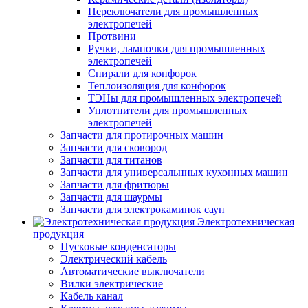
Переключатели для промышленных
электропечей
Протвини
Ручки, лампочки для промышленных
электропечей
Спирали для конфорок
Теплоизоляция для конфорок
ТЭНы для промышленных электропечей
Уплотнители для промышленных
электропечей
Запчасти для протирочных машин
Запчасти для сковород
Запчасти для титанов
Запчасти для универсальнных кухонных машин
Запчасти для фритюры
Запчасти для шаурмы
Запчасти для электрокаминок саун
Электротехническая
продукция
Пусковые конденсаторы
Электрический кабель
Автоматические выключатели
Вилки электрические
Кабель канал