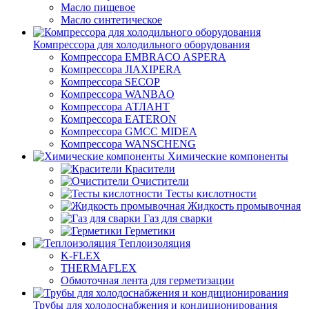
Масло пищевое
Масло синтетическое
Компрессора для холодильного оборудования
Компрессора EMBRACO ASPERA
Компрессора JIAXIPERA
Компрессора SECOP
Компрессора WANBAO
Компрессора АТЛАНТ
Компрессора EATERON
Компрессора GMCC MIDEA
Компрессора WANSCHENG
Химические компоненты
Красители
Очистители
Тесты кислотности
Жидкость промывочная
Газ для сварки
Герметики
Теплоизоляция
K-FLEX
THERMAFLEX
Обмоточная лента для герметизации
Трубы для холодоснабжения и кондиционирования