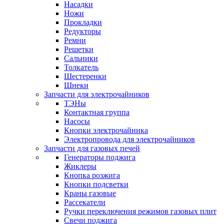
Насадки
Ножи
Прокладки
Редукторы
Ремни
Решетки
Сальники
Толкатель
Шестеренки
Шнеки
Запчасти для электрочайников
ТЭНы
Контактная группа
Насосы
Кнопки электрочайника
Электропровода для электрочайников
Запчасти для газовых печей
Генераторы поджига
Жиклеры
Кнопка розжига
Кнопки подсветки
Краны газовые
Рассекатели
Ручки переключения режимов газовых плит
Свечи поджига