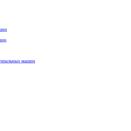
ашин
шин
стиральных машин