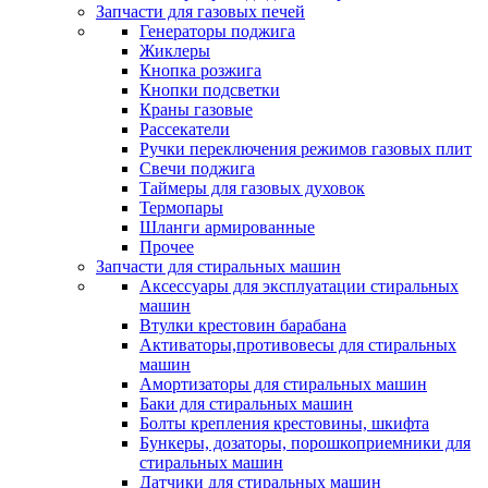
Запчасти для газовых печей
Генераторы поджига
Жиклеры
Кнопка розжига
Кнопки подсветки
Краны газовые
Рассекатели
Ручки переключения режимов газовых плит
Свечи поджига
Таймеры для газовых духовок
Термопары
Шланги армированные
Прочее
Запчасти для стиральных машин
Аксессуары для эксплуатации стиральных
машин
Втулки крестовин барабана
Активаторы,противовесы для стиральных
машин
Амортизаторы для стиральных машин
Баки для стиральных машин
Болты крепления крестовины, шкифта
Бункеры, дозаторы, порошкоприемники для
стиральных машин
Датчики для стиральных машин