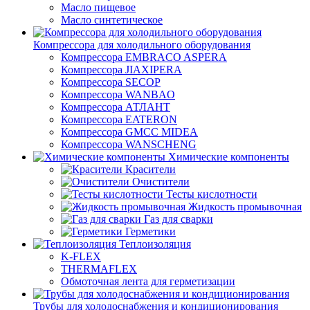
Масло пищевое
Масло синтетическое
Компрессора для холодильного оборудования
Компрессора EMBRACO ASPERA
Компрессора JIAXIPERA
Компрессора SECOP
Компрессора WANBAO
Компрессора АТЛАНТ
Компрессора EATERON
Компрессора GMCC MIDEA
Компрессора WANSCHENG
Химические компоненты
Красители
Очистители
Тесты кислотности
Жидкость промывочная
Газ для сварки
Герметики
Теплоизоляция
K-FLEX
THERMAFLEX
Обмоточная лента для герметизации
Трубы для холодоснабжения и кондиционирования