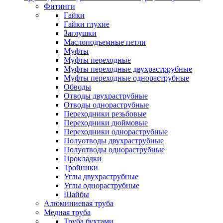
Фитинги
Гайки
Гайки глухие
Заглушки
Маслоподъемные петли
Муфты
Муфты переходные
Муфты переходные двухрастррубные
Муфты переходные однораструбные
Обводы
Отводы двухраструбные
Отводы однораструбные
Переходники резьбовые
Переходники дюймовые
Переходники однораструбные
Полуотводы двухраструбные
Полуотводы однораструбные
Прокладки
Тройники
Углы двухраструбные
Углы однораструбные
Шайбы
Алюминиевая труба
Медная труба
Труба бухтами