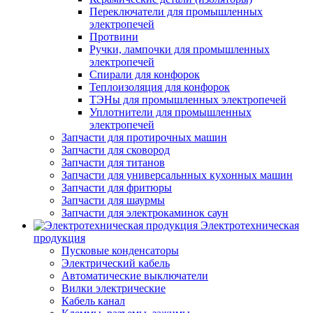
Переключатели для промышленных
электропечей
Протвини
Ручки, лампочки для промышленных
электропечей
Спирали для конфорок
Теплоизоляция для конфорок
ТЭНы для промышленных электропечей
Уплотнители для промышленных
электропечей
Запчасти для протирочных машин
Запчасти для сковород
Запчасти для титанов
Запчасти для универсальнных кухонных машин
Запчасти для фритюры
Запчасти для шаурмы
Запчасти для электрокаминок саун
Электротехническая
продукция
Пусковые конденсаторы
Электрический кабель
Автоматические выключатели
Вилки электрические
Кабель канал