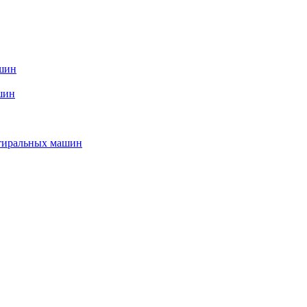
ашин
шин
стиральных машин