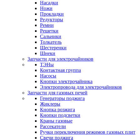
Насадки
Ножи
Прокладки
Редукторы
Ремни
Решетки
Сальники
Толкатель
Шестеренки
Шнеки
Запчасти для электрочайников
ТЭНы
Контактная группа
Насосы
Кнопки электрочайника
Электропровода для электрочайников
Запчасти для газовых печей
Генераторы поджига
Жиклеры
Кнопка розжига
Кнопки подсветки
Краны газовые
Рассекатели
Ручки переключения режимов газовых плит
Свечи поджига