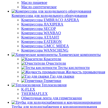
Масло пищевое
Масло синтетическое
Компрессора для холодильного оборудования
Компрессора EMBRACO ASPERA
Компрессора JIAXIPERA
Компрессора SECOP
Компрессора WANBAO
Компрессора АТЛАНТ
Компрессора EATERON
Компрессора GMCC MIDEA
Компрессора WANSCHENG
Химические компоненты
Красители
Очистители
Тесты кислотности
Жидкость промывочная
Газ для сварки
Герметики
Теплоизоляция
K-FLEX
THERMAFLEX
Обмоточная лента для герметизации
Трубы для холодоснабжения и кондиционирования