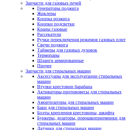
Запчасти для газовых печей
Генераторы поджига
Жиклеры
Кнопка розжига
Кнопки подсветки
Краны газовые
Рассекатели
Ручки переключения режимов газовых плит
Свечи поджига
Таймеры для газовых духовок
Термопары
Шланги армированные
Прочее
Запчасти для стиральных машин
Аксессуары для эксплуатации стиральных
машин
Втулки крестовин барабана
Активаторы,противовесы для стиральных
машин
Амортизаторы для стиральных машин
Баки для стиральных машин
Болты крепления крестовины, шкифта
Бункеры, дозаторы, порошкоприемники для
стиральных машин
Датчики для стиральных машин