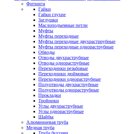
Фитинги
Гайки
Гайки глухие
Заглушки
Маслоподъемные петли
Муфты
Муфты переходные
Муфты переходные двухрастррубные
Муфты переходные однораструбные
Обводы
Отводы двухраструбные
Отводы однораструбные
Переходники резьбовые
Переходники дюймовые
Переходники однораструбные
Полуотводы двухраструбные
Полуотводы однораструбные
Прокладки
Тройники
Углы двухраструбные
Углы однораструбные
Шайбы
Алюминиевая труба
Медная труба
Труба бухтами