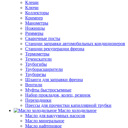
Клещи
Ключи
Коллекторы
Кримпер
Манометры
Ножницы
Риммеры
Сварочные посты
Станции заправки автомобильных кондиционеров
Станции рекуперации фреона
Термометры
Течеискатели
Трубогибы
Труборасширители
Труборезы
Шланги для заправки фреона
Вентили
Муфты быстросъемные
Набор прокладок, колец, резинок
Переходники
Прессы для прочистки капиллярной трубки
Масло холодильное
Масло для вакуумных насосов
Масло минеральное
Масло нафтеновое