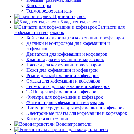
Клеммы, разъемы, зажимы
Контакторы
Термопредохранитель
Припои и флюс
Хладагенты, фреон
Запчасти для
кофемашин и кофеварок
Бойлеры и емкости для кофемашин и кофеварок
Датчики и контролеры для кофемашин и
кофеварок
Двигатели для кофемашин и кофеварок
Клапаны для кофемашин и кофеварок
Насосы для кофемашин и кофеварок
Ножи для кофемашин и кофеварок
Ремни для кофемашин и кофеварок
Смазка для кофемашин и кофеварок
Термостаты для кофемашин и кофеварок
ТЭНы для кофемашин и кофеварок
Фильтра для кофемашин и кофеварок
Фитинги для кофемашин и кофеварок
Чистящие средства для кофемашин и кофеварок
Электронные платы для кофемашин и кофеварок
Кофе для кофемашин
Водонагреватели