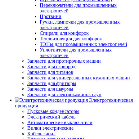
Переключатели для промышленных
электропечей
Протвини
Ручки, лампочки для промышленных
электропечей
Спирали для конфорок
Теплоизоляция для конфорок
ТЭНы для промышленных электропечей
Уплотнители для промышленных
электропечей
Запчасти для протирочных машин
Запчасти для сковород
Запчасти для титанов
Запчасти для универсальнных кухонных машин
Запчасти для фритюры
Запчасти для шаурмы
Запчасти для электрокаминок саун
Электротехническая
продукция
Пусковые конденсаторы
Электрический кабель
Автоматические выключатели
Вилки электрические
Кабель канал