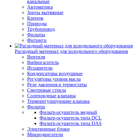
канальные
Автоматика
Зонты вытяжные
Крепеж
Приводы
Трубопровод
Фильтра
Фитинги
Расходный материал для холодильного оборудования
Вентиля
Виброгаситель
Испарители
Конденсаторы воздушные
Регуляторы уровня масла
Реле давления и термостаты
Смотровые стекла
Соленоидные клапаны
Терморегулирующие клапана
Фильтра
Фильтр-осушитель медный
Фильтр-осушитель типа DCL
Фильтр-осушитель типа DAS
Электронные блоки
Микродвигатели