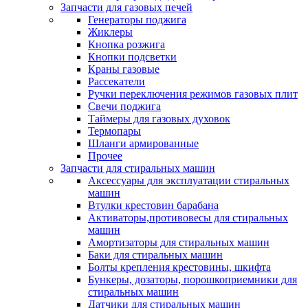
Запчасти для газовых печей
Генераторы поджига
Жиклеры
Кнопка розжига
Кнопки подсветки
Краны газовые
Рассекатели
Ручки переключения режимов газовых плит
Свечи поджига
Таймеры для газовых духовок
Термопары
Шланги армированные
Прочее
Запчасти для стиральных машин
Аксессуары для эксплуатации стиральных
машин
Втулки крестовин барабана
Активаторы,противовесы для стиральных
машин
Амортизаторы для стиральных машин
Баки для стиральных машин
Болты крепления крестовины, шкифта
Бункеры, дозаторы, порошкоприемники для
стиральных машин
Датчики для стиральных машин