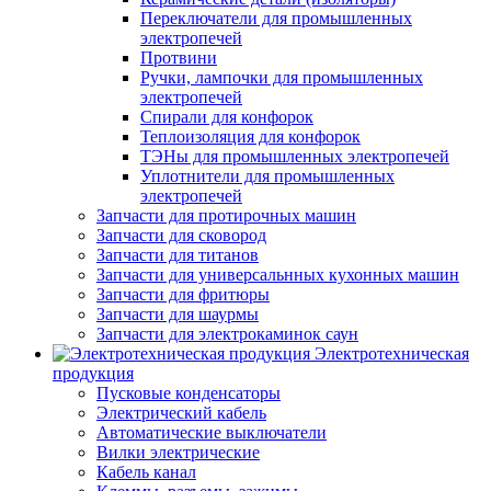
Переключатели для промышленных
электропечей
Протвини
Ручки, лампочки для промышленных
электропечей
Спирали для конфорок
Теплоизоляция для конфорок
ТЭНы для промышленных электропечей
Уплотнители для промышленных
электропечей
Запчасти для протирочных машин
Запчасти для сковород
Запчасти для титанов
Запчасти для универсальнных кухонных машин
Запчасти для фритюры
Запчасти для шаурмы
Запчасти для электрокаминок саун
Электротехническая
продукция
Пусковые конденсаторы
Электрический кабель
Автоматические выключатели
Вилки электрические
Кабель канал