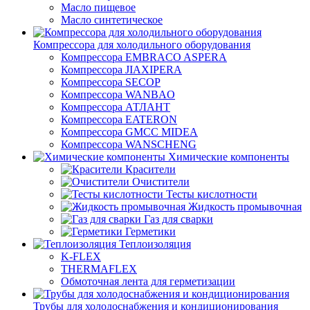
Масло пищевое
Масло синтетическое
Компрессора для холодильного оборудования
Компрессора EMBRACO ASPERA
Компрессора JIAXIPERA
Компрессора SECOP
Компрессора WANBAO
Компрессора АТЛАНТ
Компрессора EATERON
Компрессора GMCC MIDEA
Компрессора WANSCHENG
Химические компоненты
Красители
Очистители
Тесты кислотности
Жидкость промывочная
Газ для сварки
Герметики
Теплоизоляция
K-FLEX
THERMAFLEX
Обмоточная лента для герметизации
Трубы для холодоснабжения и кондиционирования