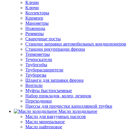
Клещи
Ключи
Коллекторы
Кримпер
Манометры
Ножницы
Риммеры
Сварочные посты
Станции заправки автомобильных кондиционеров
Станции рекуперации фреона
Термометры
Течеискатели
Трубогибы
Труборасширители
Труборезы
Шланги для заправки фреона
Вентили
Муфты быстросъемные
Набор прокладок, колец, резинок
Переходники
Прессы для прочистки капиллярной трубки
Масло холодильное
Масло для вакуумных насосов
Масло минеральное
Масло нафтеновое