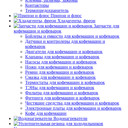
Клеммы, разъемы, зажимы
Контакторы
Термопредохранитель
Припои и флюс
Хладагенты, фреон
Запчасти для
кофемашин и кофеварок
Бойлеры и емкости для кофемашин и кофеварок
Датчики и контролеры для кофемашин и
кофеварок
Двигатели для кофемашин и кофеварок
Клапаны для кофемашин и кофеварок
Насосы для кофемашин и кофеварок
Ножи для кофемашин и кофеварок
Ремни для кофемашин и кофеварок
Смазка для кофемашин и кофеварок
Термостаты для кофемашин и кофеварок
ТЭНы для кофемашин и кофеварок
Фильтра для кофемашин и кофеварок
Фитинги для кофемашин и кофеварок
Чистящие средства для кофемашин и кофеварок
Электронные платы для кофемашин и кофеварок
Кофе для кофемашин
Водонагреватели