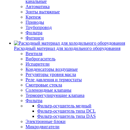
канальные
Автоматика
Зонты вытяжные
Крепеж
Приводы
Трубопровод
Фильтра
Фитинги
Расходный материал для холодильного оборудования
Вентиля
Виброгаситель
Испарители
Конденсаторы воздушные
Регуляторы уровня масла
Реле давления и термостаты
Смотровые стекла
Соленоидные клапаны
Терморегулирующие клапана
Фильтра
Фильтр-осушитель медный
Фильтр-осушитель типа DCL
Фильтр-осушитель типа DAS
Электронные блоки
Микродвигатели