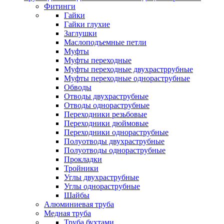
Фитинги
Гайки
Гайки глухие
Заглушки
Маслоподъемные петли
Муфты
Муфты переходные
Муфты переходные двухрастррубные
Муфты переходные однораструбные
Обводы
Отводы двухраструбные
Отводы однораструбные
Переходники резьбовые
Переходники дюймовые
Переходники однораструбные
Полуотводы двухраструбные
Полуотводы однораструбные
Прокладки
Тройники
Углы двухраструбные
Углы однораструбные
Шайбы
Алюминиевая труба
Медная труба
Труба бухтами