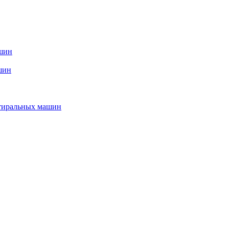
ашин
шин
стиральных машин