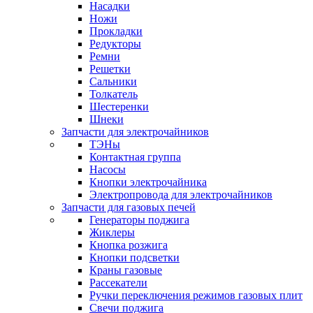
Насадки
Ножи
Прокладки
Редукторы
Ремни
Решетки
Сальники
Толкатель
Шестеренки
Шнеки
Запчасти для электрочайников
ТЭНы
Контактная группа
Насосы
Кнопки электрочайника
Электропровода для электрочайников
Запчасти для газовых печей
Генераторы поджига
Жиклеры
Кнопка розжига
Кнопки подсветки
Краны газовые
Рассекатели
Ручки переключения режимов газовых плит
Свечи поджига