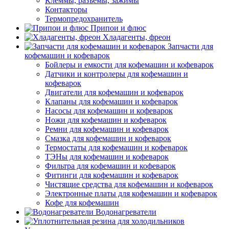
Клеммы, разъемы, зажимы
Контакторы
Термопредохранитель
Припои и флюс
Хладагенты, фреон
Запчасти для
кофемашин и кофеварок
Бойлеры и емкости для кофемашин и кофеварок
Датчики и контролеры для кофемашин и
кофеварок
Двигатели для кофемашин и кофеварок
Клапаны для кофемашин и кофеварок
Насосы для кофемашин и кофеварок
Ножи для кофемашин и кофеварок
Ремни для кофемашин и кофеварок
Смазка для кофемашин и кофеварок
Термостаты для кофемашин и кофеварок
ТЭНы для кофемашин и кофеварок
Фильтра для кофемашин и кофеварок
Фитинги для кофемашин и кофеварок
Чистящие средства для кофемашин и кофеварок
Электронные платы для кофемашин и кофеварок
Кофе для кофемашин
Водонагреватели