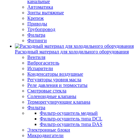
канальные
Автоматика
Зонты вытяжные
Крепеж
Приводы
Трубопровод
Фильтра
Фитинги
Расходный материал для холодильного оборудования
Вентиля
Виброгаситель
Испарители
Конденсаторы воздушные
Регуляторы уровня масла
Реле давления и термостаты
Смотровые стекла
Соленоидные клапаны
Терморегулирующие клапана
Фильтра
Фильтр-осушитель медный
Фильтр-осушитель типа DCL
Фильтр-осушитель типа DAS
Электронные блоки
Микродвигатели