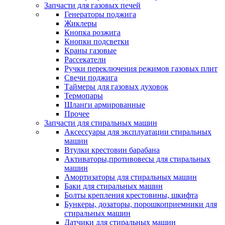
Запчасти для газовых печей
Генераторы поджига
Жиклеры
Кнопка розжига
Кнопки подсветки
Краны газовые
Рассекатели
Ручки переключения режимов газовых плит
Свечи поджига
Таймеры для газовых духовок
Термопары
Шланги армированные
Прочее
Запчасти для стиральных машин
Аксессуары для эксплуатации стиральных
машин
Втулки крестовин барабана
Активаторы,противовесы для стиральных
машин
Амортизаторы для стиральных машин
Баки для стиральных машин
Болты крепления крестовины, шкифта
Бункеры, дозаторы, порошкоприемники для
стиральных машин
Датчики для стиральных машин