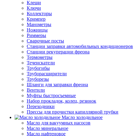
Клещи
Ключи
Коллекторы
Кримпер
Манометры
Ножницы
Риммеры
Сварочные посты
Станции заправки автомобильных кондиционеров
Станции рекуперации фреона
Термометры
Течеискатели
Трубогибы
Труборасширители
Труборезы
Шланги для заправки фреона
Вентили
Муфты быстросъемные
Набор прокладок, колец, резинок
Переходники
Прессы для прочистки капиллярной трубки
Масло холодильное
Масло для вакуумных насосов
Масло минеральное
Масло нафтеновое