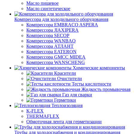
Масло пищевое
Масло синтетическое
Компрессора для холодильного оборудования
Компрессора EMBRACO ASPERA
Компрессора JIAXIPERA
Компрессора SECOP
Компрессора WANBAO
Компрессора АТЛАНТ
Компрессора EATERON
Компрессора GMCC MIDEA
Компрессора WANSCHENG
Химические компоненты
Красители
Очистители
Тесты кислотности
Жидкость промывочная
Газ для сварки
Герметики
Теплоизоляция
K-FLEX
THERMAFLEX
Обмоточная лента для герметизации
Трубы для холодоснабжения и кондиционирования