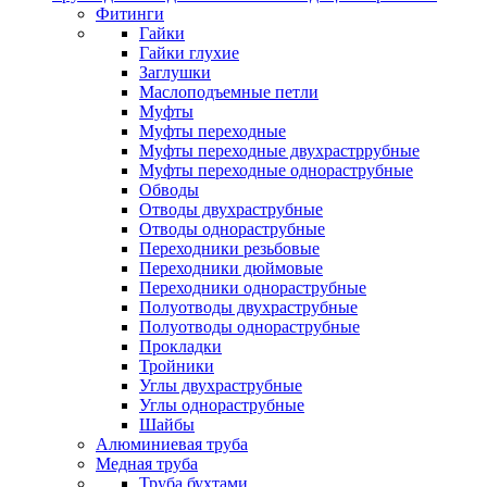
Фитинги
Гайки
Гайки глухие
Заглушки
Маслоподъемные петли
Муфты
Муфты переходные
Муфты переходные двухрастррубные
Муфты переходные однораструбные
Обводы
Отводы двухраструбные
Отводы однораструбные
Переходники резьбовые
Переходники дюймовые
Переходники однораструбные
Полуотводы двухраструбные
Полуотводы однораструбные
Прокладки
Тройники
Углы двухраструбные
Углы однораструбные
Шайбы
Алюминиевая труба
Медная труба
Труба бухтами