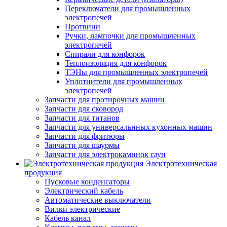
Переключатели для промышленных
электропечей
Протвини
Ручки, лампочки для промышленных
электропечей
Спирали для конфорок
Теплоизоляция для конфорок
ТЭНы для промышленных электропечей
Уплотнители для промышленных
электропечей
Запчасти для протирочных машин
Запчасти для сковород
Запчасти для титанов
Запчасти для универсальнных кухонных машин
Запчасти для фритюры
Запчасти для шаурмы
Запчасти для электрокаминок саун
Электротехническая
продукция
Пусковые конденсаторы
Электрический кабель
Автоматические выключатели
Вилки электрические
Кабель канал