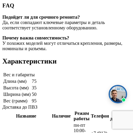
FAQ
Подойдет ли для срочного ремонта?
Да, если совпадают ключевые параметры и деталь
соответствует установленному оборудованию.
Почему важна совместимость?
У похожих моделей могут отличаться крепления, размеры,
номиналы и разъемы.
Характеристики
Вес и габариты
Длина (мм)
75
Высота (мм)
35
Ширина (мм)
50
Вес (грамм)
95
Доставка до ПВЗ
Режим
Срок
Название
Наличие
Телефон
работы
доставки
пн-пт
10:00-