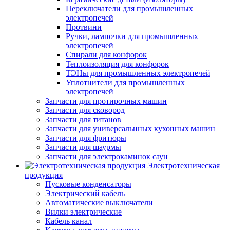
Переключатели для промышленных
электропечей
Протвини
Ручки, лампочки для промышленных
электропечей
Спирали для конфорок
Теплоизоляция для конфорок
ТЭНы для промышленных электропечей
Уплотнители для промышленных
электропечей
Запчасти для протирочных машин
Запчасти для сковород
Запчасти для титанов
Запчасти для универсальнных кухонных машин
Запчасти для фритюры
Запчасти для шаурмы
Запчасти для электрокаминок саун
Электротехническая
продукция
Пусковые конденсаторы
Электрический кабель
Автоматические выключатели
Вилки электрические
Кабель канал