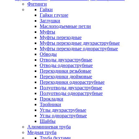
Фитинги
Гайки
Гайки глухие
Заглушки
Маслоподъемные петли
Муфты
Муфты переходные
Муфты переходные двухрастррубные
Муфты переходные однораструбные
Обводы
Отводы двухраструбные
Отводы однораструбные
Переходники резьбовые
Переходники дюймовые
Переходники однораструбные
Полуотводы двухраструбные
Полуотводы однораструбные
Прокладки
Тройники
Углы двухраструбные
Углы однораструбные
Шайбы
Алюминиевая труба
Медная труба
Труба бухтами