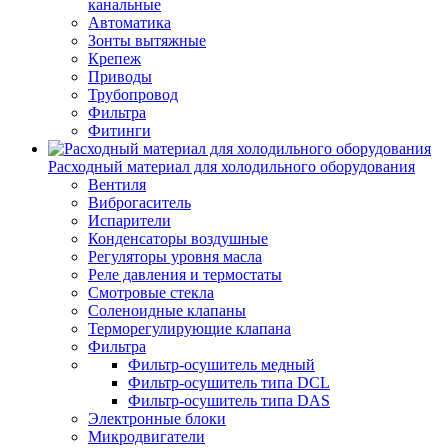
канальные
Автоматика
Зонты вытяжные
Крепеж
Приводы
Трубопровод
Фильтра
Фитинги
Расходный материал для холодильного оборудования
Вентиля
Виброгаситель
Испарители
Конденсаторы воздушные
Регуляторы уровня масла
Реле давления и термостаты
Смотровые стекла
Соленоидные клапаны
Терморегулирующие клапана
Фильтра
Фильтр-осушитель медный
Фильтр-осушитель типа DCL
Фильтр-осушитель типа DAS
Электронные блоки
Микродвигатели