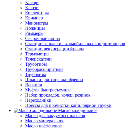
Клещи
Ключи
Коллекторы
Кримпер
Манометры
Ножницы
Риммеры
Сварочные посты
Станции заправки автомобильных кондиционеров
Станции рекуперации фреона
Термометры
Течеискатели
Трубогибы
Труборасширители
Труборезы
Шланги для заправки фреона
Вентили
Муфты быстросъемные
Набор прокладок, колец, резинок
Переходники
Прессы для прочистки капиллярной трубки
Масло холодильное
Масло для вакуумных насосов
Масло минеральное
Масло нафтеновое