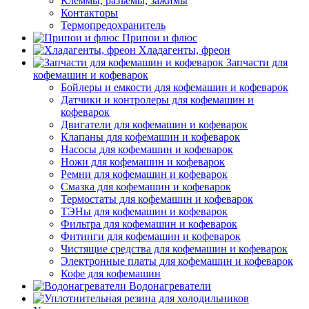
Клеммы, разъемы, зажимы
Контакторы
Термопредохранитель
Припои и флюс
Хладагенты, фреон
Запчасти для
кофемашин и кофеварок
Бойлеры и емкости для кофемашин и кофеварок
Датчики и контролеры для кофемашин и
кофеварок
Двигатели для кофемашин и кофеварок
Клапаны для кофемашин и кофеварок
Насосы для кофемашин и кофеварок
Ножи для кофемашин и кофеварок
Ремни для кофемашин и кофеварок
Смазка для кофемашин и кофеварок
Термостаты для кофемашин и кофеварок
ТЭНы для кофемашин и кофеварок
Фильтра для кофемашин и кофеварок
Фитинги для кофемашин и кофеварок
Чистящие средства для кофемашин и кофеварок
Электронные платы для кофемашин и кофеварок
Кофе для кофемашин
Водонагреватели