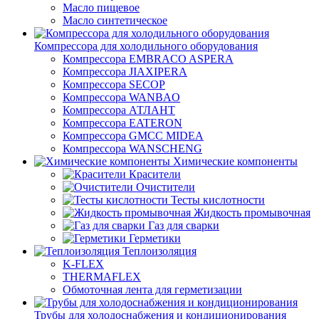
Масло пищевое
Масло синтетическое
Компрессора для холодильного оборудования
Компрессора EMBRACO ASPERA
Компрессора JIAXIPERA
Компрессора SECOP
Компрессора WANBAO
Компрессора АТЛАНТ
Компрессора EATERON
Компрессора GMCC MIDEA
Компрессора WANSCHENG
Химические компоненты
Красители
Очистители
Тесты кислотности
Жидкость промывочная
Газ для сварки
Герметики
Теплоизоляция
K-FLEX
THERMAFLEX
Обмоточная лента для герметизации
Трубы для холодоснабжения и кондиционирования