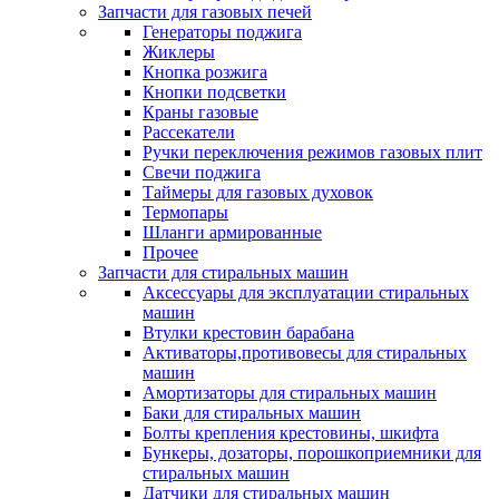
Запчасти для газовых печей
Генераторы поджига
Жиклеры
Кнопка розжига
Кнопки подсветки
Краны газовые
Рассекатели
Ручки переключения режимов газовых плит
Свечи поджига
Таймеры для газовых духовок
Термопары
Шланги армированные
Прочее
Запчасти для стиральных машин
Аксессуары для эксплуатации стиральных
машин
Втулки крестовин барабана
Активаторы,противовесы для стиральных
машин
Амортизаторы для стиральных машин
Баки для стиральных машин
Болты крепления крестовины, шкифта
Бункеры, дозаторы, порошкоприемники для
стиральных машин
Датчики для стиральных машин