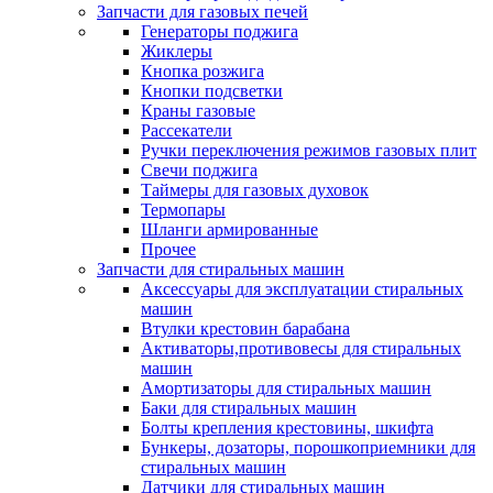
Запчасти для газовых печей
Генераторы поджига
Жиклеры
Кнопка розжига
Кнопки подсветки
Краны газовые
Рассекатели
Ручки переключения режимов газовых плит
Свечи поджига
Таймеры для газовых духовок
Термопары
Шланги армированные
Прочее
Запчасти для стиральных машин
Аксессуары для эксплуатации стиральных
машин
Втулки крестовин барабана
Активаторы,противовесы для стиральных
машин
Амортизаторы для стиральных машин
Баки для стиральных машин
Болты крепления крестовины, шкифта
Бункеры, дозаторы, порошкоприемники для
стиральных машин
Датчики для стиральных машин