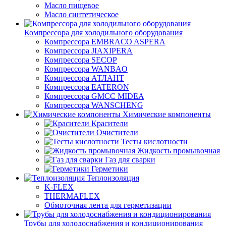
Масло пищевое
Масло синтетическое
Компрессора для холодильного оборудования
Компрессора EMBRACO ASPERA
Компрессора JIAXIPERA
Компрессора SECOP
Компрессора WANBAO
Компрессора АТЛАНТ
Компрессора EATERON
Компрессора GMCC MIDEA
Компрессора WANSCHENG
Химические компоненты
Красители
Очистители
Тесты кислотности
Жидкость промывочная
Газ для сварки
Герметики
Теплоизоляция
K-FLEX
THERMAFLEX
Обмоточная лента для герметизации
Трубы для холодоснабжения и кондиционирования