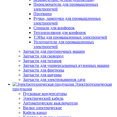
Переключатели для промышленных
электропечей
Протвини
Ручки, лампочки для промышленных
электропечей
Спирали для конфорок
Теплоизоляция для конфорок
ТЭНы для промышленных электропечей
Уплотнители для промышленных
электропечей
Запчасти для протирочных машин
Запчасти для сковород
Запчасти для титанов
Запчасти для универсальнных кухонных машин
Запчасти для фритюры
Запчасти для шаурмы
Запчасти для электрокаминок саун
Электротехническая
продукция
Пусковые конденсаторы
Электрический кабель
Автоматические выключатели
Вилки электрические
Кабель канал