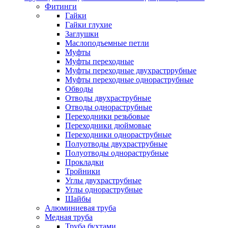
Фитинги
Гайки
Гайки глухие
Заглушки
Маслоподъемные петли
Муфты
Муфты переходные
Муфты переходные двухрастррубные
Муфты переходные однораструбные
Обводы
Отводы двухраструбные
Отводы однораструбные
Переходники резьбовые
Переходники дюймовые
Переходники однораструбные
Полуотводы двухраструбные
Полуотводы однораструбные
Прокладки
Тройники
Углы двухраструбные
Углы однораструбные
Шайбы
Алюминиевая труба
Медная труба
Труба бухтами