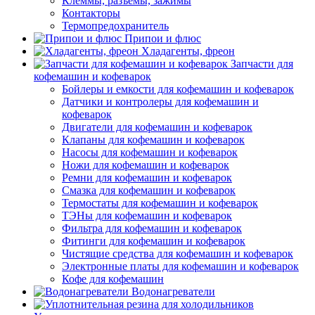
Клеммы, разъемы, зажимы
Контакторы
Термопредохранитель
Припои и флюс
Хладагенты, фреон
Запчасти для
кофемашин и кофеварок
Бойлеры и емкости для кофемашин и кофеварок
Датчики и контролеры для кофемашин и
кофеварок
Двигатели для кофемашин и кофеварок
Клапаны для кофемашин и кофеварок
Насосы для кофемашин и кофеварок
Ножи для кофемашин и кофеварок
Ремни для кофемашин и кофеварок
Смазка для кофемашин и кофеварок
Термостаты для кофемашин и кофеварок
ТЭНы для кофемашин и кофеварок
Фильтра для кофемашин и кофеварок
Фитинги для кофемашин и кофеварок
Чистящие средства для кофемашин и кофеварок
Электронные платы для кофемашин и кофеварок
Кофе для кофемашин
Водонагреватели