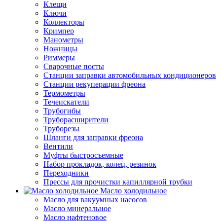
Клещи
Ключи
Коллекторы
Кримпер
Манометры
Ножницы
Риммеры
Сварочные посты
Станции заправки автомобильных кондиционеров
Станции рекуперации фреона
Термометры
Течеискатели
Трубогибы
Труборасширители
Труборезы
Шланги для заправки фреона
Вентили
Муфты быстросъемные
Набор прокладок, колец, резинок
Переходники
Прессы для прочистки капиллярной трубки
Масло холодильное
Масло для вакуумных насосов
Масло минеральное
Масло нафтеновое