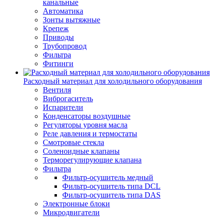
канальные
Автоматика
Зонты вытяжные
Крепеж
Приводы
Трубопровод
Фильтра
Фитинги
Расходный материал для холодильного оборудования
Вентиля
Виброгаситель
Испарители
Конденсаторы воздушные
Регуляторы уровня масла
Реле давления и термостаты
Смотровые стекла
Соленоидные клапаны
Терморегулирующие клапана
Фильтра
Фильтр-осушитель медный
Фильтр-осушитель типа DCL
Фильтр-осушитель типа DAS
Электронные блоки
Микродвигатели