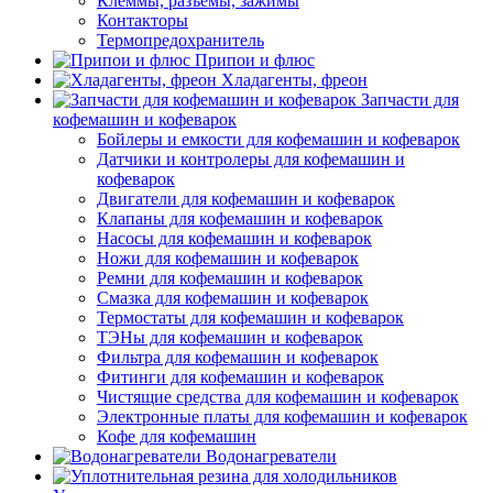
Клеммы, разъемы, зажимы
Контакторы
Термопредохранитель
Припои и флюс
Хладагенты, фреон
Запчасти для
кофемашин и кофеварок
Бойлеры и емкости для кофемашин и кофеварок
Датчики и контролеры для кофемашин и
кофеварок
Двигатели для кофемашин и кофеварок
Клапаны для кофемашин и кофеварок
Насосы для кофемашин и кофеварок
Ножи для кофемашин и кофеварок
Ремни для кофемашин и кофеварок
Смазка для кофемашин и кофеварок
Термостаты для кофемашин и кофеварок
ТЭНы для кофемашин и кофеварок
Фильтра для кофемашин и кофеварок
Фитинги для кофемашин и кофеварок
Чистящие средства для кофемашин и кофеварок
Электронные платы для кофемашин и кофеварок
Кофе для кофемашин
Водонагреватели