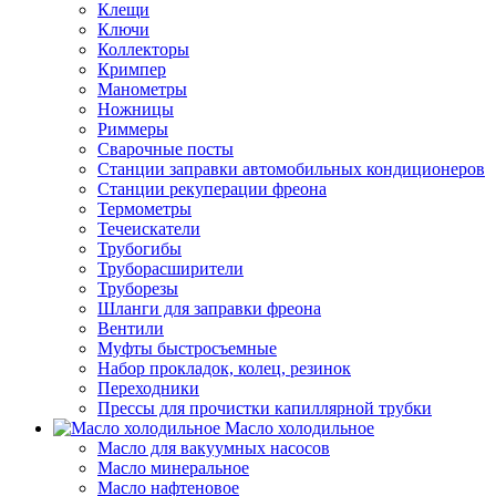
Клещи
Ключи
Коллекторы
Кримпер
Манометры
Ножницы
Риммеры
Сварочные посты
Станции заправки автомобильных кондиционеров
Станции рекуперации фреона
Термометры
Течеискатели
Трубогибы
Труборасширители
Труборезы
Шланги для заправки фреона
Вентили
Муфты быстросъемные
Набор прокладок, колец, резинок
Переходники
Прессы для прочистки капиллярной трубки
Масло холодильное
Масло для вакуумных насосов
Масло минеральное
Масло нафтеновое