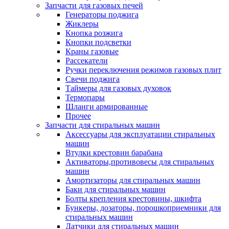
Запчасти для газовых печей
Генераторы поджига
Жиклеры
Кнопка розжига
Кнопки подсветки
Краны газовые
Рассекатели
Ручки переключения режимов газовых плит
Свечи поджига
Таймеры для газовых духовок
Термопары
Шланги армированные
Прочее
Запчасти для стиральных машин
Аксессуары для эксплуатации стиральных
машин
Втулки крестовин барабана
Активаторы,противовесы для стиральных
машин
Амортизаторы для стиральных машин
Баки для стиральных машин
Болты крепления крестовины, шкифта
Бункеры, дозаторы, порошкоприемники для
стиральных машин
Датчики для стиральных машин