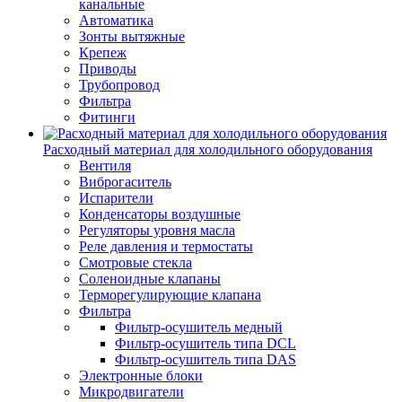
канальные
Автоматика
Зонты вытяжные
Крепеж
Приводы
Трубопровод
Фильтра
Фитинги
Расходный материал для холодильного оборудования
Вентиля
Виброгаситель
Испарители
Конденсаторы воздушные
Регуляторы уровня масла
Реле давления и термостаты
Смотровые стекла
Соленоидные клапаны
Терморегулирующие клапана
Фильтра
Фильтр-осушитель медный
Фильтр-осушитель типа DCL
Фильтр-осушитель типа DAS
Электронные блоки
Микродвигатели