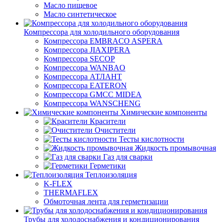
Масло пищевое
Масло синтетическое
Компрессора для холодильного оборудования
Компрессора EMBRACO ASPERA
Компрессора JIAXIPERA
Компрессора SECOP
Компрессора WANBAO
Компрессора АТЛАНТ
Компрессора EATERON
Компрессора GMCC MIDEA
Компрессора WANSCHENG
Химические компоненты
Красители
Очистители
Тесты кислотности
Жидкость промывочная
Газ для сварки
Герметики
Теплоизоляция
K-FLEX
THERMAFLEX
Обмоточная лента для герметизации
Трубы для холодоснабжения и кондиционирования