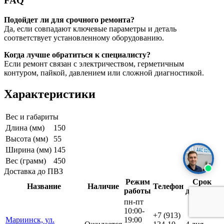
FAQ
Подойдет ли для срочного ремонта?
Да, если совпадают ключевые параметры и деталь
соответствует установленному оборудованию.
Когда лучше обратиться к специалисту?
Если ремонт связан с электричеством, герметичным
контуром, пайкой, давлением или сложной диагностикой.
Характеристики
Вес и габариты
Длина (мм)
150
Высота (мм)
55
Ширина (мм)
145
Вес (грамм)
450
Доставка до ПВЗ
Режим
Срок
Название
Наличие
Телефон
работы
доставки
пн-пт
10:00-
+7 (913)
Мариинск, ул.
19:00