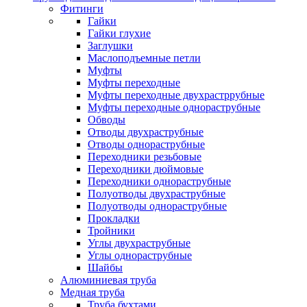
Фитинги
Гайки
Гайки глухие
Заглушки
Маслоподъемные петли
Муфты
Муфты переходные
Муфты переходные двухрастррубные
Муфты переходные однораструбные
Обводы
Отводы двухраструбные
Отводы однораструбные
Переходники резьбовые
Переходники дюймовые
Переходники однораструбные
Полуотводы двухраструбные
Полуотводы однораструбные
Прокладки
Тройники
Углы двухраструбные
Углы однораструбные
Шайбы
Алюминиевая труба
Медная труба
Труба бухтами