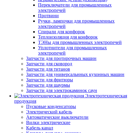
Переключатели для промышленных
электропечей
Протвини
Ручки, лампочки для промышленных
электропечей
Спирали для конфорок
Теплоизоляция для конфорок
ТЭНы для промышленных электропечей
Уплотнители для промышленных
электропечей
Запчасти для протирочных машин
Запчасти для сковород
Запчасти для титанов
Запчасти для универсальнных кухонных машин
Запчасти для фритюры
Запчасти для шаурмы
Запчасти для электрокаминок саун
Электротехническая
продукция
Пусковые конденсаторы
Электрический кабель
Автоматические выключатели
Вилки электрические
Кабель канал