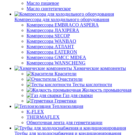
Масло пищевое
Масло синтетическое
Компрессора для холодильного оборудования
Компрессора EMBRACO ASPERA
Компрессора JIAXIPERA
Компрессора SECOP
Компрессора WANBAO
Компрессора АТЛАНТ
Компрессора EATERON
Компрессора GMCC MIDEA
Компрессора WANSCHENG
Химические компоненты
Красители
Очистители
Тесты кислотности
Жидкость промывочная
Газ для сварки
Герметики
Теплоизоляция
K-FLEX
THERMAFLEX
Обмоточная лента для герметизации
Трубы для холодоснабжения и кондиционирования