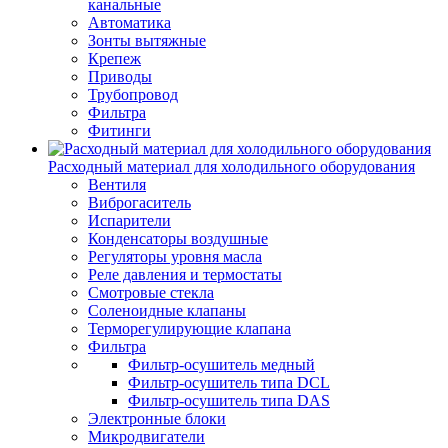
канальные
Автоматика
Зонты вытяжные
Крепеж
Приводы
Трубопровод
Фильтра
Фитинги
Расходный материал для холодильного оборудования
Вентиля
Виброгаситель
Испарители
Конденсаторы воздушные
Регуляторы уровня масла
Реле давления и термостаты
Смотровые стекла
Соленоидные клапаны
Терморегулирующие клапана
Фильтра
Фильтр-осушитель медный
Фильтр-осушитель типа DCL
Фильтр-осушитель типа DAS
Электронные блоки
Микродвигатели