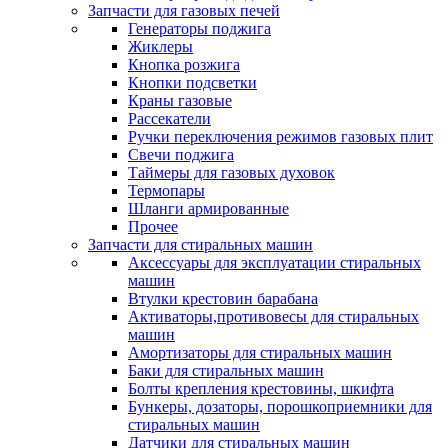
Запчасти для газовых печей
Генераторы поджига
Жиклеры
Кнопка розжига
Кнопки подсветки
Краны газовые
Рассекатели
Ручки переключения режимов газовых плит
Свечи поджига
Таймеры для газовых духовок
Термопары
Шланги армированные
Прочее
Запчасти для стиральных машин
Аксессуары для эксплуатации стиральных
машин
Втулки крестовин барабана
Активаторы,противовесы для стиральных
машин
Амортизаторы для стиральных машин
Баки для стиральных машин
Болты крепления крестовины, шкифта
Бункеры, дозаторы, порошкоприемники для
стиральных машин
Датчики для стиральных машин