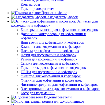
Клеммы, разъемы, зажимы
Контакторы
Термопредохранитель
Припои и флюс
Хладагенты, фреон
Запчасти для
кофемашин и кофеварок
Бойлеры и емкости для кофемашин и кофеварок
Датчики и контролеры для кофемашин и
кофеварок
Двигатели для кофемашин и кофеварок
Клапаны для кофемашин и кофеварок
Насосы для кофемашин и кофеварок
Ножи для кофемашин и кофеварок
Ремни для кофемашин и кофеварок
Смазка для кофемашин и кофеварок
Термостаты для кофемашин и кофеварок
ТЭНы для кофемашин и кофеварок
Фильтра для кофемашин и кофеварок
Фитинги для кофемашин и кофеварок
Чистящие средства для кофемашин и кофеварок
Электронные платы для кофемашин и кофеварок
Кофе для кофемашин
Водонагреватели