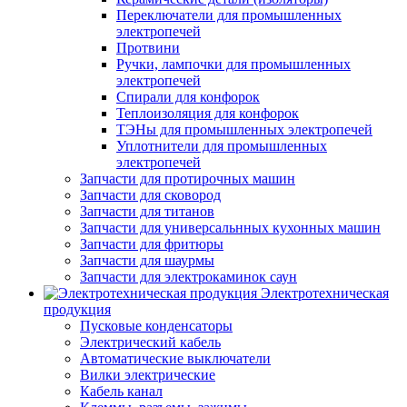
Переключатели для промышленных
электропечей
Протвини
Ручки, лампочки для промышленных
электропечей
Спирали для конфорок
Теплоизоляция для конфорок
ТЭНы для промышленных электропечей
Уплотнители для промышленных
электропечей
Запчасти для протирочных машин
Запчасти для сковород
Запчасти для титанов
Запчасти для универсальнных кухонных машин
Запчасти для фритюры
Запчасти для шаурмы
Запчасти для электрокаминок саун
Электротехническая
продукция
Пусковые конденсаторы
Электрический кабель
Автоматические выключатели
Вилки электрические
Кабель канал