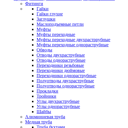
Фитинги
Гайки
Гайки глухие
Заглушки
Маслоподъемные петли
Муфты
Муфты переходные
Муфты переходные двухрастррубные
Муфты переходные однораструбные
Обводы
Отводы двухраструбные
Отводы однораструбные
Переходники резьбовые
Переходники дюймовые
Переходники однораструбные
Полуотводы двухраструбные
Полуотводы однораструбные
Прокладки
Тройники
Углы двухраструбные
Углы однораструбные
Шайбы
Алюминиевая труба
Медная труба
Труба бухтами