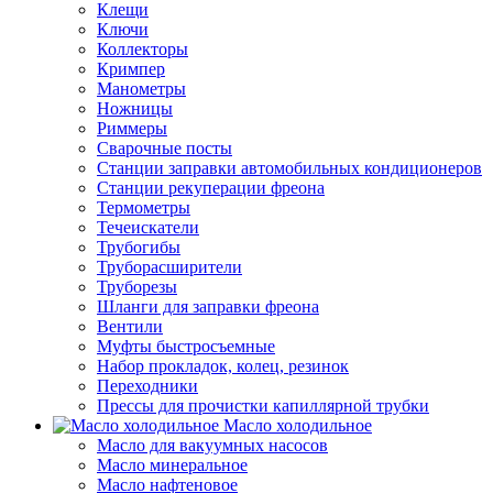
Клещи
Ключи
Коллекторы
Кримпер
Манометры
Ножницы
Риммеры
Сварочные посты
Станции заправки автомобильных кондиционеров
Станции рекуперации фреона
Термометры
Течеискатели
Трубогибы
Труборасширители
Труборезы
Шланги для заправки фреона
Вентили
Муфты быстросъемные
Набор прокладок, колец, резинок
Переходники
Прессы для прочистки капиллярной трубки
Масло холодильное
Масло для вакуумных насосов
Масло минеральное
Масло нафтеновое