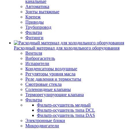
канальные
Автоматика
Зонты вытяжные
Крепеж
Приводы
Трубопровод
Фильтра
Фитинги
Расходный материал для холодильного оборудования
Вентиля
Виброгаситель
Испарители
Конденсаторы воздушные
Регуляторы уровня масла
Реле давления и термостаты
Смотровые стекла
Соленоидные клапаны
Терморегулирующие клапана
Фильтра
Фильтр-осушитель медный
Фильтр-осушитель типа DCL
Фильтр-осушитель типа DAS
Электронные блоки
Микродвигатели