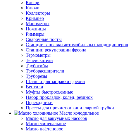
Клещи
Ключи
Коллекторы
Кримпер
Манометры
Ножницы
Риммеры
Сварочные посты
Станции заправки автомобильных кондиционеров
Станции рекуперации фреона
Термометры
Течеискатели
Трубогибы
Труборасширители
Труборезы
Шланги для заправки фреона
Вентили
Муфты быстросъемные
Набор прокладок, колец, резинок
Переходники
Прессы для прочистки капиллярной трубки
Масло холодильное
Масло для вакуумных насосов
Масло минеральное
Масло нафтеновое