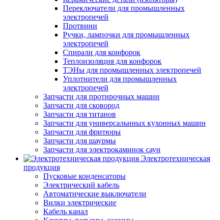
Переключатели для промышленных
электропечей
Протвини
Ручки, лампочки для промышленных
электропечей
Спирали для конфорок
Теплоизоляция для конфорок
ТЭНы для промышленных электропечей
Уплотнители для промышленных
электропечей
Запчасти для протирочных машин
Запчасти для сковород
Запчасти для титанов
Запчасти для универсальнных кухонных машин
Запчасти для фритюры
Запчасти для шаурмы
Запчасти для электрокаминок саун
Электротехническая
продукция
Пусковые конденсаторы
Электрический кабель
Автоматические выключатели
Вилки электрические
Кабель канал