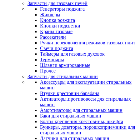
Запчасти для газовых печей
Генераторы поджига
Жиклеры
Кнопка розжига
Кнопки подсветки
Краны газовые
Рассекатели
Ручки переключения режимов газовых плит
Свечи поджига
Таймеры для газовых духовок
Термопары
Шланги армированные
Прочее
Запчасти для стиральных машин
Аксессуары для эксплуатации стиральных
машин
Втулки крестовин барабана
Активаторы,противовесы для стиральных
машин
Амортизаторы для стиральных машин
Баки для стиральных машин
Болты крепления крестовины, шкифта
Бункеры, дозаторы, порошкоприемники для
стиральных машин
Датчики для стиральных машин