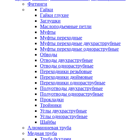
Фитинги
Гайки
Гайки глухие
Заглушки
Маслоподъемные петли
Муфты
Муфты переходные
Муфты переходные двухрастррубные
Муфты переходные однораструбные
Обводы
Отводы двухраструбные
Отводы однораструбные
Переходники резьбовые
Переходники дюймовые
Переходники однораструбные
Полуотводы двухраструбные
Полуотводы однораструбные
Прокладки
Тройники
Углы двухраструбные
Углы однораструбные
Шайбы
Алюминиевая труба
Медная труба
Труба бухтами