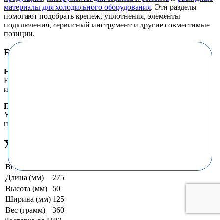
материалы для холодильного оборудования
. Эти разделы
помогают подобрать крепеж, уплотнения, элементы
подключения, сервисный инструмент и другие совместимые
позиции.
FAQ
Нужно ли менять сопутствующие элементы?
Если рядом есть изношенные прокладки, крепеж, контакты
или расходники, их стоит проверить сразу.
Почему важна совместимость?
У похожих моделей могут отличаться крепления, размеры,
номиналы и разъемы.
Характеристики
Вес и габариты
Длина (мм)
275
Высота (мм)
50
Ширина (мм)
125
Вес (грамм)
360