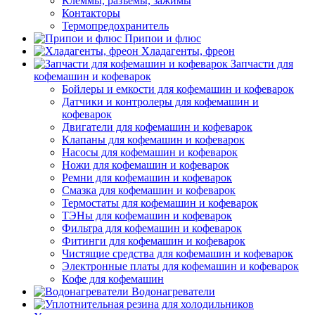
Клеммы, разъемы, зажимы
Контакторы
Термопредохранитель
Припои и флюс
Хладагенты, фреон
Запчасти для
кофемашин и кофеварок
Бойлеры и емкости для кофемашин и кофеварок
Датчики и контролеры для кофемашин и
кофеварок
Двигатели для кофемашин и кофеварок
Клапаны для кофемашин и кофеварок
Насосы для кофемашин и кофеварок
Ножи для кофемашин и кофеварок
Ремни для кофемашин и кофеварок
Смазка для кофемашин и кофеварок
Термостаты для кофемашин и кофеварок
ТЭНы для кофемашин и кофеварок
Фильтра для кофемашин и кофеварок
Фитинги для кофемашин и кофеварок
Чистящие средства для кофемашин и кофеварок
Электронные платы для кофемашин и кофеварок
Кофе для кофемашин
Водонагреватели