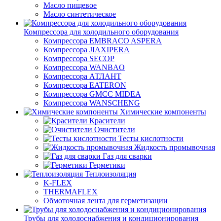
Масло пищевое
Масло синтетическое
Компрессора для холодильного оборудования
Компрессора EMBRACO ASPERA
Компрессора JIAXIPERA
Компрессора SECOP
Компрессора WANBAO
Компрессора АТЛАНТ
Компрессора EATERON
Компрессора GMCC MIDEA
Компрессора WANSCHENG
Химические компоненты
Красители
Очистители
Тесты кислотности
Жидкость промывочная
Газ для сварки
Герметики
Теплоизоляция
K-FLEX
THERMAFLEX
Обмоточная лента для герметизации
Трубы для холодоснабжения и кондиционирования