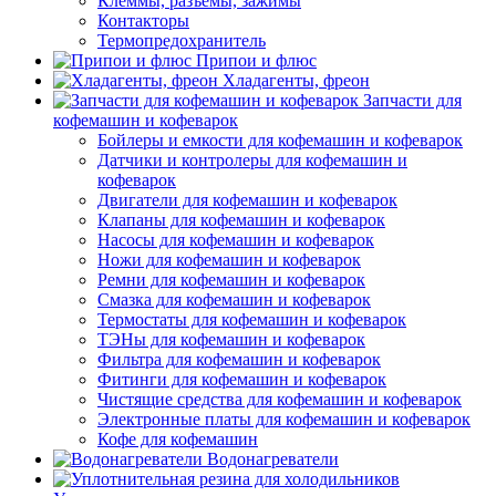
Клеммы, разъемы, зажимы
Контакторы
Термопредохранитель
Припои и флюс
Хладагенты, фреон
Запчасти для
кофемашин и кофеварок
Бойлеры и емкости для кофемашин и кофеварок
Датчики и контролеры для кофемашин и
кофеварок
Двигатели для кофемашин и кофеварок
Клапаны для кофемашин и кофеварок
Насосы для кофемашин и кофеварок
Ножи для кофемашин и кофеварок
Ремни для кофемашин и кофеварок
Смазка для кофемашин и кофеварок
Термостаты для кофемашин и кофеварок
ТЭНы для кофемашин и кофеварок
Фильтра для кофемашин и кофеварок
Фитинги для кофемашин и кофеварок
Чистящие средства для кофемашин и кофеварок
Электронные платы для кофемашин и кофеварок
Кофе для кофемашин
Водонагреватели