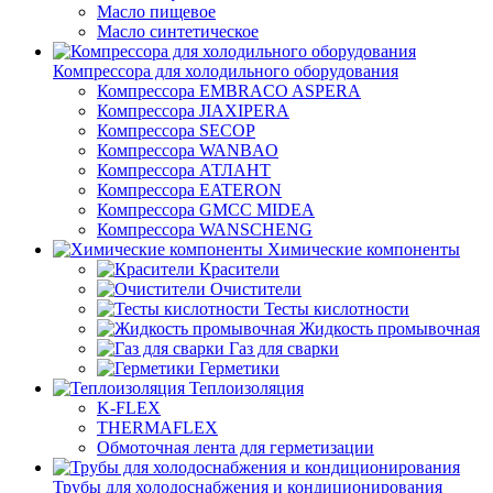
Масло пищевое
Масло синтетическое
Компрессора для холодильного оборудования
Компрессора EMBRACO ASPERA
Компрессора JIAXIPERA
Компрессора SECOP
Компрессора WANBAO
Компрессора АТЛАНТ
Компрессора EATERON
Компрессора GMCC MIDEA
Компрессора WANSCHENG
Химические компоненты
Красители
Очистители
Тесты кислотности
Жидкость промывочная
Газ для сварки
Герметики
Теплоизоляция
K-FLEX
THERMAFLEX
Обмоточная лента для герметизации
Трубы для холодоснабжения и кондиционирования