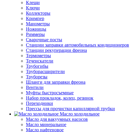
Клещи
Ключи
Коллекторы
Кримпер
Манометры
Ножницы
Риммеры
Сварочные посты
Станции заправки автомобильных кондиционеров
Станции рекуперации фреона
Термометры
Течеискатели
Трубогибы
Труборасширители
Труборезы
Шланги для заправки фреона
Вентили
Муфты быстросъемные
Набор прокладок, колец, резинок
Переходники
Прессы для прочистки капиллярной трубки
Масло холодильное
Масло для вакуумных насосов
Масло минеральное
Масло нафтеновое