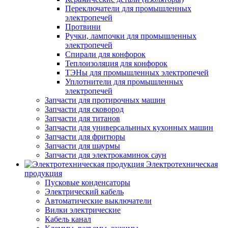
Переключатели для промышленных
электропечей
Протвини
Ручки, лампочки для промышленных
электропечей
Спирали для конфорок
Теплоизоляция для конфорок
ТЭНы для промышленных электропечей
Уплотнители для промышленных
электропечей
Запчасти для протирочных машин
Запчасти для сковород
Запчасти для титанов
Запчасти для универсальнных кухонных машин
Запчасти для фритюры
Запчасти для шаурмы
Запчасти для электрокаминок саун
Электротехническая
продукция
Пусковые конденсаторы
Электрический кабель
Автоматические выключатели
Вилки электрические
Кабель канал