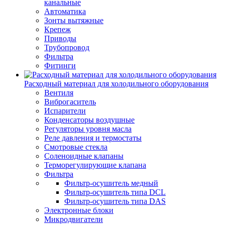
канальные
Автоматика
Зонты вытяжные
Крепеж
Приводы
Трубопровод
Фильтра
Фитинги
Расходный материал для холодильного оборудования
Вентиля
Виброгаситель
Испарители
Конденсаторы воздушные
Регуляторы уровня масла
Реле давления и термостаты
Смотровые стекла
Соленоидные клапаны
Терморегулирующие клапана
Фильтра
Фильтр-осушитель медный
Фильтр-осушитель типа DCL
Фильтр-осушитель типа DAS
Электронные блоки
Микродвигатели