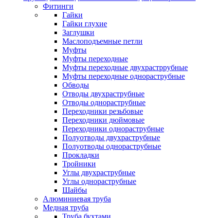
Фитинги
Гайки
Гайки глухие
Заглушки
Маслоподъемные петли
Муфты
Муфты переходные
Муфты переходные двухрастррубные
Муфты переходные однораструбные
Обводы
Отводы двухраструбные
Отводы однораструбные
Переходники резьбовые
Переходники дюймовые
Переходники однораструбные
Полуотводы двухраструбные
Полуотводы однораструбные
Прокладки
Тройники
Углы двухраструбные
Углы однораструбные
Шайбы
Алюминиевая труба
Медная труба
Труба бухтами