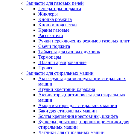
Запчасти для газовых печей
Генераторы поджига
Жиклеры
Кнопка розжига
Кнопки подсветки
Краны газовые
Рассекатели
Ручки переключения режимов газовых плит
Свечи поджига
Таймеры для газовых духовок
Термопары
Шланги армированные
Прочее
Запчасти для стиральных машин
Аксессуары для эксплуатации стиральных
машин
Втулки крестовин барабана
Активаторы,противовесы для стиральных
машин
Амортизаторы для стиральных машин
Баки для стиральных машин
Болты крепления крестовины, шкифта
Бункеры, дозаторы, порошкоприемники для
стиральных машин
Датчики для стиральных машин