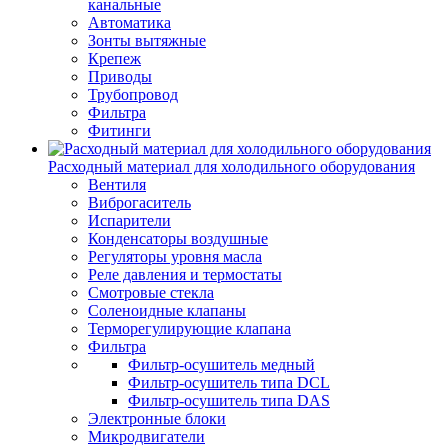
канальные
Автоматика
Зонты вытяжные
Крепеж
Приводы
Трубопровод
Фильтра
Фитинги
Расходный материал для холодильного оборудования
Вентиля
Виброгаситель
Испарители
Конденсаторы воздушные
Регуляторы уровня масла
Реле давления и термостаты
Смотровые стекла
Соленоидные клапаны
Терморегулирующие клапана
Фильтра
Фильтр-осушитель медный
Фильтр-осушитель типа DCL
Фильтр-осушитель типа DAS
Электронные блоки
Микродвигатели