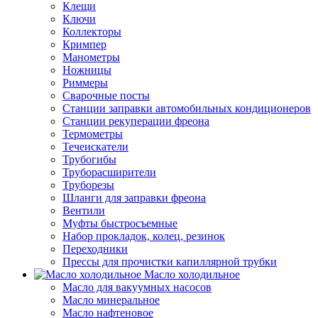
Клещи
Ключи
Коллекторы
Кримпер
Манометры
Ножницы
Риммеры
Сварочные посты
Станции заправки автомобильных кондиционеров
Станции рекуперации фреона
Термометры
Течеискатели
Трубогибы
Труборасширители
Труборезы
Шланги для заправки фреона
Вентили
Муфты быстросъемные
Набор прокладок, колец, резинок
Переходники
Прессы для прочистки капиллярной трубки
Масло холодильное
Масло для вакуумных насосов
Масло минеральное
Масло нафтеновое