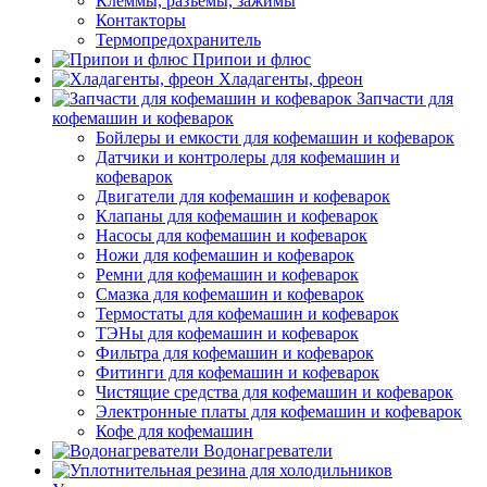
Клеммы, разъемы, зажимы
Контакторы
Термопредохранитель
Припои и флюс
Хладагенты, фреон
Запчасти для
кофемашин и кофеварок
Бойлеры и емкости для кофемашин и кофеварок
Датчики и контролеры для кофемашин и
кофеварок
Двигатели для кофемашин и кофеварок
Клапаны для кофемашин и кофеварок
Насосы для кофемашин и кофеварок
Ножи для кофемашин и кофеварок
Ремни для кофемашин и кофеварок
Смазка для кофемашин и кофеварок
Термостаты для кофемашин и кофеварок
ТЭНы для кофемашин и кофеварок
Фильтра для кофемашин и кофеварок
Фитинги для кофемашин и кофеварок
Чистящие средства для кофемашин и кофеварок
Электронные платы для кофемашин и кофеварок
Кофе для кофемашин
Водонагреватели