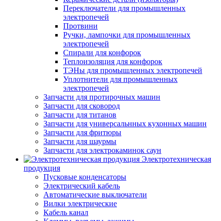
Переключатели для промышленных
электропечей
Протвини
Ручки, лампочки для промышленных
электропечей
Спирали для конфорок
Теплоизоляция для конфорок
ТЭНы для промышленных электропечей
Уплотнители для промышленных
электропечей
Запчасти для протирочных машин
Запчасти для сковород
Запчасти для титанов
Запчасти для универсальнных кухонных машин
Запчасти для фритюры
Запчасти для шаурмы
Запчасти для электрокаминок саун
Электротехническая
продукция
Пусковые конденсаторы
Электрический кабель
Автоматические выключатели
Вилки электрические
Кабель канал