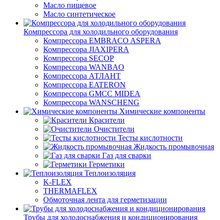
Масло пищевое
Масло синтетическое
Компрессора для холодильного оборудования
Компрессора EMBRACO ASPERA
Компрессора JIAXIPERA
Компрессора SECOP
Компрессора WANBAO
Компрессора АТЛАНТ
Компрессора EATERON
Компрессора GMCC MIDEA
Компрессора WANSCHENG
Химические компоненты
Красители
Очистители
Тесты кислотности
Жидкость промывочная
Газ для сварки
Герметики
Теплоизоляция
K-FLEX
THERMAFLEX
Обмоточная лента для герметизации
Трубы для холодоснабжения и кондиционирования