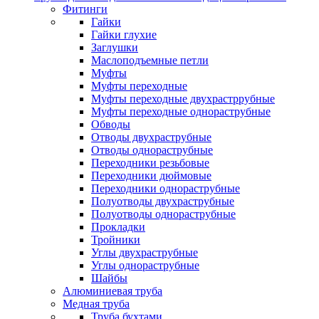
Фитинги
Гайки
Гайки глухие
Заглушки
Маслоподъемные петли
Муфты
Муфты переходные
Муфты переходные двухрастррубные
Муфты переходные однораструбные
Обводы
Отводы двухраструбные
Отводы однораструбные
Переходники резьбовые
Переходники дюймовые
Переходники однораструбные
Полуотводы двухраструбные
Полуотводы однораструбные
Прокладки
Тройники
Углы двухраструбные
Углы однораструбные
Шайбы
Алюминиевая труба
Медная труба
Труба бухтами