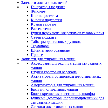
Запчасти для газовых печей
Генераторы поджига
Жиклеры
Кнопка розжига
Кнопки подсветки
Краны газовые
Рассекатели
Ручки переключения режимов газовых плит
Свечи поджига
Таймеры для газовых духовок
Термопары
Шланги армированные
Прочее
Запчасти для стиральных машин
Аксессуары для эксплуатации стиральных
машин
Втулки крестовин барабана
Активаторы,противовесы для стиральных
машин
Амортизаторы для стиральных машин
Баки для стиральных машин
Болты крепления крестовины, шкифта
Бункеры, дозаторы, порошкоприемники для
стиральных машин
Датчики для стиральных машин