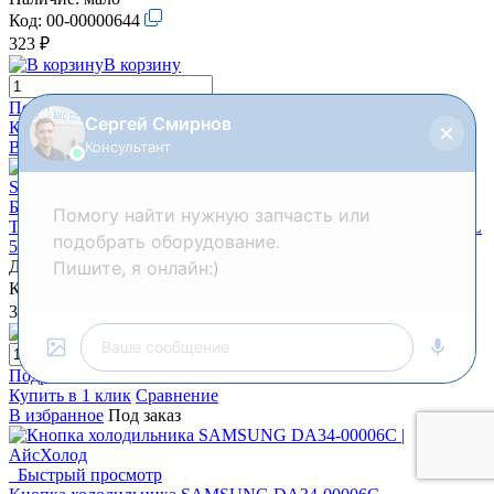
Код:
00-00000644
323 ₽
В корзину
Подробнее
Купить в 1 клик
Сравнение
В избранное
В наличии
Быстрый просмотр
Толкатель кнопки холодильника INDESIT-ARISTON-STINOL
509121
Доставим 26 августа
Код:
00-00000645
338 ₽
В корзину
Подробнее
Купить в 1 клик
Сравнение
В избранное
Под заказ
Быстрый просмотр