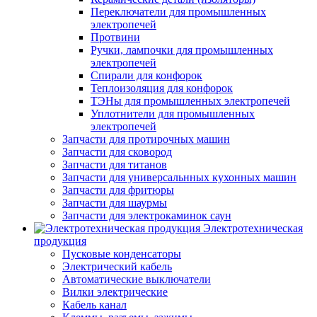
Переключатели для промышленных
электропечей
Протвини
Ручки, лампочки для промышленных
электропечей
Спирали для конфорок
Теплоизоляция для конфорок
ТЭНы для промышленных электропечей
Уплотнители для промышленных
электропечей
Запчасти для протирочных машин
Запчасти для сковород
Запчасти для титанов
Запчасти для универсальнных кухонных машин
Запчасти для фритюры
Запчасти для шаурмы
Запчасти для электрокаминок саун
Электротехническая
продукция
Пусковые конденсаторы
Электрический кабель
Автоматические выключатели
Вилки электрические
Кабель канал