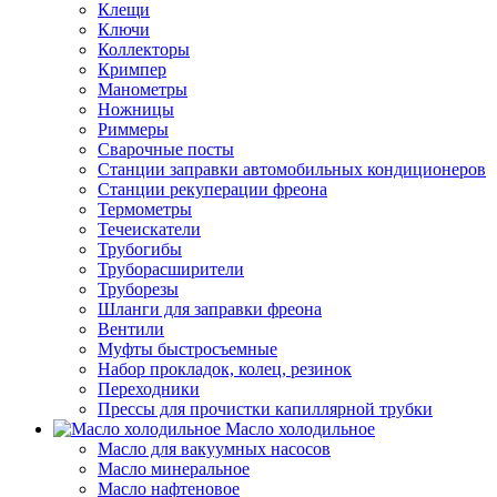
Клещи
Ключи
Коллекторы
Кримпер
Манометры
Ножницы
Риммеры
Сварочные посты
Станции заправки автомобильных кондиционеров
Станции рекуперации фреона
Термометры
Течеискатели
Трубогибы
Труборасширители
Труборезы
Шланги для заправки фреона
Вентили
Муфты быстросъемные
Набор прокладок, колец, резинок
Переходники
Прессы для прочистки капиллярной трубки
Масло холодильное
Масло для вакуумных насосов
Масло минеральное
Масло нафтеновое