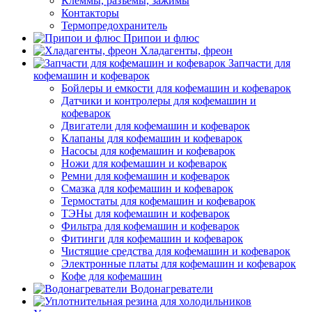
Клеммы, разъемы, зажимы
Контакторы
Термопредохранитель
Припои и флюс
Хладагенты, фреон
Запчасти для
кофемашин и кофеварок
Бойлеры и емкости для кофемашин и кофеварок
Датчики и контролеры для кофемашин и
кофеварок
Двигатели для кофемашин и кофеварок
Клапаны для кофемашин и кофеварок
Насосы для кофемашин и кофеварок
Ножи для кофемашин и кофеварок
Ремни для кофемашин и кофеварок
Смазка для кофемашин и кофеварок
Термостаты для кофемашин и кофеварок
ТЭНы для кофемашин и кофеварок
Фильтра для кофемашин и кофеварок
Фитинги для кофемашин и кофеварок
Чистящие средства для кофемашин и кофеварок
Электронные платы для кофемашин и кофеварок
Кофе для кофемашин
Водонагреватели