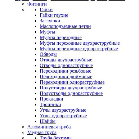
Фитинги
Гайки
Гайки глухие
Заглушки
Маслоподъемные петли
Муфты
Муфты переходные
Муфты переходные двухрастррубные
Муфты переходные однораструбные
Обводы
Отводы двухраструбные
Отводы однораструбные
Переходники резьбовые
Переходники дюймовые
Переходники однораструбные
Полуотводы двухраструбные
Полуотводы однораструбные
Прокладки
Тройники
Углы двухраструбные
Углы однораструбные
Шайбы
Алюминиевая труба
Медная труба
Труба бухтами