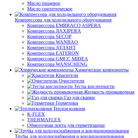
Масло пищевое
Масло синтетическое
Компрессора для холодильного оборудования
Компрессора EMBRACO ASPERA
Компрессора JIAXIPERA
Компрессора SECOP
Компрессора WANBAO
Компрессора АТЛАНТ
Компрессора EATERON
Компрессора GMCC MIDEA
Компрессора WANSCHENG
Химические компоненты
Красители
Очистители
Тесты кислотности
Жидкость промывочная
Газ для сварки
Герметики
Теплоизоляция
K-FLEX
THERMAFLEX
Обмоточная лента для герметизации
Трубы для холодоснабжения и кондиционирования