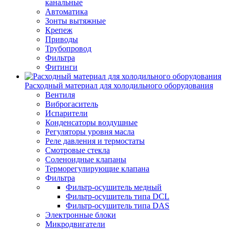
канальные
Автоматика
Зонты вытяжные
Крепеж
Приводы
Трубопровод
Фильтра
Фитинги
Расходный материал для холодильного оборудования
Вентиля
Виброгаситель
Испарители
Конденсаторы воздушные
Регуляторы уровня масла
Реле давления и термостаты
Смотровые стекла
Соленоидные клапаны
Терморегулирующие клапана
Фильтра
Фильтр-осушитель медный
Фильтр-осушитель типа DCL
Фильтр-осушитель типа DAS
Электронные блоки
Микродвигатели