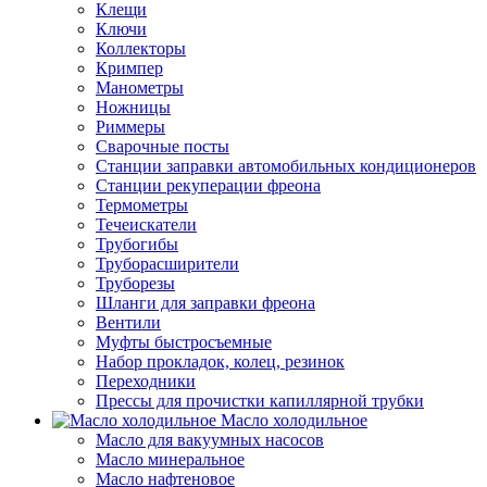
Клещи
Ключи
Коллекторы
Кримпер
Манометры
Ножницы
Риммеры
Сварочные посты
Станции заправки автомобильных кондиционеров
Станции рекуперации фреона
Термометры
Течеискатели
Трубогибы
Труборасширители
Труборезы
Шланги для заправки фреона
Вентили
Муфты быстросъемные
Набор прокладок, колец, резинок
Переходники
Прессы для прочистки капиллярной трубки
Масло холодильное
Масло для вакуумных насосов
Масло минеральное
Масло нафтеновое