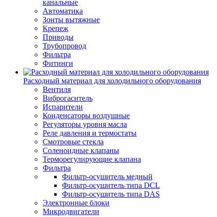
канальные
Автоматика
Зонты вытяжные
Крепеж
Приводы
Трубопровод
Фильтра
Фитинги
Расходный материал для холодильного оборудования
Вентиля
Виброгаситель
Испарители
Конденсаторы воздушные
Регуляторы уровня масла
Реле давления и термостаты
Смотровые стекла
Соленоидные клапаны
Терморегулирующие клапана
Фильтра
Фильтр-осушитель медный
Фильтр-осушитель типа DCL
Фильтр-осушитель типа DAS
Электронные блоки
Микродвигатели