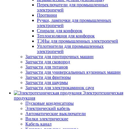
Переключатели для промышленных
электропечей
Протвини
Ручки, лампочки для промышленных
электропечей
Спирали для конфорок
Теплоизоляция для конфорок
ТЭНы для промышленных электропечей
Уплотнители для промышленных
электропечей
Запчасти для протирочных машин
Запчасти для сковород
Запчасти для титанов
Запчасти для универсальнных кухонных машин
Запчасти для фритюры
Запчасти для шаурмы
Запчасти для электрокаминок саун
Электротехническая
продукция
Пусковые конденсаторы
Электрический кабель
Автоматические выключатели
Вилки электрические
Кабель канал