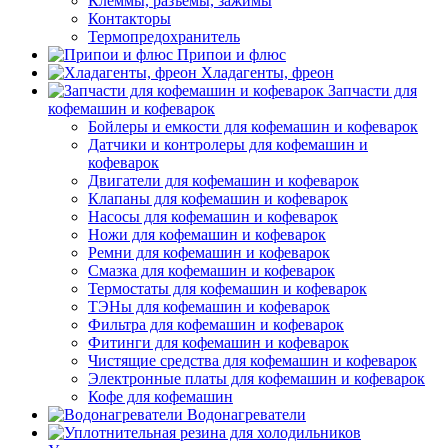
Клеммы, разъемы, зажимы
Контакторы
Термопредохранитель
Припои и флюс
Хладагенты, фреон
Запчасти для
кофемашин и кофеварок
Бойлеры и емкости для кофемашин и кофеварок
Датчики и контролеры для кофемашин и
кофеварок
Двигатели для кофемашин и кофеварок
Клапаны для кофемашин и кофеварок
Насосы для кофемашин и кофеварок
Ножи для кофемашин и кофеварок
Ремни для кофемашин и кофеварок
Смазка для кофемашин и кофеварок
Термостаты для кофемашин и кофеварок
ТЭНы для кофемашин и кофеварок
Фильтра для кофемашин и кофеварок
Фитинги для кофемашин и кофеварок
Чистящие средства для кофемашин и кофеварок
Электронные платы для кофемашин и кофеварок
Кофе для кофемашин
Водонагреватели