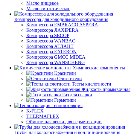
Масло пищевое
Масло синтетическое
Компрессора для холодильного оборудования
Компрессора EMBRACO ASPERA
Компрессора JIAXIPERA
Компрессора SECOP
Компрессора WANBAO
Компрессора АТЛАНТ
Компрессора EATERON
Компрессора GMCC MIDEA
Компрессора WANSCHENG
Химические компоненты
Красители
Очистители
Тесты кислотности
Жидкость промывочная
Газ для сварки
Герметики
Теплоизоляция
K-FLEX
THERMAFLEX
Обмоточная лента для герметизации
Трубы для холодоснабжения и кондиционирования