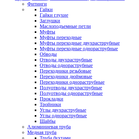
Фитинги
Гайки
Гайки глухие
Заглушки
Маслоподъемные петли
Муфты
Муфты переходные
Муфты переходные двухрастррубные
Муфты переходные однораструбные
Обводы
Отводы двухраструбные
Отводы однораструбные
Переходники резьбовые
Переходники дюймовые
Переходники однораструбные
Полуотводы двухраструбные
Полуотводы однораструбные
Прокладки
Тройники
Углы двухраструбные
Углы однораструбные
Шайбы
Алюминиевая труба
Медная труба
Труба бухтами