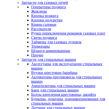
Запчасти для газовых печей
Генераторы поджига
Жиклеры
Кнопка розжига
Кнопки подсветки
Краны газовые
Рассекатели
Ручки переключения режимов газовых плит
Свечи поджига
Таймеры для газовых духовок
Термопары
Шланги армированные
Прочее
Запчасти для стиральных машин
Аксессуары для эксплуатации стиральных
машин
Втулки крестовин барабана
Активаторы,противовесы для стиральных
машин
Амортизаторы для стиральных машин
Баки для стиральных машин
Болты крепления крестовины, шкифта
Бункеры, дозаторы, порошкоприемники для
стиральных машин
Датчики для стиральных машин