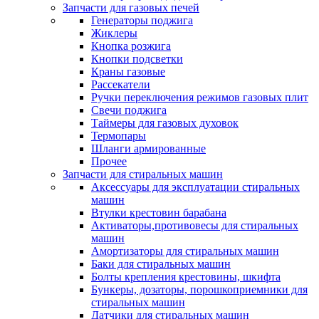
Запчасти для газовых печей
Генераторы поджига
Жиклеры
Кнопка розжига
Кнопки подсветки
Краны газовые
Рассекатели
Ручки переключения режимов газовых плит
Свечи поджига
Таймеры для газовых духовок
Термопары
Шланги армированные
Прочее
Запчасти для стиральных машин
Аксессуары для эксплуатации стиральных
машин
Втулки крестовин барабана
Активаторы,противовесы для стиральных
машин
Амортизаторы для стиральных машин
Баки для стиральных машин
Болты крепления крестовины, шкифта
Бункеры, дозаторы, порошкоприемники для
стиральных машин
Датчики для стиральных машин