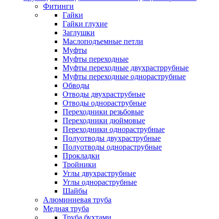
Фитинги
Гайки
Гайки глухие
Заглушки
Маслоподъемные петли
Муфты
Муфты переходные
Муфты переходные двухрастррубные
Муфты переходные однораструбные
Обводы
Отводы двухраструбные
Отводы однораструбные
Переходники резьбовые
Переходники дюймовые
Переходники однораструбные
Полуотводы двухраструбные
Полуотводы однораструбные
Прокладки
Тройники
Углы двухраструбные
Углы однораструбные
Шайбы
Алюминиевая труба
Медная труба
Труба бухтами