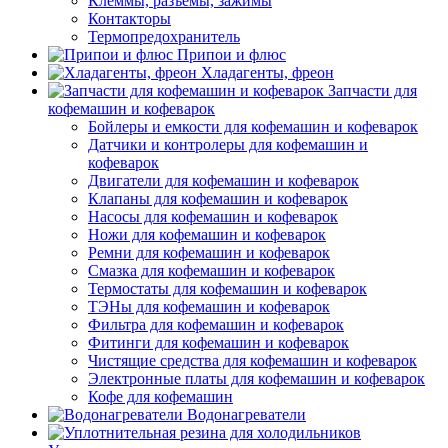
Клеммы, разъемы, зажимы
Контакторы
Термопредохранитель
Припои и флюс
Хладагенты, фреон
Запчасти для
кофемашин и кофеварок
Бойлеры и емкости для кофемашин и кофеварок
Датчики и контролеры для кофемашин и
кофеварок
Двигатели для кофемашин и кофеварок
Клапаны для кофемашин и кофеварок
Насосы для кофемашин и кофеварок
Ножи для кофемашин и кофеварок
Ремни для кофемашин и кофеварок
Смазка для кофемашин и кофеварок
Термостаты для кофемашин и кофеварок
ТЭНы для кофемашин и кофеварок
Фильтра для кофемашин и кофеварок
Фитинги для кофемашин и кофеварок
Чистящие средства для кофемашин и кофеварок
Электронные платы для кофемашин и кофеварок
Кофе для кофемашин
Водонагреватели