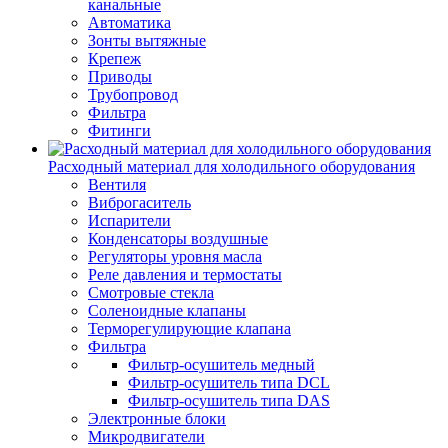
канальные
Автоматика
Зонты вытяжные
Крепеж
Приводы
Трубопровод
Фильтра
Фитинги
Расходный материал для холодильного оборудования
Вентиля
Виброгаситель
Испарители
Конденсаторы воздушные
Регуляторы уровня масла
Реле давления и термостаты
Смотровые стекла
Соленоидные клапаны
Терморегулирующие клапана
Фильтра
Фильтр-осушитель медный
Фильтр-осушитель типа DCL
Фильтр-осушитель типа DAS
Электронные блоки
Микродвигатели