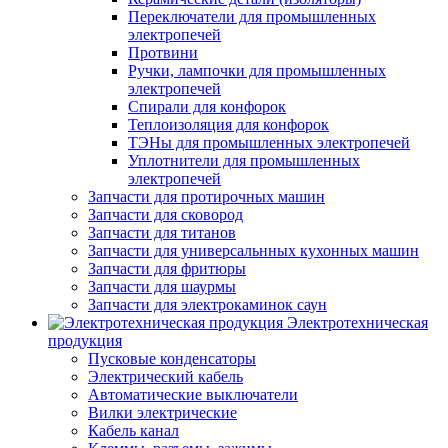
Переключатели для промышленных
электропечей
Протвини
Ручки, лампочки для промышленных
электропечей
Спирали для конфорок
Теплоизоляция для конфорок
ТЭНы для промышленных электропечей
Уплотнители для промышленных
электропечей
Запчасти для протирочных машин
Запчасти для сковород
Запчасти для титанов
Запчасти для универсальнных кухонных машин
Запчасти для фритюры
Запчасти для шаурмы
Запчасти для электрокаминок саун
Электротехническая
продукция
Пусковые конденсаторы
Электрический кабель
Автоматические выключатели
Вилки электрические
Кабель канал