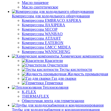
Масло пищевое
Масло синтетическое
Компрессора для холодильного оборудования
Компрессора EMBRACO ASPERA
Компрессора JIAXIPERA
Компрессора SECOP
Компрессора WANBAO
Компрессора АТЛАНТ
Компрессора EATERON
Компрессора GMCC MIDEA
Компрессора WANSCHENG
Химические компоненты
Красители
Очистители
Тесты кислотности
Жидкость промывочная
Газ для сварки
Герметики
Теплоизоляция
K-FLEX
THERMAFLEX
Обмоточная лента для герметизации
Трубы для холодоснабжения и кондиционирования