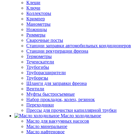
Клещи
Ключи
Коллекторы
Кримпер
Манометры
Ножницы
Риммеры
Сварочные посты
Станции заправки автомобильных кондиционеров
Станции рекуперации фреона
Термометры
Течеискатели
Трубогибы
Труборасширители
Труборезы
Шланги для заправки фреона
Вентили
Муфты быстросъемные
Набор прокладок, колец, резинок
Переходники
Прессы для прочистки капиллярной трубки
Масло холодильное
Масло для вакуумных насосов
Масло минеральное
Масло нафтеновое